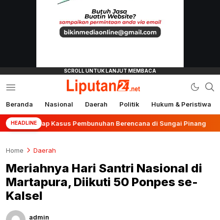
Beranda
Nasional
Daerah
Politik
Hukum & Peristiwa
liputan24.net
Ungkap Kasus Pembunuhan Berencana di Sungai Pinang
HEADLINE
Home
Daerah
Meriahnya Hari Santri Nasional di
Martapura, Diikuti 50 Ponpes se-
Kalsel
admin