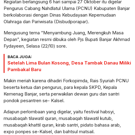
Kegiatan berlangsung 6 hari sampai 27 Oktober itu digelar
Pengurus Cabang Nahdlatul Ulama (PCNU) Kabupaten Banjar
berkolaborasi dengan Dinas Kebudayaan Kepemudaan
Olahraga dan Pariwisata (Disbudporapar).
Mengusung tema “Menyambung Juang, Merengkuh Masa
Depan”, kegiatan resmi dibuka oleh Pjs Bupati Banjar Akhmad
Fydayeen, Selasa (22/10) sore.
BACA JUGA:
Setelah Lima Bulan Kosong, Desa Tambak Danau Miliki
Pambakal Baru
Makin meriah karena dihadiri Forkopimda, Rais Syuriah PCNU
beserta ketua dan pengurus, para kepala SKPD, Kepala
Kemenag Banjar, serta perwakilan dewan guru dan santri
pondok pesantren se- Kalsel.
Adapun perlombaan yang digelar, yaitu festival habsyi,
musabaqah tilawatil quran, musabaqah tilawatil kutub,
musabaqah khattil quran, kirab santri, pidato bahasa arab,
expo ponpes se-Kalsel, dan bahtsul matsail.