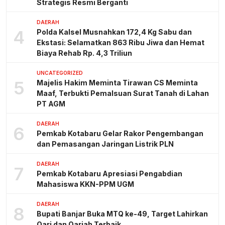
Strategis Resmi Berganti
DAERAH
4
Polda Kalsel Musnahkan 172,4 Kg Sabu dan
Ekstasi: Selamatkan 863 Ribu Jiwa dan Hemat
Biaya Rehab Rp. 4,3 Triliun
UNCATEGORIZED
5
Majelis Hakim Meminta Tirawan CS Meminta
Maaf, Terbukti Pemalsuan Surat Tanah di Lahan
PT AGM
DAERAH
6
Pemkab Kotabaru Gelar Rakor Pengembangan
dan Pemasangan Jaringan Listrik PLN
DAERAH
7
Pemkab Kotabaru Apresiasi Pengabdian
Mahasiswa KKN-PPM UGM
DAERAH
8
Bupati Banjar Buka MTQ ke-49, Target Lahirkan
Qari dan Qariah Terbaik