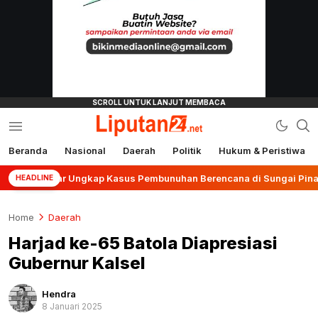
Beranda
Nasional
Daerah
Politik
Hukum & Peristiwa
liputan24.net
anjar Ungkap Kasus Pembunuhan Berencana di Sungai Pinang
HEADLINE
Home
Daerah
Harjad ke-65 Batola Diapresiasi
Gubernur Kalsel
Hendra
8 Januari 2025