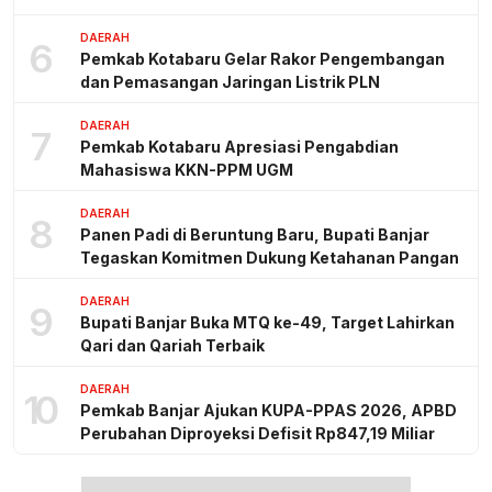
DAERAH
6
Pemkab Kotabaru Gelar Rakor Pengembangan
dan Pemasangan Jaringan Listrik PLN
DAERAH
7
Pemkab Kotabaru Apresiasi Pengabdian
Mahasiswa KKN-PPM UGM
DAERAH
8
Panen Padi di Beruntung Baru, Bupati Banjar
Tegaskan Komitmen Dukung Ketahanan Pangan
DAERAH
9
Bupati Banjar Buka MTQ ke-49, Target Lahirkan
Qari dan Qariah Terbaik
DAERAH
10
Pemkab Banjar Ajukan KUPA-PPAS 2026, APBD
Perubahan Diproyeksi Defisit Rp847,19 Miliar