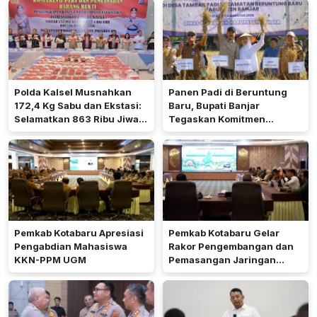
Polda Kalsel Musnahkan
Panen Padi di Beruntung
172,4 Kg Sabu dan Ekstasi:
Baru, Bupati Banjar
Selamatkan 863 Ribu Jiwa
Tegaskan Komitmen
dan Hemat Biaya Rehab Rp.
Dukung Ketahanan Pangan
4,3 Triliun
Pemkab Kotabaru Apresiasi
Pemkab Kotabaru Gelar
Pengabdian Mahasiswa
Rakor Pengembangan dan
KKN-PPM UGM
Pemasangan Jaringan
Listrik PLN