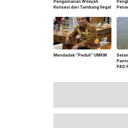
Pengamanan Wilayah
Peng
Konsesi dari Tambang Ilegal
Pena
Desai
Mendadak “Peduli” UMKM
Selam
Panta
PAD 