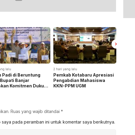
ang lalu
2 hari yang lalu
2 hari yan
 Padi di Beruntung
Pemkab Kotabaru Apresiasi
Pemkab
 Bupati Banjar
Pengabdian Mahasiswa
Rakor 
skan Komitmen Dukung
KKN-PPM UGM
Pemasa
hanan Pangan
Listrik
ikan.
Ruas yang wajib ditandai
*
b saya pada peramban ini untuk komentar saya berikutnya.