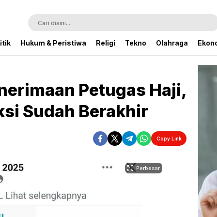
itik
Hukum & Peristiwa
Religi
Tekno
Olahraga
Ekono
erimaan Petugas Haji,
si Sudah Berakhir
Copy Link
Perbesar