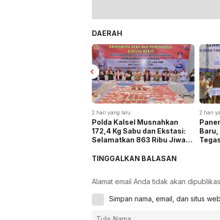
DAERAH
2 hari yang lalu
2 hari y
Polda Kalsel Musnahkan
Panen
172,4 Kg Sabu dan Ekstasi:
Baru,
Selamatkan 863 Ribu Jiwa
Tega
dan Hemat Biaya Rehab Rp.
Keta
4,3 Triliun
TINGGALKAN BALASAN
Alamat email Anda tidak akan dipublikas
Simpan nama, email, dan situs we