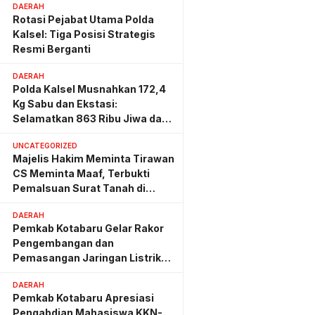
DAERAH
Rotasi Pejabat Utama Polda
Kalsel: Tiga Posisi Strategis
Resmi Berganti
DAERAH
Polda Kalsel Musnahkan 172,4
Kg Sabu dan Ekstasi:
Selamatkan 863 Ribu Jiwa dan
Hemat Biaya Rehab Rp. 4,3
UNCATEGORIZED
Triliun
Majelis Hakim Meminta Tirawan
CS Meminta Maaf, Terbukti
Pemalsuan Surat Tanah di
Lahan PT AGM
DAERAH
Pemkab Kotabaru Gelar Rakor
Pengembangan dan
Pemasangan Jaringan Listrik
PLN
DAERAH
Pemkab Kotabaru Apresiasi
Pengabdian Mahasiswa KKN-