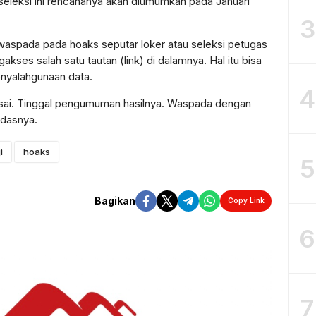
seleksi ini rencananya akan diumumkan pada Januari
3
aspada pada hoaks seputar loker atau seleksi petugas
gakses salah satu tautan (link) di dalamnya. Hal itu bisa
enyalahgunaan data.
4
lesai. Tinggal pengumuman hasilnya. Waspada dengan
ndasnya.
i
hoaks
5
Bagikan
Copy Link
6
7