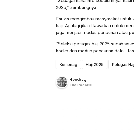
“Sebagaimana info sebelumnya, hasil 
2025,” sambungnya.
Fauzin mengimbau masyarakat untuk w
haji. Apalagi jika ditawarkan untuk men
juga menjadi modus pencurian atau p
“Seleksi petugas haji 2025 sudah se
hoaks dan modus pencurian data,” ta
Kemenag
Haji 2025
Petugas Haj
Hendra
,
,
Tim Redaksi