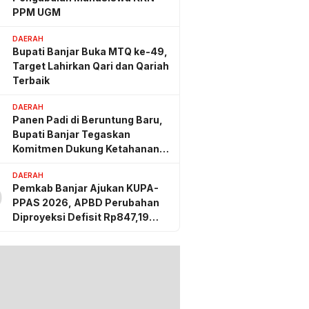
PPM UGM
DAERAH
Bupati Banjar Buka MTQ ke-49,
Target Lahirkan Qari dan Qariah
Terbaik
DAERAH
Panen Padi di Beruntung Baru,
Bupati Banjar Tegaskan
Komitmen Dukung Ketahanan
Pangan
DAERAH
Pemkab Banjar Ajukan KUPA-
0
PPAS 2026, APBD Perubahan
Diproyeksi Defisit Rp847,19
Miliar