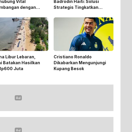
hubung Vital
Badrodin Haiti: Solusi
mbangan dengan
Strategis Tingkatkan
n Ekonik
Tambang dan Keselamatan
Lalu Lintas
a Libur Lebaran,
Cristiano Ronaldo
i Batakan Hasilkan
Dikabarkan Mengunjungi
Rp600 Juta
Kupang Besok