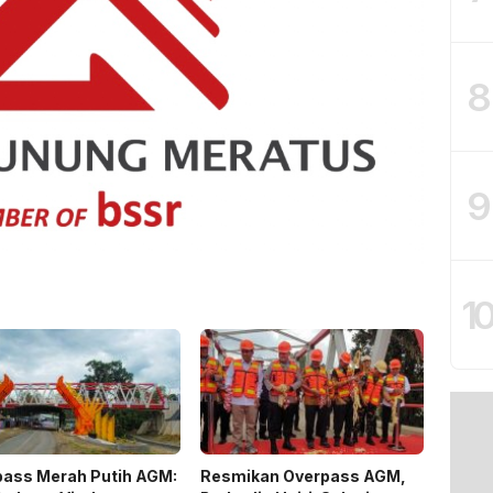
8
9
1
pass Merah Putih AGM:
Resmikan Overpass AGM,