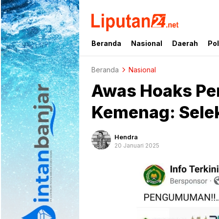
liputan24.net
Beranda
Nasional
Daerah
Pol
Beranda
Nasional
Awas Hoaks Pen
Kemenag: Selek
Hendra
20 Januari 2025