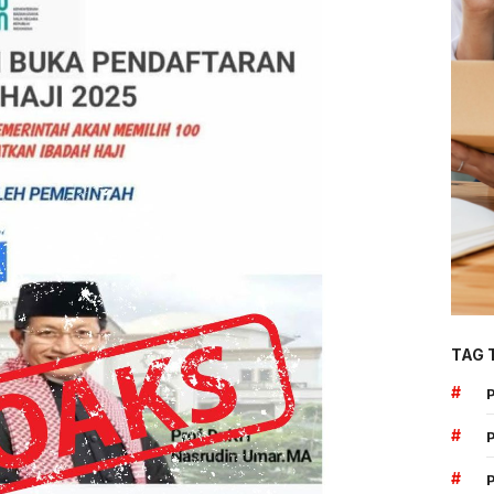
TAG 
#
#
#