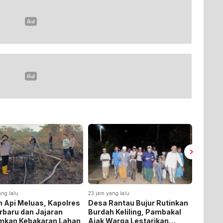
ang lalu
23 jam yang lalu
4 hari yan
 Api Meluas, Kapolres
Desa Rantau Bujur Rutinkan
Polda 
rbaru dan Jajaran
Burdah Keliling, Pambakal
172,4 K
mkan Kebakaran Lahan
Ajak Warga Lestarikan
Selama