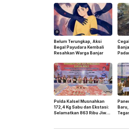
Belum Terungkap, Aksi
Cegah
Begal Payudara Kembali
Banja
Resahkan Warga Banjar
Pada
Laha
Polda Kalsel Musnahkan
Panen
172,4 Kg Sabu dan Ekstasi:
Baru,
Selamatkan 863 Ribu Jiwa
Tega
dan Hemat Biaya Rehab Rp.
Duku
4,3 Triliun