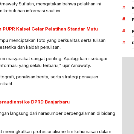
Arnawaty Sufiatin, mengatakan bahwa pelatihan ini
#
 kebutuhan informasi saat ini.
#
m PUPR Kalsel Gelar Pelatihan Standar Mutu
#
u menciptakan foto yang berkualitas serta tulisan
#
tetika dan kaidah penulisan.
ami masyarakat sangat penting. Apalagi kami sebagai
formasi yang selalu terbarui,” ujar Arnawaty.
ografi, penulisan berita, serta strategi penyajian
ikatif.
raudiensi ke DPRD Banjarbaru
ngan langsung dari narasumber berpengalaman di bidang
dapat meningkatkan profesionalisme tim kehumasan dalam