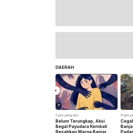
DAERAH
2 jam yang lalu
11 jam y
Belum Terungkap, Aksi
Cegah
Begal Payudara Kembali
Banja
Resahkan Warga Banjar
Pada