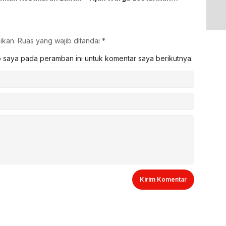
Tradisi Keagamaan
dan He
4,3 Tri
ikan.
Ruas yang wajib ditandai
*
b saya pada peramban ini untuk komentar saya berikutnya.