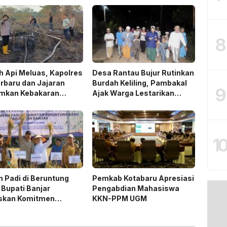
8
 Api Meluas, Kapolres
Desa Rantau Bujur Rutinkan
rbaru dan Jajaran
Burdah Keliling, Pambakal
9
mkan Kebakaran
Ajak Warga Lestarikan
n
Tradisi Keagamaan
1
 Padi di Beruntung
Pemkab Kotabaru Apresiasi
 Bupati Banjar
Pengabdian Mahasiswa
skan Komitmen
KKN-PPM UGM
ng Ketahanan Pangan