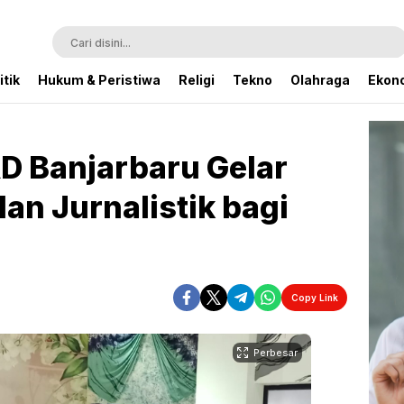
itik
Hukum & Peristiwa
Religi
Tekno
Olahraga
Ekono
RD Banjarbaru Gelar
dan Jurnalistik bagi
Copy Link
Perbesar