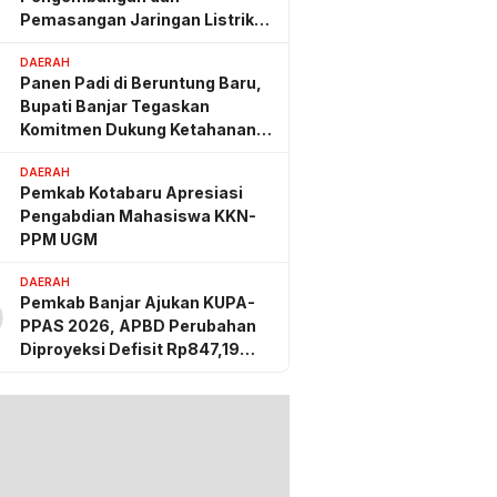
Pemasangan Jaringan Listrik
PLN
DAERAH
Panen Padi di Beruntung Baru,
Bupati Banjar Tegaskan
Komitmen Dukung Ketahanan
Pangan
DAERAH
Pemkab Kotabaru Apresiasi
Pengabdian Mahasiswa KKN-
PPM UGM
DAERAH
Pemkab Banjar Ajukan KUPA-
0
PPAS 2026, APBD Perubahan
Diproyeksi Defisit Rp847,19
Miliar