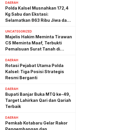
DAERAH
Polda Kalsel Musnahkan 172,4
Kg Sabu dan Ekstasi:
Selamatkan 863 Ribu Jiwa dan
Hemat Biaya Rehab Rp. 4,3
UNCATEGORIZED
Triliun
Majelis Hakim Meminta Tirawan
CS Meminta Maaf, Terbukti
Pemalsuan Surat Tanah di
Lahan PT AGM
DAERAH
Rotasi Pejabat Utama Polda
Kalsel: Tiga Posisi Strategis
Resmi Berganti
DAERAH
Bupati Banjar Buka MTQ ke-49,
Target Lahirkan Qari dan Qariah
Terbaik
DAERAH
Pemkab Kotabaru Gelar Rakor
Pengembangan dan