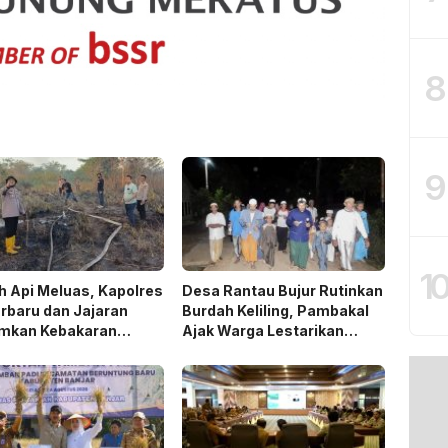
8
9
1
 Api Meluas, Kapolres
Desa Rantau Bujur Rutinkan
rbaru dan Jajaran
Burdah Keliling, Pambakal
mkan Kebakaran
Ajak Warga Lestarikan
n
Tradisi Keagamaan