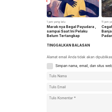
1 jam yang lalu
11 jam y
Marak nya Begal Payudara ,
Cegah
sampai Saat Ini Pelaku
Banja
Belum Tertangkap
Pada
TINGGALKAN BALASAN
Alamat email Anda tidak akan dipublikas
Simpan nama, email, dan situs we