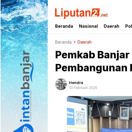
liputan24.net
Beranda
Nasional
Daerah
Pol
Beranda
Daerah
Pemkab Banjar 
Pembangunan 
Hendra
13 Februari 2025