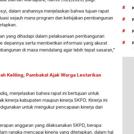
#
absyi, dalam arahannya menjelaskan bahwa tujuan rapat
valuasi sejauh mana program dan kebijakan pembangunan
#
etapkan.
#
ngan yang dihadapi dalam pelaksanaan pembangunan
#
 ke depannya serta memberikan informasi yang akurat
bangunan di masa mendatang agar lebih tepat sasaran,”
ah Keliling, Pambakal Ajak Warga Lestarikan
diq, menjelaskan bahwa rapat ini bertujuan untuk
k kinerja kabupaten maupun kinerja SKPD. Kinerja ini
ang digunakan untuk mengukur pencapaian kinerja dari
at serapan anggaran yang dilaksanakan SKPD, berapa
am rangka mencapai kinerja yang ditetapkan, dalam hal