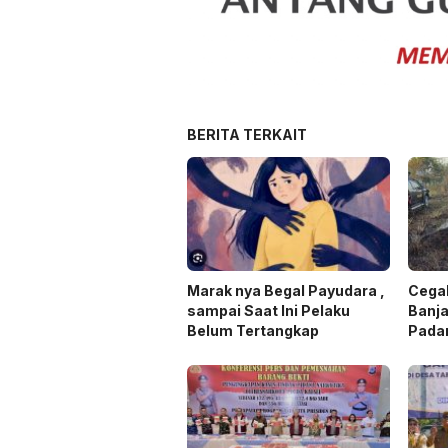
BERITA TERKAIT
Marak nya Begal Payudara ,
Cegah
sampai Saat Ini Pelaku
Banja
Belum Tertangkap
Pada
Laha