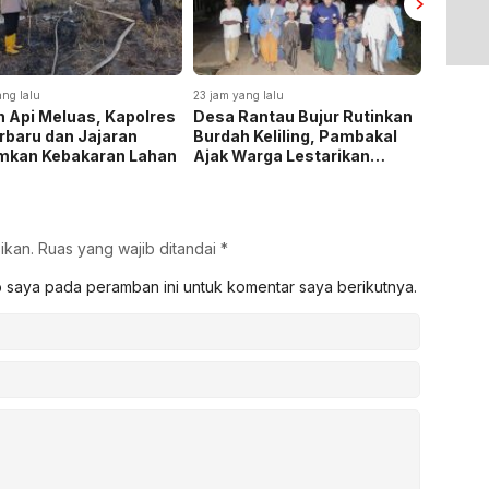
ang lalu
23 jam yang lalu
4 hari yan
 Api Meluas, Kapolres
Desa Rantau Bujur Rutinkan
Polda 
rbaru dan Jajaran
Burdah Keliling, Pambakal
172,4 K
mkan Kebakaran Lahan
Ajak Warga Lestarikan
Selama
Tradisi Keagamaan
dan He
4,3 Tri
ikan.
Ruas yang wajib ditandai
*
b saya pada peramban ini untuk komentar saya berikutnya.