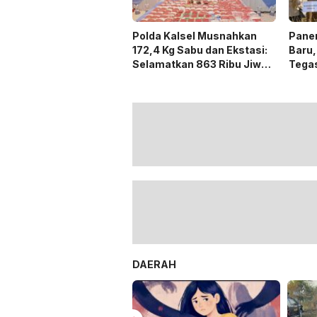
Polda Kalsel Musnahkan
Panen
172,4 Kg Sabu dan Ekstasi:
Baru,
Selamatkan 863 Ribu Jiwa
Tega
dan Hemat Biaya Rehab Rp.
Duku
4,3 Triliun
DAERAH