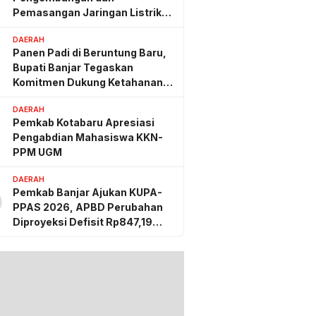
Pemasangan Jaringan Listrik
PLN
DAERAH
Panen Padi di Beruntung Baru,
Bupati Banjar Tegaskan
Komitmen Dukung Ketahanan
Pangan
DAERAH
Pemkab Kotabaru Apresiasi
Pengabdian Mahasiswa KKN-
PPM UGM
DAERAH
Pemkab Banjar Ajukan KUPA-
0
PPAS 2026, APBD Perubahan
Diproyeksi Defisit Rp847,19
Miliar