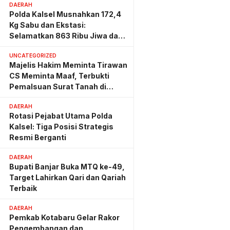
DAERAH
Polda Kalsel Musnahkan 172,4
Kg Sabu dan Ekstasi:
Selamatkan 863 Ribu Jiwa dan
Hemat Biaya Rehab Rp. 4,3
UNCATEGORIZED
Triliun
Majelis Hakim Meminta Tirawan
CS Meminta Maaf, Terbukti
Pemalsuan Surat Tanah di
Lahan PT AGM
DAERAH
Rotasi Pejabat Utama Polda
Kalsel: Tiga Posisi Strategis
Resmi Berganti
DAERAH
Bupati Banjar Buka MTQ ke-49,
Target Lahirkan Qari dan Qariah
Terbaik
DAERAH
Pemkab Kotabaru Gelar Rakor
Pengembangan dan