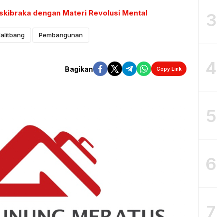
askibraka dengan Materi Revolusi Mental
3
alitbang
Pembangunan
4
Bagikan
Copy Link
5
6
7