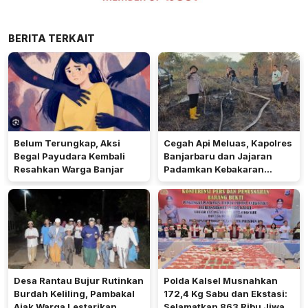
BERITA TERKAIT
Belum Terungkap, Aksi
Cegah Api Meluas, Kapolres
Begal Payudara Kembali
Banjarbaru dan Jajaran
Resahkan Warga Banjar
Padamkan Kebakaran
Lahan
Desa Rantau Bujur Rutinkan
Polda Kalsel Musnahkan
Burdah Keliling, Pambakal
172,4 Kg Sabu dan Ekstasi:
Ajak Warga Lestarikan
Selamatkan 863 Ribu Jiwa