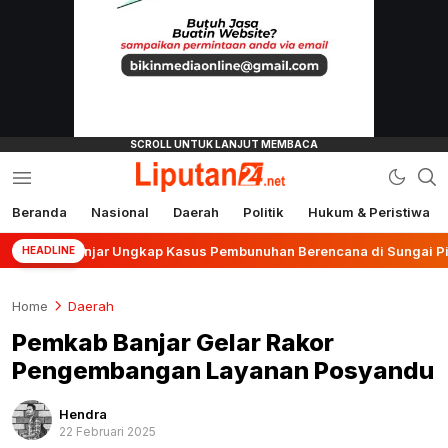
Beranda
Nasional
Daerah
Politik
Hukum & Peristiwa
liputan24.net
s Banjar Ungkap Kasus Pembunuhan Berencana di Sungai Pinang
HEADLINE
Home
Daerah
Pemkab Banjar Gelar Rakor
Pengembangan Layanan Posyandu
Hendra
22 Februari 2025