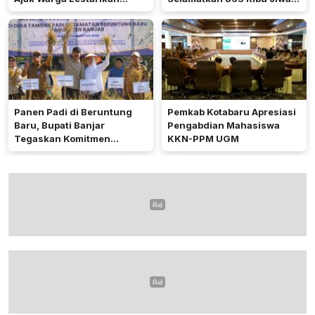
Tradisi Keagamaan
dan Hemat Biaya Rehab Rp.
4,3 Triliun
Panen Padi di Beruntung
Pemkab Kotabaru Apresiasi
Baru, Bupati Banjar
Pengabdian Mahasiswa
Tegaskan Komitmen
KKN-PPM UGM
Dukung Ketahanan Pangan