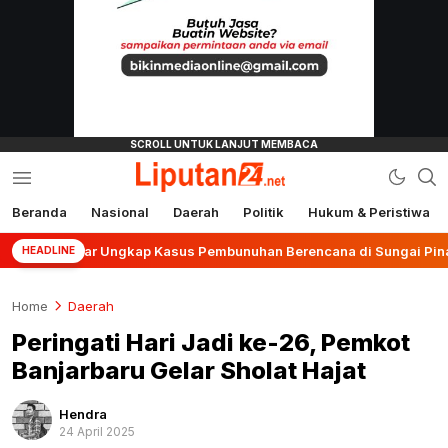
Beranda
Nasional
Daerah
Politik
Hukum & Peristiwa
liputan24.net
anjar Ungkap Kasus Pembunuhan Berencana di Sungai Pinang
HEADLINE
Home
Daerah
Peringati Hari Jadi ke-26, Pemkot
Banjarbaru Gelar Sholat Hajat
Hendra
24 April 2025