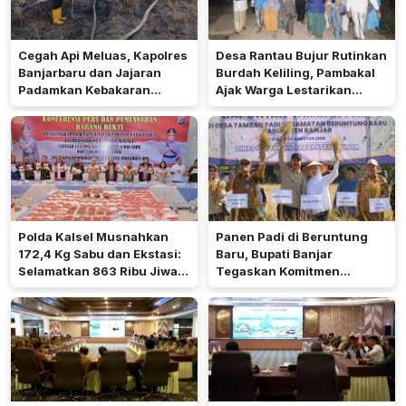
Cegah Api Meluas, Kapolres
Desa Rantau Bujur Rutinkan
Banjarbaru dan Jajaran
Burdah Keliling, Pambakal
Padamkan Kebakaran
Ajak Warga Lestarikan
Lahan
Tradisi Keagamaan
Polda Kalsel Musnahkan
Panen Padi di Beruntung
172,4 Kg Sabu dan Ekstasi:
Baru, Bupati Banjar
Selamatkan 863 Ribu Jiwa
Tegaskan Komitmen
dan Hemat Biaya Rehab Rp.
Dukung Ketahanan Pangan
4,3 Triliun