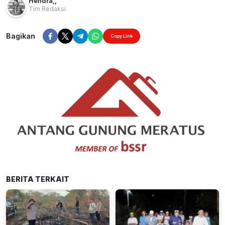
Hendra
,
,
Tim Redaksi
Bagikan
Copy Link
BERITA TERKAIT