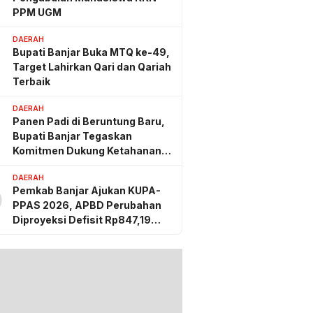
PPM UGM
DAERAH
Bupati Banjar Buka MTQ ke-49,
Target Lahirkan Qari dan Qariah
Terbaik
DAERAH
Panen Padi di Beruntung Baru,
Bupati Banjar Tegaskan
Komitmen Dukung Ketahanan
Pangan
DAERAH
Pemkab Banjar Ajukan KUPA-
0
PPAS 2026, APBD Perubahan
Diproyeksi Defisit Rp847,19
Miliar