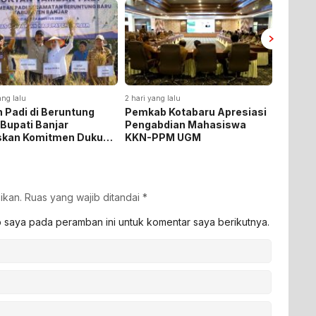
ang lalu
2 hari yang lalu
2 hari yan
 Padi di Beruntung
Pemkab Kotabaru Apresiasi
Pemkab
 Bupati Banjar
Pengabdian Mahasiswa
Rakor 
skan Komitmen Dukung
KKN-PPM UGM
Pemasa
hanan Pangan
Listrik
ikan.
Ruas yang wajib ditandai
*
b saya pada peramban ini untuk komentar saya berikutnya.