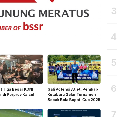
3
4
5
6
t Tiga Besar KONI
Gali Potensi Atlet, Pemkab
r di Porprov Kalsel
Kotabaru Gelar Turnamen
Sepak Bola Bupati Cup 2025
7