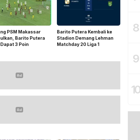
8
ing PSM Makassar
Barito Putera Kembali ke
ulkan, Barito Putera
Stadion Demang Lehman
 Dapat 3 Poin
Matchday 20 Liga 1
9
1