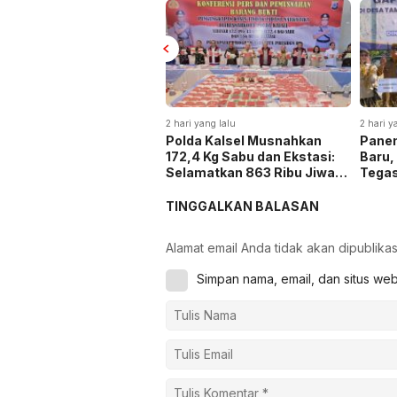
2 hari yang lalu
2 hari y
Polda Kalsel Musnahkan
Panen
172,4 Kg Sabu dan Ekstasi:
Baru,
Selamatkan 863 Ribu Jiwa
Tega
dan Hemat Biaya Rehab Rp.
Keta
4,3 Triliun
TINGGALKAN BALASAN
Alamat email Anda tidak akan dipublikas
Simpan nama, email, dan situs we