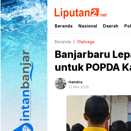
liputan24.net
Beranda
Nasional
Daerah
Pol
Beranda
Olahraga
Banjarbaru Lep
untuk POPDA K
Hendra
13 Mei 2025