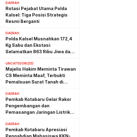
DAERAH
Rotasi Pejabat Utama Polda
Kalsel: Tiga Posisi Strategis
Resmi Berganti
DAERAH
Polda Kalsel Musnahkan 172,4
Kg Sabu dan Ekstasi:
Selamatkan 863 Ribu Jiwa dan
Hemat Biaya Rehab Rp. 4,3
UNCATEGORIZED
Triliun
Majelis Hakim Meminta Tirawan
CS Meminta Maaf, Terbukti
Pemalsuan Surat Tanah di
Lahan PT AGM
DAERAH
Pemkab Kotabaru Gelar Rakor
Pengembangan dan
Pemasangan Jaringan Listrik
PLN
DAERAH
Pemkab Kotabaru Apresiasi
Pengabdian Mahasiswa KKN-