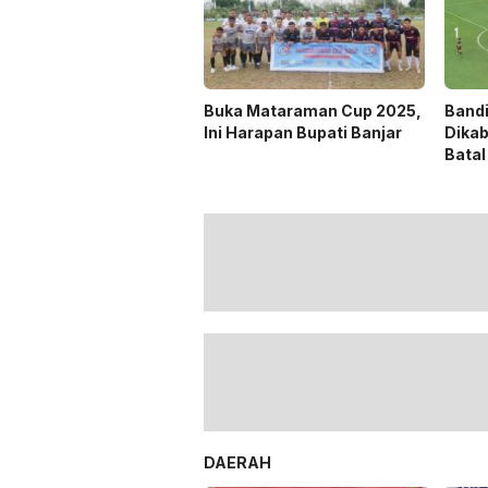
Buka Mataraman Cup 2025,
Band
Ini Harapan Bupati Banjar
Dikab
Batal
DAERAH