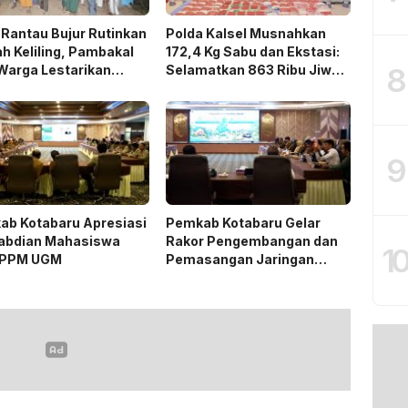
Rantau Bujur Rutinkan
Polda Kalsel Musnahkan
h Keliling, Pambakal
172,4 Kg Sabu dan Ekstasi:
8
Warga Lestarikan
Selamatkan 863 Ribu Jiwa
isi Keagamaan
dan Hemat Biaya Rehab Rp.
4,3 Triliun
9
ab Kotabaru Apresiasi
Pemkab Kotabaru Gelar
abdian Mahasiswa
Rakor Pengembangan dan
1
PPM UGM
Pemasangan Jaringan
Listrik PLN