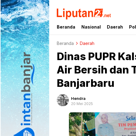
liputan24.net
Beranda
Nasional
Daerah
Pol
Beranda
Daerah
Dinas PUPR Kal
Air Bersih dan 
Banjarbaru
Hendra
20 Mei 2025