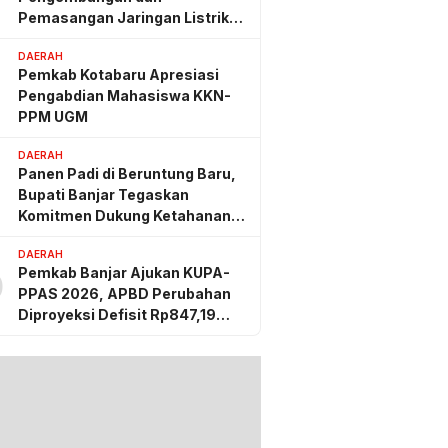
Pemasangan Jaringan Listrik
PLN
DAERAH
Pemkab Kotabaru Apresiasi
Pengabdian Mahasiswa KKN-
PPM UGM
DAERAH
Panen Padi di Beruntung Baru,
Bupati Banjar Tegaskan
Komitmen Dukung Ketahanan
Pangan
DAERAH
Pemkab Banjar Ajukan KUPA-
0
PPAS 2026, APBD Perubahan
Diproyeksi Defisit Rp847,19
Miliar