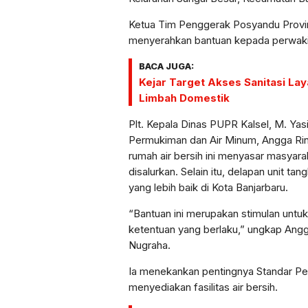
Ketua Tim Penggerak Posyandu Provins
menyerahkan bantuan kepada perwaki
BACA JUGA:
Kejar Target Akses Sanitasi Lay
Limbah Domestik
Plt. Kepala Dinas PUPR Kalsel, M. Yas
Permukiman dan Air Minum, Angga Rin
rumah air bersih ini menyasar masyara
disalurkan. Selain itu, delapan unit t
yang lebih baik di Kota Banjarbaru.
“Bantuan ini merupakan stimulan unt
ketentuan yang berlaku,” ungkap Angga
Nugraha.
Ia menekankan pentingnya Standar P
menyediakan fasilitas air bersih.