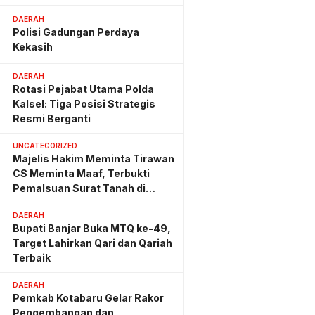
Hemat Biaya Rehab Rp. 4,3
Triliun
DAERAH
Polisi Gadungan Perdaya
Kekasih
DAERAH
Rotasi Pejabat Utama Polda
Kalsel: Tiga Posisi Strategis
Resmi Berganti
UNCATEGORIZED
Majelis Hakim Meminta Tirawan
CS Meminta Maaf, Terbukti
Pemalsuan Surat Tanah di
Lahan PT AGM
DAERAH
Bupati Banjar Buka MTQ ke-49,
Target Lahirkan Qari dan Qariah
Terbaik
DAERAH
Pemkab Kotabaru Gelar Rakor
Pengembangan dan