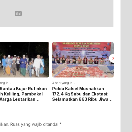
ang lalu
3 hari yang lalu
4 hari yan
Rantau Bujur Rutinkan
Polda Kalsel Musnahkan
Panen 
h Keliling, Pambakal
172,4 Kg Sabu dan Ekstasi:
Baru, B
Warga Lestarikan
Selamatkan 863 Ribu Jiwa
Tegask
si Keagamaan
dan Hemat Biaya Rehab Rp.
Ketaha
4,3 Triliun
ikan.
Ruas yang wajib ditandai
*