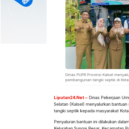
Dinas PUPR Provinsi Kalsel menya
pembangunan tangki septik di Kota
Liputan24.Net –
Dinas Pekerjaan Um
Selatan (Kalsel) menyalurkan bantua
tangki septik kepada masyarakat Kota
Penyaluran bantuan ini dilakukan dala
Kelurahan Sungai Besar, Kecamatan Ban