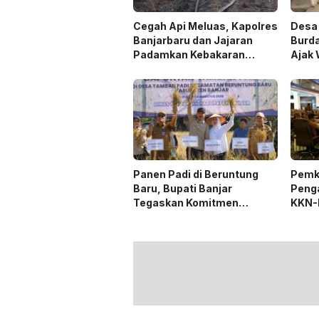
Cegah Api Meluas, Kapolres
Desa 
Banjarbaru dan Jajaran
Burda
Padamkan Kebakaran
Ajak 
Lahan
Trad
Panen Padi di Beruntung
Pemk
Baru, Bupati Banjar
Peng
Tegaskan Komitmen
KKN-
Dukung Ketahanan Pangan