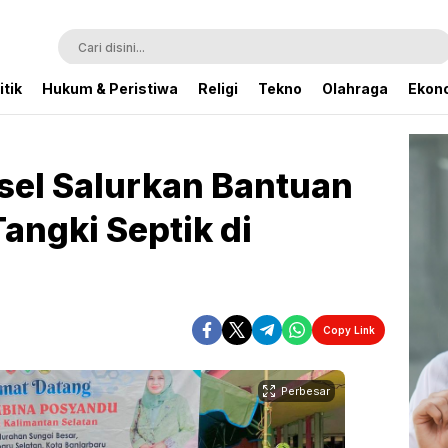
itik
Hukum & Peristiwa
Religi
Tekno
Olahraga
Ekono
sel Salurkan Bantuan
Tangki Septik di
Copy Link
Perbesar