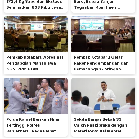
172,4 Kg Sabu dan Ekstasi:
Baru, Bupati Banjar
Selamatkan 863 Ribu Jiwa
Tegaskan Komitmen
dan Hemat Biaya Rehab Rp.
Dukung Ketahanan Pangan
4,3 Triliun
Pemkab Kotabaru Apresiasi
Pemkab Kotabaru Gelar
Pengabdian Mahasiswa
Rakor Pengembangan dan
KKN-PPM UGM
Pemasangan Jaringan
Listrik PLN
Polda Kalsel Berikan Nilai
Sekda Banjar Bekali 33
Tertinggi Polres
Calon Paskibraka dengan
Banjarbaru, Pada Empat
Materi Revolusi Mental
Bidang Utama