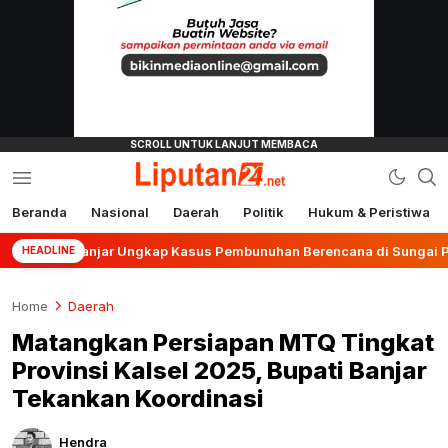
Beranda
Nasional
Daerah
Politik
Hukum & Peristiwa
liputan24.net
es Banjar Ungkap Kasus Pembunuhan Berencana di Sungai Pinang
HEADLINE
Home
Daerah
Matangkan Persiapan MTQ Tingkat
Provinsi Kalsel 2025, Bupati Banjar
Tekankan Koordinasi
Hendra