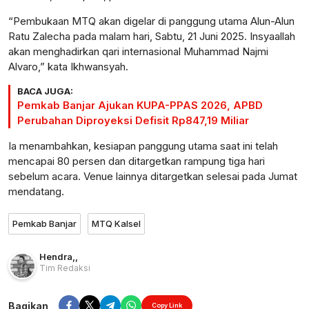
“Pembukaan MTQ akan digelar di panggung utama Alun-Alun
Ratu Zalecha pada malam hari, Sabtu, 21 Juni 2025. Insyaallah
akan menghadirkan qari internasional Muhammad Najmi
Alvaro,” kata Ikhwansyah.
BACA JUGA:
Pemkab Banjar Ajukan KUPA-PPAS 2026, APBD
Perubahan Diproyeksi Defisit Rp847,19 Miliar
Ia menambahkan, kesiapan panggung utama saat ini telah
mencapai 80 persen dan ditargetkan rampung tiga hari
sebelum acara. Venue lainnya ditargetkan selesai pada Jumat
mendatang.
Pemkab Banjar
MTQ Kalsel
Hendra
,
,
Tim Redaksi
Bagikan
Copy Link