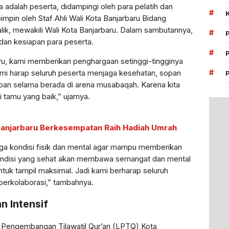
ya adalah peserta, didampingi oleh para pelatih dan
#
pimpin oleh Staf Ahli Wali Kota Banjarbaru Bidang
ik, mewakili Wali Kota Banjarbaru. Dalam sambutannya,
#
dan kesiapan para peserta.
#
ru, kami memberikan penghargaan setinggi-tingginya
mi harap seluruh peserta menjaga kesehatan, sopan
#
tiban selama berada di arena musabaqah. Karena kita
 tamu yang baik,” ujarnya.
 Banjarbaru Berkesempatan Raih Hadiah Umrah
ga kondisi fisik dan mental agar mampu memberikan
Kondisi yang sehat akan membawa semangat dan mental
 untuk tampil maksimal. Jadi kami berharap seluruh
 berkolaborasi,” tambahnya.
n Intensif
Pengembangan Tilawatil Qur’an (LPTQ) Kota