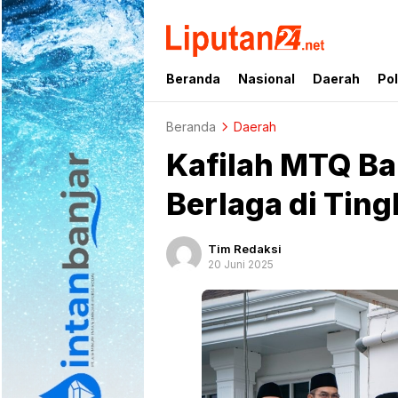
liputan24.net
Beranda
Nasional
Daerah
Pol
Beranda
Daerah
Kafilah MTQ Ba
Berlaga di Ting
Tim Redaksi
20 Juni 2025