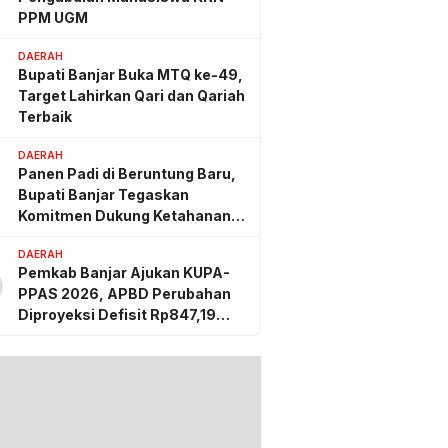
PPM UGM
DAERAH
Bupati Banjar Buka MTQ ke-49,
Target Lahirkan Qari dan Qariah
Terbaik
DAERAH
Panen Padi di Beruntung Baru,
Bupati Banjar Tegaskan
Komitmen Dukung Ketahanan
Pangan
DAERAH
Pemkab Banjar Ajukan KUPA-
0
PPAS 2026, APBD Perubahan
Diproyeksi Defisit Rp847,19
Miliar