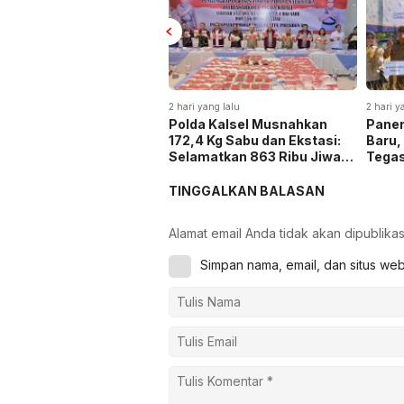
2 hari yang lalu
2 hari y
Polda Kalsel Musnahkan
Panen
172,4 Kg Sabu dan Ekstasi:
Baru,
Selamatkan 863 Ribu Jiwa
Tega
dan Hemat Biaya Rehab Rp.
Keta
4,3 Triliun
TINGGALKAN BALASAN
Alamat email Anda tidak akan dipublikas
Simpan nama, email, dan situs we