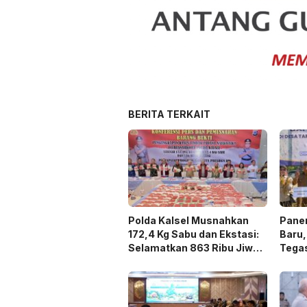
BERITA TERKAIT
Polda Kalsel Musnahkan
Panen
172,4 Kg Sabu dan Ekstasi:
Baru,
Selamatkan 863 Ribu Jiwa
Tega
dan Hemat Biaya Rehab Rp.
Duku
4,3 Triliun