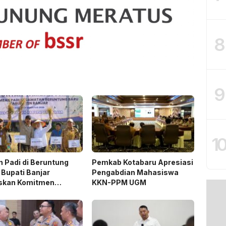
8
9
1
 Padi di Beruntung
Pemkab Kotabaru Apresiasi
 Bupati Banjar
Pengabdian Mahasiswa
skan Komitmen
KKN-PPM UGM
ng Ketahanan Pangan