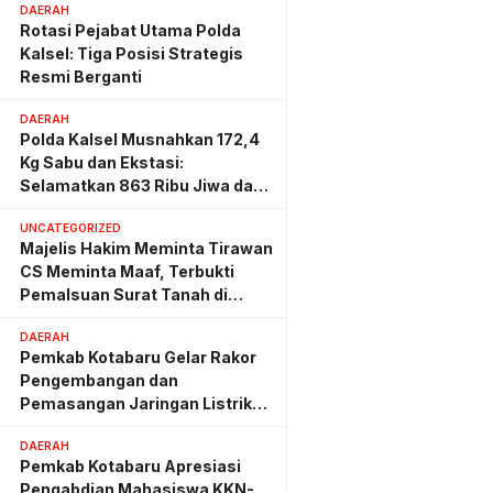
DAERAH
Rotasi Pejabat Utama Polda
Kalsel: Tiga Posisi Strategis
Resmi Berganti
DAERAH
Polda Kalsel Musnahkan 172,4
Kg Sabu dan Ekstasi:
Selamatkan 863 Ribu Jiwa dan
Hemat Biaya Rehab Rp. 4,3
UNCATEGORIZED
Triliun
Majelis Hakim Meminta Tirawan
CS Meminta Maaf, Terbukti
Pemalsuan Surat Tanah di
Lahan PT AGM
DAERAH
Pemkab Kotabaru Gelar Rakor
Pengembangan dan
Pemasangan Jaringan Listrik
PLN
DAERAH
Pemkab Kotabaru Apresiasi
Pengabdian Mahasiswa KKN-