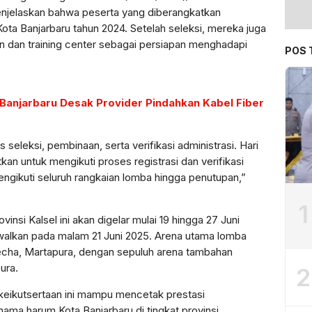
menjelaskan bahwa peserta yang diberangkatkan
ota Banjarbaru tahun 2024. Setelah seleksi, mereka juga
n dan training center sebagai persiapan menghadapi
POS 
 Banjarbaru Desak Provider Pindahkan Kabel Fiber
s seleksi, pembinaan, serta verifikasi administrasi. Hari
tkan untuk mengikuti proses registrasi dan verifikasi
engikuti seluruh rangkaian lomba hingga penutupan,”
1
nsi Kalsel ini akan digelar mulai 19 hingga 27 Juni
alkan pada malam 21 Juni 2025. Arena utama lomba
lecha, Martapura, dengan sepuluh arena tambahan
ura.
2
keikutsertaan ini mampu mencetak prestasi
 harum Kota Banjarbaru di tingkat provinsi.