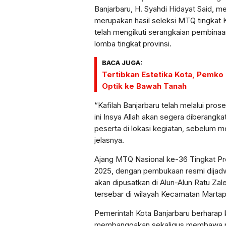
Banjarbaru, H. Syahdi Hidayat Said, 
merupakan hasil seleksi MTQ tingkat K
telah mengikuti serangkaian pembinaa
lomba tingkat provinsi.
BACA JUGA:
Tertibkan Estetika Kota, Pemko
Optik ke Bawah Tanah
“Kafilah Banjarbaru telah melalui prose
ini Insya Allah akan segera diberangka
peserta di lokasi kegiatan, sebelum m
jelasnya.
Ajang MTQ Nasional ke-36 Tingkat Provi
2025, dengan pembukaan resmi dijadw
akan dipusatkan di Alun-Alun Ratu Za
tersebar di wilayah Kecamatan Martap
Pemerintah Kota Banjarbaru berharap 
membanggakan sekaligus membawa nama