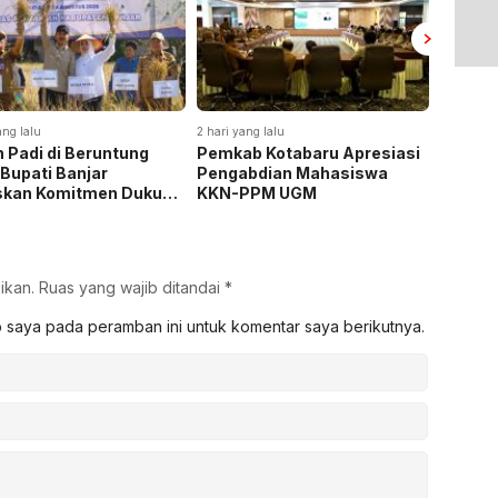
ang lalu
2 hari yang lalu
2 hari yan
 Padi di Beruntung
Pemkab Kotabaru Apresiasi
Pemkab
 Bupati Banjar
Pengabdian Mahasiswa
Rakor 
skan Komitmen Dukung
KKN-PPM UGM
Pemasa
hanan Pangan
Listrik
ikan.
Ruas yang wajib ditandai
*
b saya pada peramban ini untuk komentar saya berikutnya.