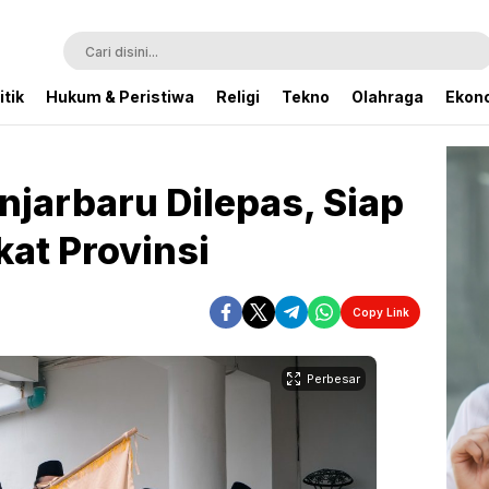
itik
Hukum & Peristiwa
Religi
Tekno
Olahraga
Ekono
njarbaru Dilepas, Siap
kat Provinsi
Copy Link
Perbesar