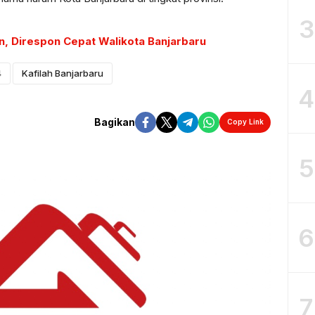
3
, Direspon Cepat Walikota Banjarbaru
4
Kafilah Banjarbaru
4
Bagikan
Copy Link
5
6
7