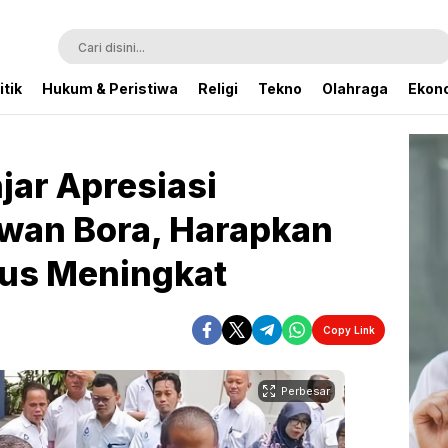
itik
Hukum & Peristiwa
Religi
Tekno
Olahraga
Ekono
jar Apresiasi
wan Bora, Harapkan
erus Meningkat
Copy Link
Perbesar