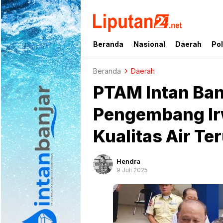
liputan24.net
Beranda
Nasional
Daerah
Pol
Beranda
Daerah
PTAM Intan Ban
Pengembang Ir
Kualitas Air T
Hendra
9 Juli 2025