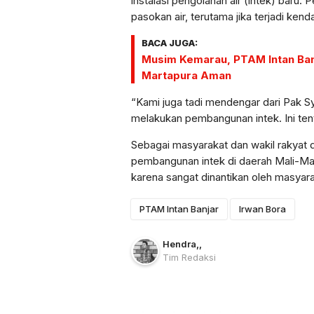
instalasi pengolahan air (intek) baru. 
pasokan air, terutama jika terjadi kend
BACA JUGA:
Musim Kemarau, PTAM Intan Banj
Martapura Aman
“Kami juga tadi mendengar dari Pak S
melakukan pembangunan intek. Ini ten
Sebagai masyarakat dan wakil rakyat d
pembangunan intek di daerah Mali-Mali 
karena sangat dinantikan oleh masyar
PTAM Intan Banjar
Irwan Bora
Hendra
,
,
Tim Redaksi