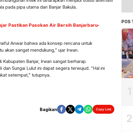
Pembangunan intek ini diharapkan menjadi solusi alternatif
ala pada pipa utama dari Banjar Bakula.
POS 
ar Pastikan Pasokan Air Bersih Banjarbaru-
yaiful Anwar bahwa ada konsep rencana untuk
tu akan sangat mendukung,” ujar Irwan.
i Kabupaten Banjar, Irwan sangat berharap
dan Sungai Lulut ini dapat segera terwujud. “Hal ini
akat setempat,” tutupnya.
1
Bagikan
Copy Link
2