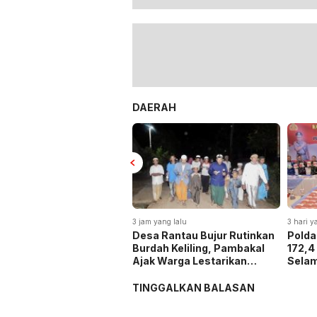
DAERAH
 yang lalu
3 hari yang lalu
3 hari y
a Rantau Bujur Rutinkan
Polda Kalsel Musnahkan
Panen
ah Keliling, Pambakal
172,4 Kg Sabu dan Ekstasi:
Baru,
k Warga Lestarikan
Selamatkan 863 Ribu Jiwa
Tega
disi Keagamaan
dan Hemat Biaya Rehab Rp.
Keta
4,3 Triliun
TINGGALKAN BALASAN