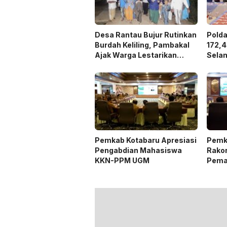
Desa Rantau Bujur Rutinkan
Pold
Burdah Keliling, Pambakal
172,4
Ajak Warga Lestarikan
Sela
Tradisi Keagamaan
dan H
4,3 Tr
Pemkab Kotabaru Apresiasi
Pemk
Pengabdian Mahasiswa
Rako
KKN-PPM UGM
Pema
Listr