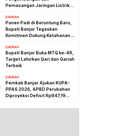
Pemasangan Jaringan Listrik
PLN
DAERAH
Panen Padi di Beruntung Baru,
Bupati Banjar Tegaskan
Komitmen Dukung Ketahanan
Pangan
DAERAH
Bupati Banjar Buka MTQ ke-49,
Target Lahirkan Qari dan Qariah
Terbaik
DAERAH
Pemkab Banjar Ajukan KUPA-
0
PPAS 2026, APBD Perubahan
Diproyeksi Defisit Rp847,19
Miliar