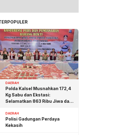
TERPOPULER
DAERAH
Polda Kalsel Musnahkan 172,4
Kg Sabu dan Ekstasi:
Selamatkan 863 Ribu Jiwa dan
Hemat Biaya Rehab Rp. 4,3
Triliun
DAERAH
Polisi Gadungan Perdaya
Kekasih