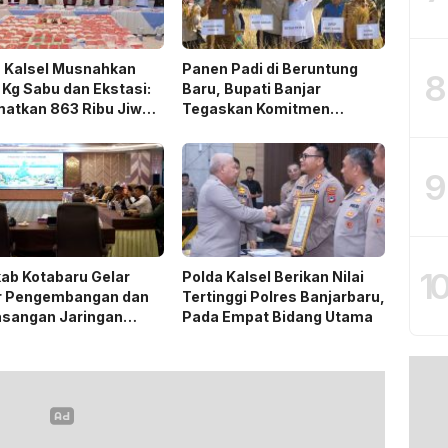
a Kalsel Musnahkan
Panen Padi di Beruntung
8
 Kg Sabu dan Ekstasi:
Baru, Bupati Banjar
matkan 863 Ribu Jiwa
Tegaskan Komitmen
emat Biaya Rehab Rp.
Dukung Ketahanan Pangan
iliun
9
1
ab Kotabaru Gelar
Polda Kalsel Berikan Nilai
r Pengembangan dan
Tertinggi Polres Banjarbaru,
sangan Jaringan
Pada Empat Bidang Utama
ik PLN