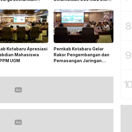
isi Keagamaan
dan Hemat Biaya Rehab Rp.
4,3 Triliun
8
ab Kotabaru Apresiasi
Pemkab Kotabaru Gelar
9
abdian Mahasiswa
Rakor Pengembangan dan
PPM UGM
Pemasangan Jaringan
Listrik PLN
1