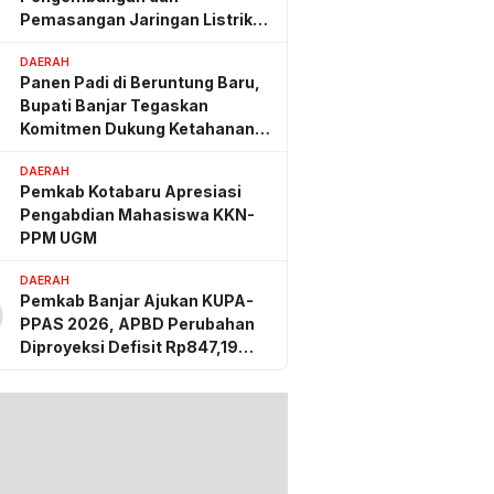
Pemasangan Jaringan Listrik
PLN
DAERAH
Panen Padi di Beruntung Baru,
Bupati Banjar Tegaskan
Komitmen Dukung Ketahanan
Pangan
DAERAH
Pemkab Kotabaru Apresiasi
Pengabdian Mahasiswa KKN-
PPM UGM
DAERAH
Pemkab Banjar Ajukan KUPA-
0
PPAS 2026, APBD Perubahan
Diproyeksi Defisit Rp847,19
Miliar