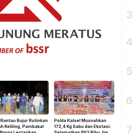
3
4
5
6
Rantau Bujur Rutinkan
Polda Kalsel Musnahkan
7
h Keliling, Pambakal
172,4 Kg Sabu dan Ekstasi:
Warga Lestarikan
Selamatkan 863 Ribu Jiwa