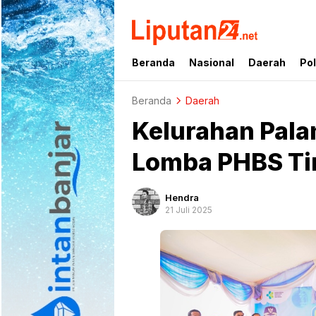
liputan24.net
Beranda
Nasional
Daerah
Pol
Beranda
Daerah
Kelurahan Pala
Lomba PHBS Tin
Hendra
21 Juli 2025