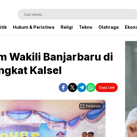
itik
Hukum & Peristiwa
Religi
Tekno
Olahraga
Ekono
m Wakili Banjarbaru di
gkat Kalsel
Copy Link
Perbesar