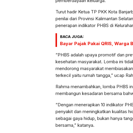
pemberdayaan keluarga.
Turut hadir Ketua TP PKK Kota Banjarb
penilai dari Provinsi Kalimantan Sela
penerapan indikator PHBS di Keluraha
BACA JUGA:
Bayar Pajak Pakai QRIS, Warga
“PHBS adalah upaya promotif dan prev
kesehatan masyarakat. Lomba ini tidak
mendorong masyarakat membiasakan per
terkecil yaitu rumah tangga,” ucap R
Rahma menambahkan, lomba PHBS ini
membangun kesadaran bersama bahwa p
“Dengan menerapkan 10 indikator PHB
penyakit dan meningkatkan kualitas 
sebagai gaya hidup, bukan hanya tang
bersama,” katanya.