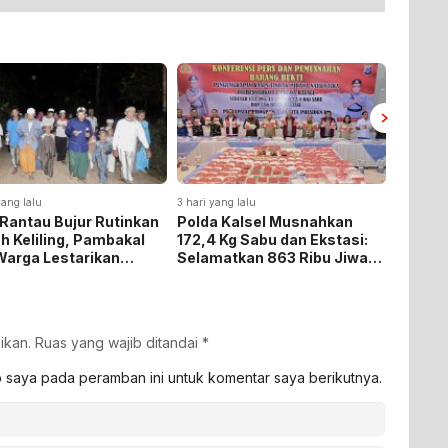
ang lalu
3 hari yang lalu
4 hari yan
Rantau Bujur Rutinkan
Polda Kalsel Musnahkan
Panen 
h Keliling, Pambakal
172,4 Kg Sabu dan Ekstasi:
Baru, B
Warga Lestarikan
Selamatkan 863 Ribu Jiwa
Tegask
si Keagamaan
dan Hemat Biaya Rehab Rp.
Ketaha
4,3 Triliun
ikan.
Ruas yang wajib ditandai
*
b saya pada peramban ini untuk komentar saya berikutnya.