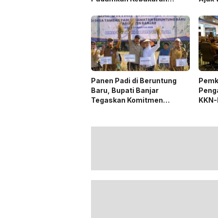
Lahan
Trad
Panen Padi di Beruntung
Pemk
Baru, Bupati Banjar
Peng
Tegaskan Komitmen
KKN-
Dukung Ketahanan Pangan