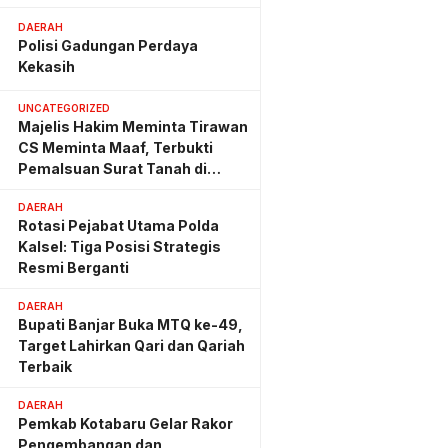
Hemat Biaya Rehab Rp. 4,3
Triliun
DAERAH
Polisi Gadungan Perdaya
Kekasih
UNCATEGORIZED
Majelis Hakim Meminta Tirawan
CS Meminta Maaf, Terbukti
Pemalsuan Surat Tanah di
Lahan PT AGM
DAERAH
Rotasi Pejabat Utama Polda
Kalsel: Tiga Posisi Strategis
Resmi Berganti
DAERAH
Bupati Banjar Buka MTQ ke-49,
Target Lahirkan Qari dan Qariah
Terbaik
DAERAH
Pemkab Kotabaru Gelar Rakor
Pengembangan dan