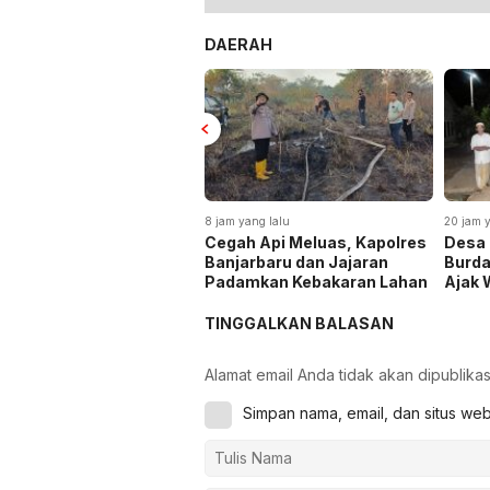
DAERAH
8 jam yang lalu
20 jam y
Cegah Api Meluas, Kapolres
Desa 
Banjarbaru dan Jajaran
Burda
Padamkan Kebakaran Lahan
Ajak 
Tradi
TINGGALKAN BALASAN
Alamat email Anda tidak akan dipublikas
Simpan nama, email, dan situs we