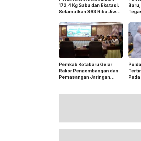
172,4 Kg Sabu dan Ekstasi:
Baru,
Selamatkan 863 Ribu Jiwa
Tega
dan Hemat Biaya Rehab Rp.
Duku
4,3 Triliun
Pemkab Kotabaru Gelar
Polda
Rakor Pengembangan dan
Terti
Pemasangan Jaringan
Pada
Listrik PLN