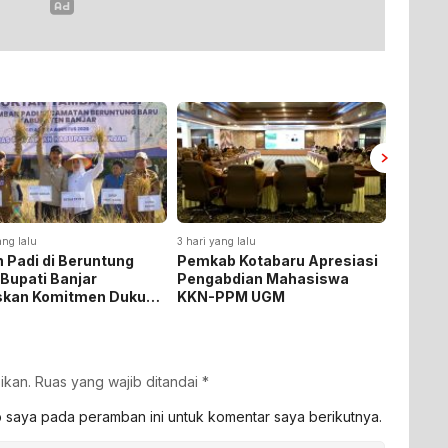
ang lalu
3 hari yang lalu
3 hari yan
 Padi di Beruntung
Pemkab Kotabaru Apresiasi
Pemkab
 Bupati Banjar
Pengabdian Mahasiswa
Rakor 
skan Komitmen Dukung
KKN-PPM UGM
Pemasa
hanan Pangan
Listrik
ikan.
Ruas yang wajib ditandai
*
b saya pada peramban ini untuk komentar saya berikutnya.