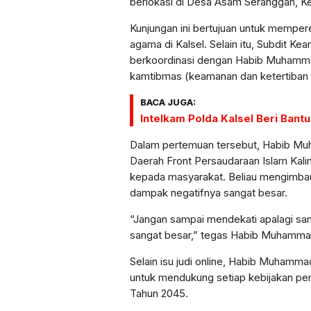
berlokasi di Desa Asam Seranggan, K
​Kunjungan ini bertujuan untuk mempere
agama di Kalsel. Selain itu, Subdit Ke
berkoordinasi dengan Habib Muhamma
kamtibmas (keamanan dan ketertiban 
BACA JUGA:
Intelkam Polda Kalsel Beri Ban
​Dalam pertemuan tersebut, Habib M
Daerah Front Persaudaraan Islam Kal
kepada masyarakat. Beliau mengimbau a
dampak negatifnya sangat besar.
“Jangan sampai mendekati apalagi sam
sangat besar,” tegas Habib Muhamma
​Selain isu judi online, Habib Muhamm
untuk mendukung setiap kebijakan p
Tahun 2045.