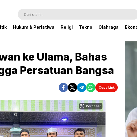
itik
Hukum & Peristiwa
Religi
Tekno
Olahraga
Ekono
owan ke Ulama, Bahas
gga Persatuan Bangsa
Copy Link
Perbesar