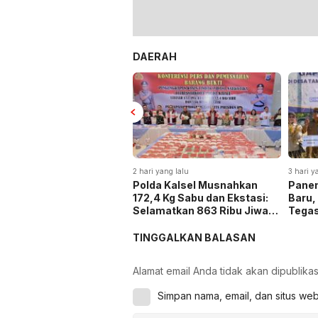
DAERAH
2 hari yang lalu
3 hari y
Polda Kalsel Musnahkan
Panen
172,4 Kg Sabu dan Ekstasi:
Baru,
Selamatkan 863 Ribu Jiwa
Tega
dan Hemat Biaya Rehab Rp.
Keta
4,3 Triliun
TINGGALKAN BALASAN
Alamat email Anda tidak akan dipublikas
Simpan nama, email, dan situs we