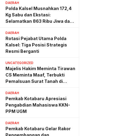
DAERAH
Polda Kalsel Musnahkan 172,4
Kg Sabu dan Ekstasi:
Selamatkan 863 Ribu Jiwa dan
Hemat Biaya Rehab Rp. 4,3
DAERAH
Triliun
Rotasi Pejabat Utama Polda
Kalsel: Tiga Posisi Strategis
Resmi Berganti
UNCATEGORIZED
Majelis Hakim Meminta Tirawan
CS Meminta Maaf, Terbukti
Pemalsuan Surat Tanah di
Lahan PT AGM
DAERAH
Pemkab Kotabaru Apresiasi
Pengabdian Mahasiswa KKN-
PPM UGM
DAERAH
Pemkab Kotabaru Gelar Rakor
Pengembangan dan