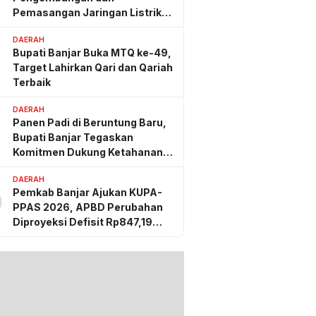
Pemasangan Jaringan Listrik
PLN
DAERAH
Bupati Banjar Buka MTQ ke-49,
Target Lahirkan Qari dan Qariah
Terbaik
DAERAH
Panen Padi di Beruntung Baru,
Bupati Banjar Tegaskan
Komitmen Dukung Ketahanan
Pangan
DAERAH
Pemkab Banjar Ajukan KUPA-
0
PPAS 2026, APBD Perubahan
Diproyeksi Defisit Rp847,19
Miliar