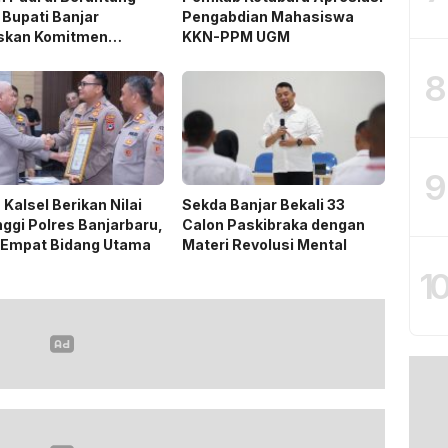
 Bupati Banjar
Pengabdian Mahasiswa
skan Komitmen
KKN-PPM UGM
ng Ketahanan Pangan
8
9
 Kalsel Berikan Nilai
Sekda Banjar Bekali 33
nggi Polres Banjarbaru,
Calon Paskibraka dengan
 Empat Bidang Utama
Materi Revolusi Mental
1