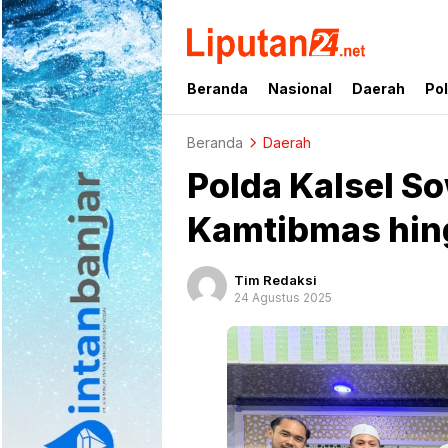
liputan24.net
Beranda
Nasional
Daerah
Pol
Beranda
Daerah
Polda Kalsel S
Kamtibmas hin
Tim Redaksi
24 Agustus 2025