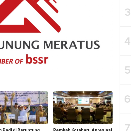
3
4
5
6
7
 Padi di Beruntung
Pemkab Kotabaru Apresiasi