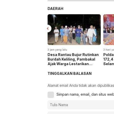
DAERAH
3 jam yang lalu
3 hari y
Desa Rantau Bujur Rutinkan
Polda
Burdah Keliling, Pambakal
172,4
Ajak Warga Lestarikan
Selam
Tradisi Keagamaan
dan H
4,3 Tr
TINGGALKAN BALASAN
Alamat email Anda tidak akan dipublikas
Simpan nama, email, dan situs we