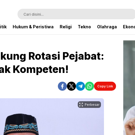
itik
Hukum & Peristiwa
Religi
Tekno
Olahraga
Ekono
kung Rotasi Pejabat:
dak Kompeten!
Copy Link
Perbesar