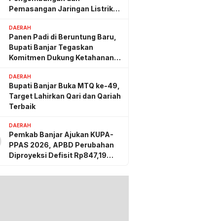
Pemasangan Jaringan Listrik
PLN
DAERAH
Panen Padi di Beruntung Baru,
Bupati Banjar Tegaskan
Komitmen Dukung Ketahanan
Pangan
DAERAH
Bupati Banjar Buka MTQ ke-49,
Target Lahirkan Qari dan Qariah
Terbaik
DAERAH
Pemkab Banjar Ajukan KUPA-
0
PPAS 2026, APBD Perubahan
Diproyeksi Defisit Rp847,19
Miliar