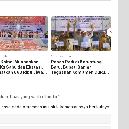
ang lalu
3 hari yang lalu
3 hari yan
 Kalsel Musnahkan
Panen Padi di Beruntung
Pemkab
 Kg Sabu dan Ekstasi:
Baru, Bupati Banjar
Pengab
atkan 863 Ribu Jiwa
Tegaskan Komitmen Dukung
KKN-P
emat Biaya Rehab Rp.
Ketahanan Pangan
iliun
ikan.
Ruas yang wajib ditandai
*
b saya pada peramban ini untuk komentar saya berikutnya.