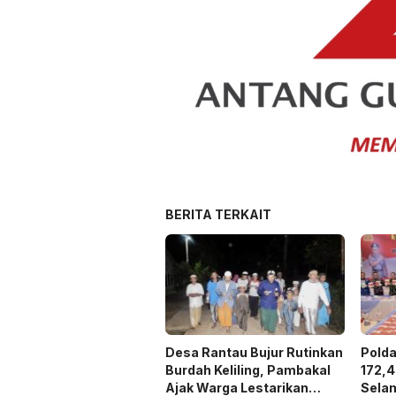
BERITA TERKAIT
Desa Rantau Bujur Rutinkan
Pold
Burdah Keliling, Pambakal
172,4
Ajak Warga Lestarikan
Sela