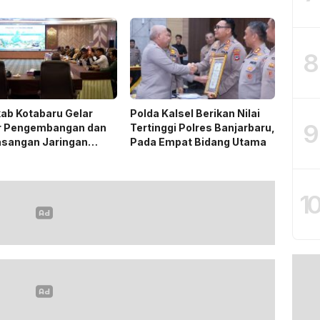
emat Biaya Rehab Rp.
Dukung Ketahanan Pangan
iliun
8
ab Kotabaru Gelar
Polda Kalsel Berikan Nilai
9
r Pengembangan dan
Tertinggi Polres Banjarbaru,
sangan Jaringan
Pada Empat Bidang Utama
ik PLN
1