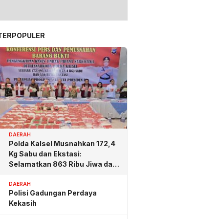
TERPOPULER
DAERAH
Polda Kalsel Musnahkan 172,4
Kg Sabu dan Ekstasi:
Selamatkan 863 Ribu Jiwa dan
Hemat Biaya Rehab Rp. 4,3
Triliun
DAERAH
Polisi Gadungan Perdaya
Kekasih