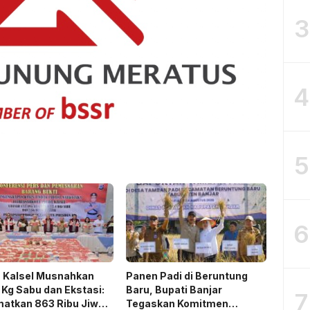
3
4
5
6
a Kalsel Musnahkan
Panen Padi di Beruntung
 Kg Sabu dan Ekstasi:
Baru, Bupati Banjar
7
matkan 863 Ribu Jiwa
Tegaskan Komitmen