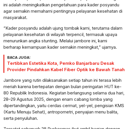
ini adalah meningkatkan pengetahuan para kader posyandu
agar semakin memahami pentingnya pelayanan kesehatan di
masyarakat.
“Kader posyandu adalah ujung tombak kami, terutama dalam
pelayanan kesehatan di wilayah terpencil, termasuk upaya
menurunkan angka stunting. Melalui jambore ini, kami
berharap kemampuan kader semakin meningkat,” ujarnya.
BACA JUGA:
Tertibkan Estetika Kota, Pemko Banjarbaru Desak
Provider Pindahkan Kabel Fiber Optik ke Bawah Tanah
Jambore yang rutin dilaksanakan setiap tahun ini terasa lebih
meriah karena bertepatan dengan bulan peringatan HUT ke-
80 Republik Indonesia. Kegiatan berlangsung selama dua hari,
28–29 Agustus 2025, dengan enam cabang lomba yang
dipertandingkan, yaitu cerdas cermat, yel-yel, pengisian KMS
(Kartu Menuju Sehat), antropometri, penyajian menu balita,
serta penyuluhan.
Tercatat sebanyak 28 Puskesmas ikut ambil bagian dengan