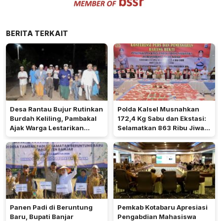
BERITA TERKAIT
Desa Rantau Bujur Rutinkan
Polda Kalsel Musnahkan
Burdah Keliling, Pambakal
172,4 Kg Sabu dan Ekstasi:
Ajak Warga Lestarikan
Selamatkan 863 Ribu Jiwa
Tradisi Keagamaan
dan Hemat Biaya Rehab Rp.
4,3 Triliun
Panen Padi di Beruntung
Pemkab Kotabaru Apresiasi
Baru, Bupati Banjar
Pengabdian Mahasiswa