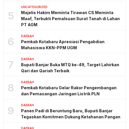
UNCATEGORIZED
5
Majelis Hakim Meminta Tirawan CS Meminta
Maaf, Terbukti Pemalsuan Surat Tanah di Lahan
PT AGM
DAERAH
6
Pemkab Kotabaru Apresiasi Pengabdian
Mahasiswa KKN-PPM UGM
DAERAH
7
Bupati Banjar Buka MTQ ke-49, Target Lahirkan
Qari dan Qariah Terbaik
DAERAH
8
Pemkab Kotabaru Gelar Rakor Pengembangan
dan Pemasangan Jaringan Listrik PLN
DAERAH
9
Panen Padi di Beruntung Baru, Bupati Banjar
Tegaskan Komitmen Dukung Ketahanan Pangan
DAERAH