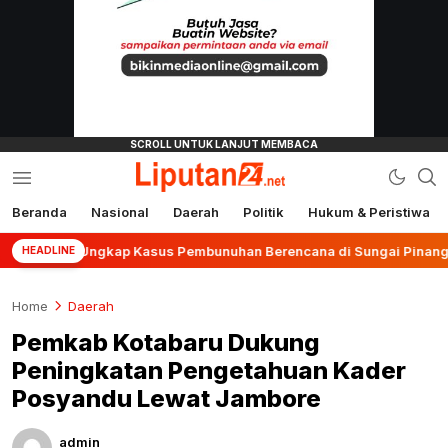
Beranda
Nasional
Daerah
Politik
Hukum & Peristiwa
liputan24.net
jar Ungkap Kasus Pembunuhan Berencana di Sungai Pinang
HEADLINE
Home
Daerah
Pemkab Kotabaru Dukung
Peningkatan Pengetahuan Kader
Posyandu Lewat Jambore
admin