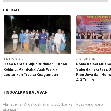
DAERAH
6 jam yang lalu
3 hari yang lalu
Desa Rantau Bujur Rutinkan Burdah
Polda Kalsel Musna
Keliling, Pambakal Ajak Warga
Sabu dan Ekstasi: 
Lestarikan Tradisi Keagamaan
Ribu Jiwa dan Hema
4,3 Triliun
TINGGALKAN BALASAN
Alamat email Anda tidak akan dipublikasikan.
Ruas yang wajib
ditandai
*