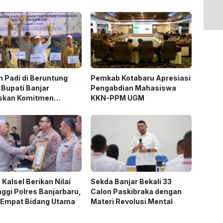
 Padi di Beruntung
Pemkab Kotabaru Apresiasi
 Bupati Banjar
Pengabdian Mahasiswa
skan Komitmen
KKN-PPM UGM
ng Ketahanan Pangan
 Kalsel Berikan Nilai
Sekda Banjar Bekali 33
nggi Polres Banjarbaru,
Calon Paskibraka dengan
 Empat Bidang Utama
Materi Revolusi Mental