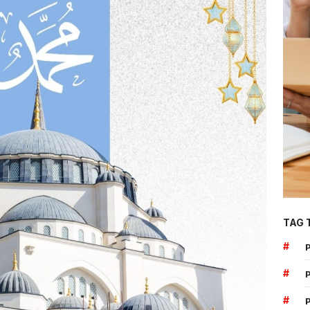
TAG 
#
#
#