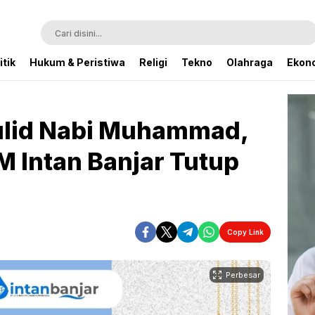
itik
Hukum & Peristiwa
Religi
Tekno
Olahraga
Ekono
ulid Nabi Muhammad,
 Intan Banjar Tutup
Copy Link
Perbesar