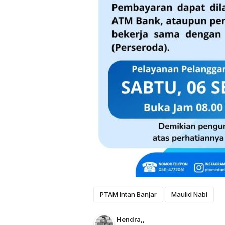
PTAM Intan Banjar
Maulid Nabi
Hendra
,
,