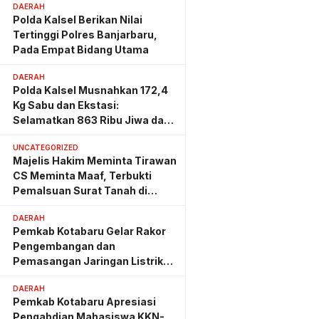
DAERAH
Polda Kalsel Berikan Nilai
Tertinggi Polres Banjarbaru,
Pada Empat Bidang Utama
DAERAH
Polda Kalsel Musnahkan 172,4
Kg Sabu dan Ekstasi:
Selamatkan 863 Ribu Jiwa dan
Hemat Biaya Rehab Rp. 4,3
UNCATEGORIZED
Triliun
Majelis Hakim Meminta Tirawan
CS Meminta Maaf, Terbukti
Pemalsuan Surat Tanah di
Lahan PT AGM
DAERAH
Pemkab Kotabaru Gelar Rakor
Pengembangan dan
Pemasangan Jaringan Listrik
PLN
DAERAH
Pemkab Kotabaru Apresiasi
Pengabdian Mahasiswa KKN-