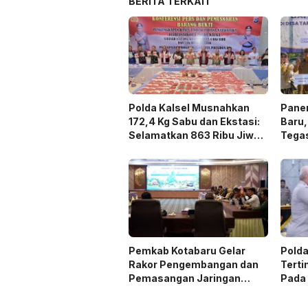
BERITA TERKAIT
Polda Kalsel Musnahkan
Panen
172,4 Kg Sabu dan Ekstasi:
Baru,
Selamatkan 863 Ribu Jiwa
Tega
dan Hemat Biaya Rehab Rp.
Duku
4,3 Triliun
Pemkab Kotabaru Gelar
Polda
Rakor Pengembangan dan
Terti
Pemasangan Jaringan
Pada
Listrik PLN