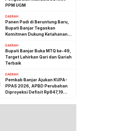
PPM UGM
DAERAH
Panen Padi di Beruntung Baru,
Bupati Banjar Tegaskan
Komitmen Dukung Ketahanan
Pangan
DAERAH
Bupati Banjar Buka MTQ ke-49,
Target Lahirkan Qari dan Qariah
Terbaik
DAERAH
Pemkab Banjar Ajukan KUPA-
0
PPAS 2026, APBD Perubahan
Diproyeksi Defisit Rp847,19
Miliar