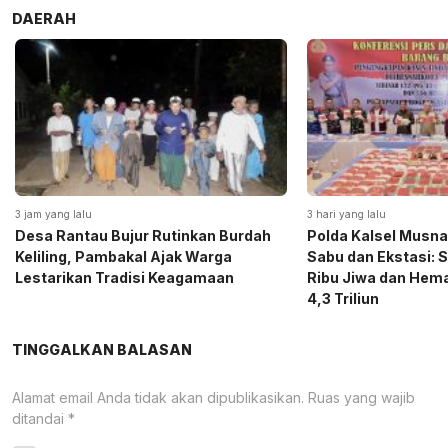
DAERAH
3 jam yang lalu
3 hari yang lalu
Desa Rantau Bujur Rutinkan Burdah
Polda Kalsel Musna
Keliling, Pambakal Ajak Warga
Sabu dan Ekstasi: 
Lestarikan Tradisi Keagamaan
Ribu Jiwa dan Hema
4,3 Triliun
TINGGALKAN BALASAN
Alamat email Anda tidak akan dipublikasikan.
Ruas yang wajib
ditandai
*