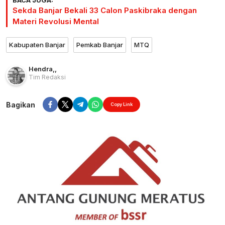
BACA JUGA:
Sekda Banjar Bekali 33 Calon Paskibraka dengan
Materi Revolusi Mental
Kabupaten Banjar
Pemkab Banjar
MTQ
Hendra
,
,
Tim Redaksi
Bagikan
Copy Link