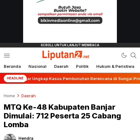
Beranda
Nasional
Daerah
Politik
Hukum & Peristiwa
liputan24.net
anjar Ungkap Kasus Pembunuhan Berencana di Sungai Pinang
HEADLINE
Home
Daerah
MTQ Ke-48 Kabupaten Banjar
Dimulai: 712 Peserta 25 Cabang
Lomba
Hendra