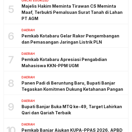
UNCATEGORIZED
5
Majelis Hakim Meminta Tirawan CS Meminta
Maaf, Terbukti Pemalsuan Surat Tanah di Lahan
PT AGM
DAERAH
6
Pemkab Kotabaru Gelar Rakor Pengembangan
dan Pemasangan Jaringan Listrik PLN
DAERAH
7
Pemkab Kotabaru Apresiasi Pengabdian
Mahasiswa KKN-PPM UGM
DAERAH
8
Panen Padi di Beruntung Baru, Bupati Banjar
Tegaskan Komitmen Dukung Ketahanan Pangan
DAERAH
9
Bupati Banjar Buka MTQ ke-49, Target Lahirkan
Qari dan Qariah Terbaik
DAERAH
10
Pemkab Banjar Ajukan KUPA-PPAS 2026, APBD