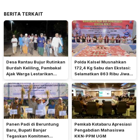
BERITA TERKAIT
Desa Rantau Bujur Rutinkan
Polda Kalsel Musnahkan
Burdah Keliling, Pambakal
172,4 Kg Sabu dan Ekstasi:
Ajak Warga Lestarikan
Selamatkan 863 Ribu Jiwa
Tradisi Keagamaan
dan Hemat Biaya Rehab Rp.
4,3 Triliun
Panen Padi di Beruntung
Pemkab Kotabaru Apresiasi
Baru, Bupati Banjar
Pengabdian Mahasiswa
Tegaskan Komitmen
KKN-PPM UGM