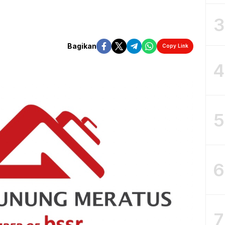
3
Bagikan
Copy Link
4
5
6
7