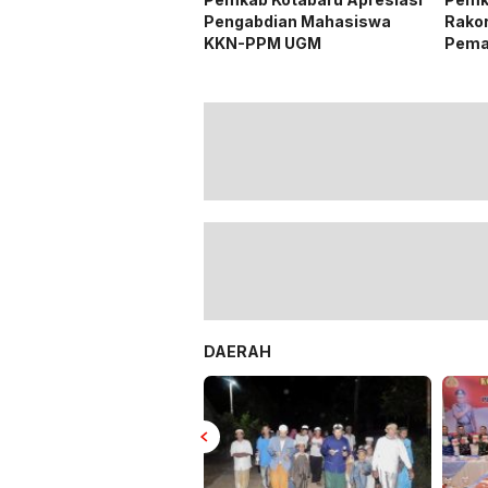
Pengabdian Mahasiswa
Rako
KKN-PPM UGM
Pema
Listr
DAERAH