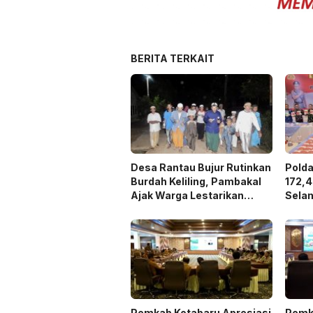
BERITA TERKAIT
Desa Rantau Bujur Rutinkan
Pold
Burdah Keliling, Pambakal
172,4
Ajak Warga Lestarikan
Sela
Tradisi Keagamaan
dan H
4,3 Tr
Pemkab Kotabaru Apresiasi
Pemk