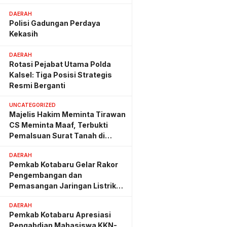
Hemat Biaya Rehab Rp. 4,3
Triliun
DAERAH
Polisi Gadungan Perdaya
Kekasih
DAERAH
Rotasi Pejabat Utama Polda
Kalsel: Tiga Posisi Strategis
Resmi Berganti
UNCATEGORIZED
Majelis Hakim Meminta Tirawan
CS Meminta Maaf, Terbukti
Pemalsuan Surat Tanah di
Lahan PT AGM
DAERAH
Pemkab Kotabaru Gelar Rakor
Pengembangan dan
Pemasangan Jaringan Listrik
PLN
DAERAH
Pemkab Kotabaru Apresiasi
Pengabdian Mahasiswa KKN-