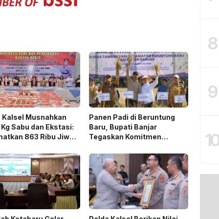
8
9
a Kalsel Musnahkan
Panen Padi di Beruntung
 Kg Sabu dan Ekstasi:
Baru, Bupati Banjar
1
matkan 863 Ribu Jiwa
Tegaskan Komitmen
emat Biaya Rehab Rp.
Dukung Ketahanan Pangan
iliun
ab Kotabaru Gelar
Polda Kalsel Berikan Nilai