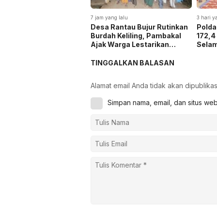
7 jam yang lalu
3 hari y
Desa Rantau Bujur Rutinkan
Polda
Burdah Keliling, Pambakal
172,4
Ajak Warga Lestarikan
Selam
Tradisi Keagamaan
dan H
4,3 Tr
TINGGALKAN BALASAN
Alamat email Anda tidak akan dipublikas
Simpan nama, email, dan situs we