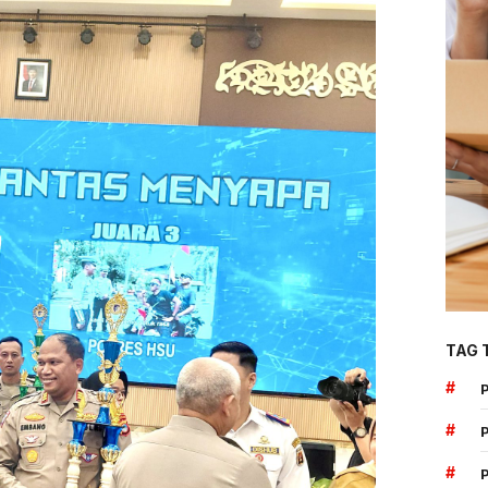
TAG 
#
#
#