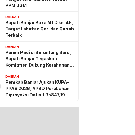
PPM UGM
DAERAH
Bupati Banjar Buka MTQ ke-49,
Target Lahirkan Qari dan Qariah
Terbaik
DAERAH
Panen Padi di Beruntung Baru,
Bupati Banjar Tegaskan
Komitmen Dukung Ketahanan
Pangan
DAERAH
Pemkab Banjar Ajukan KUPA-
0
PPAS 2026, APBD Perubahan
Diproyeksi Defisit Rp847,19
Miliar