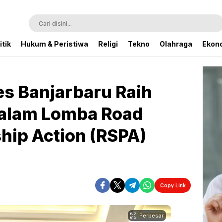
itik
Hukum & Peristiwa
Religi
Tekno
Olahraga
Ekono
es Banjarbaru Raih
alam Lomba Road
hip Action (RSPA)
Copy Link
Perbesar