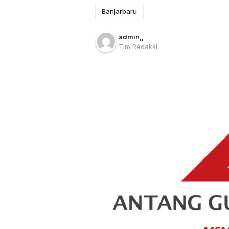
Banjarbaru
admin
,
,
Tim Redaksi