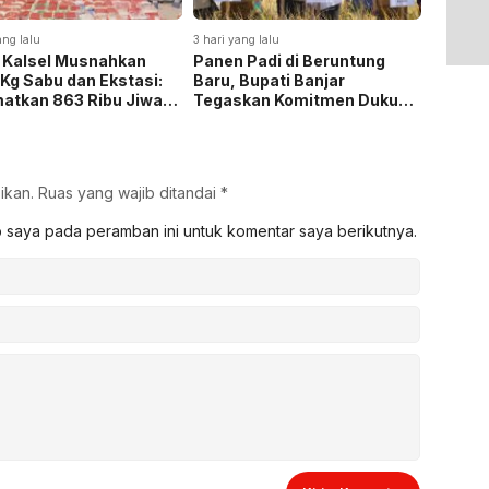
ang lalu
3 hari yang lalu
3 hari yan
 Kalsel Musnahkan
Panen Padi di Beruntung
Pemkab
 Kg Sabu dan Ekstasi:
Baru, Bupati Banjar
Pengab
atkan 863 Ribu Jiwa
Tegaskan Komitmen Dukung
KKN-P
emat Biaya Rehab Rp.
Ketahanan Pangan
iliun
ikan.
Ruas yang wajib ditandai
*
b saya pada peramban ini untuk komentar saya berikutnya.