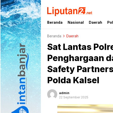
liputan24.net
Beranda
Nasional
Daerah
Pol
Beranda
Daerah
Sat Lantas Polr
Penghargaan d
Safety Partners
Polda Kalsel
admin
22 September 2025