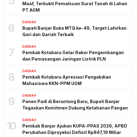
5
Maaf, Terbukti Pemalsuan Surat Tanah di Lahan
PT AGM
DAERAH
6
Bupati Banjar Buka MTQ ke-49, Target Lahirkan
Qari dan Qariah Terbaik
DAERAH
7
Pemkab Kotabaru Gelar Rakor Pengembangan
dan Pemasangan Jaringan Listrik PLN
DAERAH
8
Pemkab Kotabaru Apresiasi Pengabdian
Mahasiswa KKN-PPM UGM
DAERAH
9
Panen Padi di Beruntung Baru, Bupati Banjar
Tegaskan Komitmen Dukung Ketahanan Pangan
DAERAH
10
Pemkab Banjar Ajukan KUPA-PPAS 2026, APBD
Perubahan Diproyeksi Defisit Rp847,19 Miliar