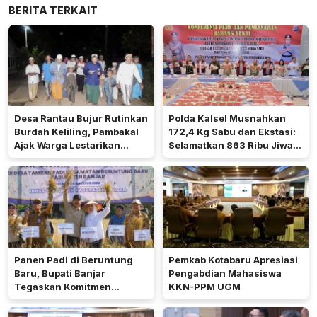
BERITA TERKAIT
Desa Rantau Bujur Rutinkan
Polda Kalsel Musnahkan
Burdah Keliling, Pambakal
172,4 Kg Sabu dan Ekstasi:
Ajak Warga Lestarikan
Selamatkan 863 Ribu Jiwa
Tradisi Keagamaan
dan Hemat Biaya Rehab Rp.
4,3 Triliun
Panen Padi di Beruntung
Pemkab Kotabaru Apresiasi
Baru, Bupati Banjar
Pengabdian Mahasiswa
Tegaskan Komitmen
KKN-PPM UGM
Dukung Ketahanan Pangan