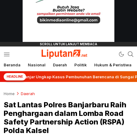
Beranda
Nasional
Daerah
Politik
Hukum & Peristiwa
liputan24.net
es Banjar Ungkap Kasus Pembunuhan Berencana di Sungai Pinang
HEADLINE
Home
Daerah
Sat Lantas Polres Banjarbaru Raih
Penghargaan dalam Lomba Road
Safety Partnership Action (RSPA)
Polda Kalsel