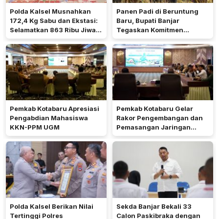
Polda Kalsel Musnahkan
Panen Padi di Beruntung
172,4 Kg Sabu dan Ekstasi:
Baru, Bupati Banjar
Selamatkan 863 Ribu Jiwa
Tegaskan Komitmen
dan Hemat Biaya Rehab Rp.
Dukung Ketahanan Pangan
4,3 Triliun
Pemkab Kotabaru Apresiasi
Pemkab Kotabaru Gelar
Pengabdian Mahasiswa
Rakor Pengembangan dan
KKN-PPM UGM
Pemasangan Jaringan
Listrik PLN
Polda Kalsel Berikan Nilai
Sekda Banjar Bekali 33
Tertinggi Polres
Calon Paskibraka dengan