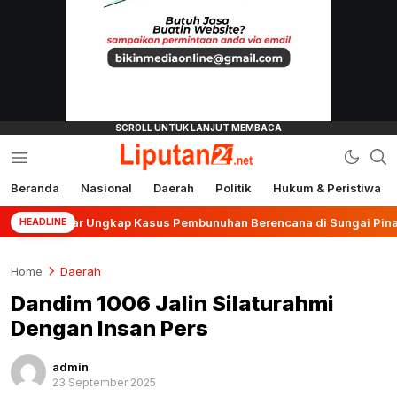
Beranda
Nasional
Daerah
Politik
Hukum & Peristiwa
liputan24.net
Banjar Ungkap Kasus Pembunuhan Berencana di Sungai Pinang
HEADLINE
Home
Daerah
Dandim 1006 Jalin Silaturahmi
Dengan Insan Pers
admin
23 September 2025