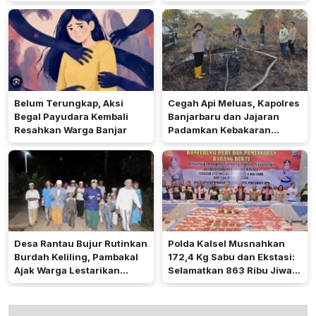
Belum Terungkap, Aksi
Cegah Api Meluas, Kapolres
Begal Payudara Kembali
Banjarbaru dan Jajaran
Resahkan Warga Banjar
Padamkan Kebakaran
Lahan
Desa Rantau Bujur Rutinkan
Polda Kalsel Musnahkan
Burdah Keliling, Pambakal
172,4 Kg Sabu dan Ekstasi:
Ajak Warga Lestarikan
Selamatkan 863 Ribu Jiwa
Tradisi Keagamaan
dan Hemat Biaya Rehab Rp.
4,3 Triliun