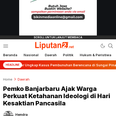
Beranda
Nasional
Daerah
Politik
Hukum & Peristiwa
liputan24.net
Banjar Ungkap Kasus Pembunuhan Berencana di Sungai Pinang
HEADLINE
Home
Daerah
Pemko Banjarbaru Ajak Warga
Perkuat Ketahanan Ideologi di Hari
Kesaktian Pancasila
Hendra