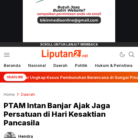
Beranda
Nasional
Daerah
Politik
Hukum & Peristiwa
liputan24.net
anjar Ungkap Kasus Pembunuhan Berencana di Sungai Pinang
HEADLINE
Home
Daerah
PTAM Intan Banjar Ajak Jaga
Persatuan di Hari Kesaktian
Pancasila
Hendra