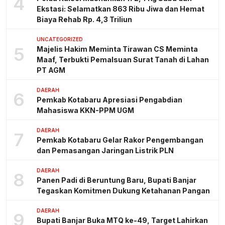
4
Ekstasi: Selamatkan 863 Ribu Jiwa dan Hemat
Biaya Rehab Rp. 4,3 Triliun
UNCATEGORIZED
5
Majelis Hakim Meminta Tirawan CS Meminta
Maaf, Terbukti Pemalsuan Surat Tanah di Lahan
PT AGM
DAERAH
6
Pemkab Kotabaru Apresiasi Pengabdian
Mahasiswa KKN-PPM UGM
DAERAH
7
Pemkab Kotabaru Gelar Rakor Pengembangan
dan Pemasangan Jaringan Listrik PLN
DAERAH
8
Panen Padi di Beruntung Baru, Bupati Banjar
Tegaskan Komitmen Dukung Ketahanan Pangan
DAERAH
9
Bupati Banjar Buka MTQ ke-49, Target Lahirkan