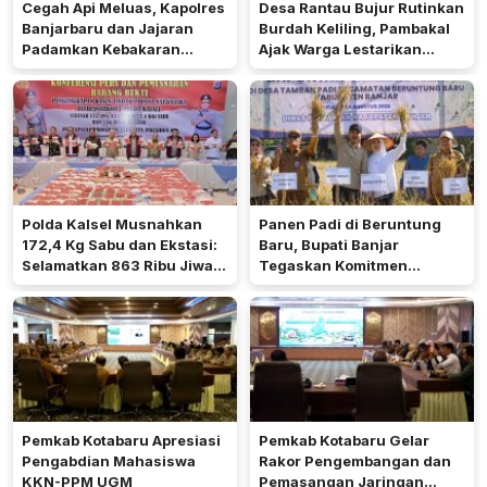
Cegah Api Meluas, Kapolres
Desa Rantau Bujur Rutinkan
Banjarbaru dan Jajaran
Burdah Keliling, Pambakal
Padamkan Kebakaran
Ajak Warga Lestarikan
Lahan
Tradisi Keagamaan
Polda Kalsel Musnahkan
Panen Padi di Beruntung
172,4 Kg Sabu dan Ekstasi:
Baru, Bupati Banjar
Selamatkan 863 Ribu Jiwa
Tegaskan Komitmen
dan Hemat Biaya Rehab Rp.
Dukung Ketahanan Pangan
4,3 Triliun
Pemkab Kotabaru Apresiasi
Pemkab Kotabaru Gelar
Pengabdian Mahasiswa
Rakor Pengembangan dan
KKN-PPM UGM
Pemasangan Jaringan