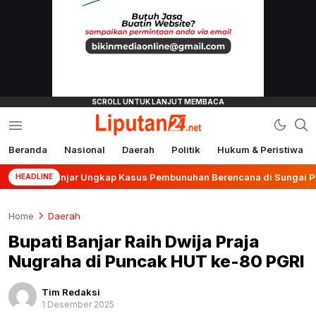
Beranda
Nasional
Daerah
Politik
Hukum & Peristiwa
liputan24.net
s Banjar Ungkap Kasus Pembunuhan Berencana di Sungai Pinang
HEADLINE
Home
Daerah
Bupati Banjar Raih Dwija Praja
Nugraha di Puncak HUT ke-80 PGRI
Tim Redaksi
1 Desember 2025