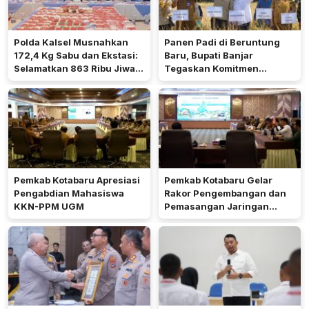
Polda Kalsel Musnahkan
Panen Padi di Beruntung
172,4 Kg Sabu dan Ekstasi:
Baru, Bupati Banjar
Selamatkan 863 Ribu Jiwa
Tegaskan Komitmen
dan Hemat Biaya Rehab Rp.
Dukung Ketahanan Pangan
4,3 Triliun
Pemkab Kotabaru Apresiasi
Pemkab Kotabaru Gelar
Pengabdian Mahasiswa
Rakor Pengembangan dan
KKN-PPM UGM
Pemasangan Jaringan
Listrik PLN