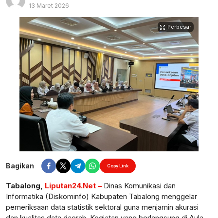
13 Maret 2026
Perbesar
Bagikan
Copy Link
Tabalong,
Liputan24.Net –
Dinas Komunikasi dan
Informatika (Diskominfo) Kabupaten Tabalong menggelar
pemeriksaan data statistik sektoral guna menjamin akurasi
dan kualitas data daerah. Kegiatan yang berlangsung di Aula