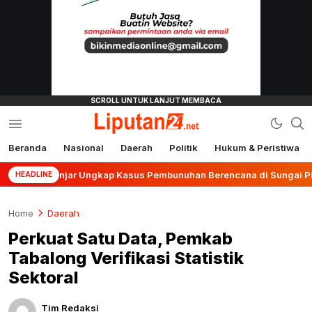
Beranda
Nasional
Daerah
Politik
Hukum & Peristiwa
liputan24.net
es Banjar Ungkap Kasus Pembunuhan Berencana di Sungai Pinang
HEADLINE
Home
Daerah
Perkuat Satu Data, Pemkab
Tabalong Verifikasi Statistik
Sektoral
Tim Redaksi