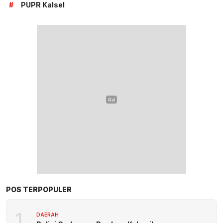
#
PUPR Kalsel
POS TERPOPULER
1
DAERAH