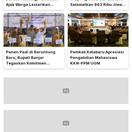
Ajak Warga Lestarikan
Selamatkan 863 Ribu Jiwa
Tradisi Keagamaan
dan Hemat Biaya Rehab Rp.
4,3 Triliun
Panen Padi di Beruntung
Pemkab Kotabaru Apresiasi
Baru, Bupati Banjar
Pengabdian Mahasiswa
Tegaskan Komitmen
KKN-PPM UGM
Dukung Ketahanan Pangan