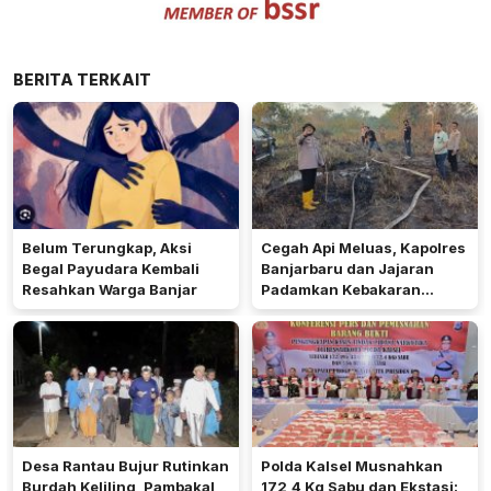
BERITA TERKAIT
Belum Terungkap, Aksi
Cegah Api Meluas, Kapolres
Begal Payudara Kembali
Banjarbaru dan Jajaran
Resahkan Warga Banjar
Padamkan Kebakaran
Lahan
Desa Rantau Bujur Rutinkan
Polda Kalsel Musnahkan
Burdah Keliling, Pambakal
172,4 Kg Sabu dan Ekstasi: