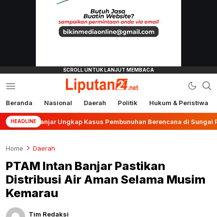
Beranda
Nasional
Daerah
Politik
Hukum & Peristiwa
liputan24.net
es Banjar Ungkap Kasus Pembunuhan Berencana di Sungai Pinang
HEADLINE
Home
Daerah
PTAM Intan Banjar Pastikan
Distribusi Air Aman Selama Musim
Kemarau
Tim Redaksi