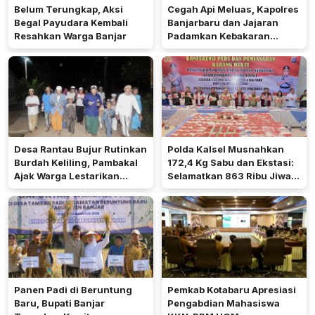
Belum Terungkap, Aksi
Cegah Api Meluas, Kapolres
Begal Payudara Kembali
Banjarbaru dan Jajaran
Resahkan Warga Banjar
Padamkan Kebakaran
Lahan
Desa Rantau Bujur Rutinkan
Polda Kalsel Musnahkan
Burdah Keliling, Pambakal
172,4 Kg Sabu dan Ekstasi:
Ajak Warga Lestarikan
Selamatkan 863 Ribu Jiwa
Tradisi Keagamaan
dan Hemat Biaya Rehab Rp.
4,3 Triliun
Panen Padi di Beruntung
Pemkab Kotabaru Apresiasi
Baru, Bupati Banjar
Pengabdian Mahasiswa