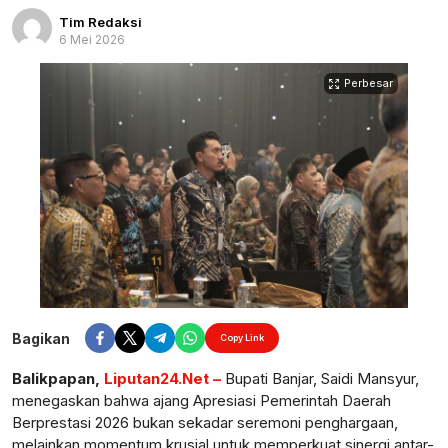
Tim Redaksi
6 Mei 2026
Perbesar
Bagikan
Copy Link
Balikpapan,
Liputan24.Net –
Bupati Banjar, Saidi Mansyur,
menegaskan bahwa ajang Apresiasi Pemerintah Daerah
Berprestasi 2026 bukan sekadar seremoni penghargaan,
melainkan momentum krusial untuk memperkuat sinergi antar-