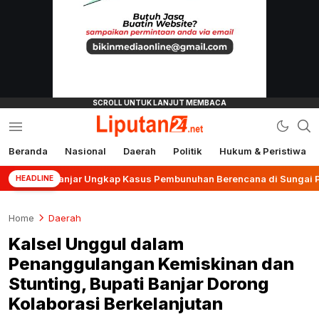
Beranda
Nasional
Daerah
Politik
Hukum & Peristiwa
liputan24.net
es Banjar Ungkap Kasus Pembunuhan Berencana di Sungai Pinang
HEADLINE
Home
Daerah
Kalsel Unggul dalam
Penanggulangan Kemiskinan dan
Stunting, Bupati Banjar Dorong
Kolaborasi Berkelanjutan