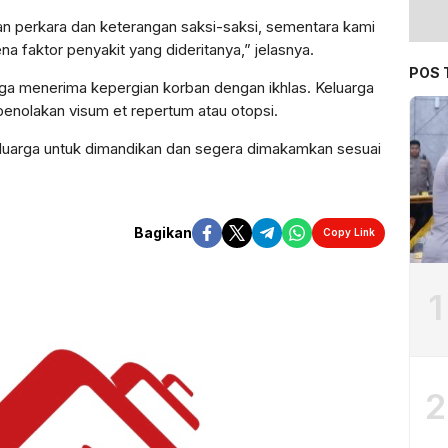
ian perkara dan keterangan saksi-saksi, sementara kami
 faktor penyakit yang dideritanya,” jelasnya.
POS 
rga menerima kepergian korban dengan ikhlas. Keluarga
penolakan visum et repertum atau otopsi.
keluarga untuk dimandikan dan segera dimakamkan sesuai
Bagikan
Copy Link
1
2