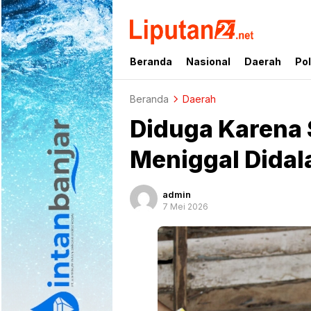
liputan24.net
Beranda
Nasional
Daerah
Pol
Beranda
Daerah
Diduga Karena S
Meniggal Dida
admin
7 Mei 2026