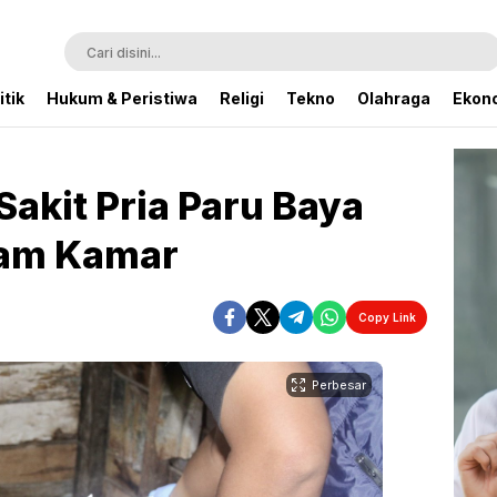
itik
Hukum & Peristiwa
Religi
Tekno
Olahraga
Ekono
akit Pria Paru Baya
lam Kamar
Copy Link
Perbesar