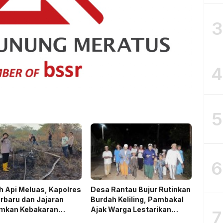
3
4
5
6
 Api Meluas, Kapolres
Desa Rantau Bujur Rutinkan
rbaru dan Jajaran
Burdah Keliling, Pambakal
mkan Kebakaran
Ajak Warga Lestarikan
7
n
Tradisi Keagamaan