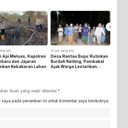
ang lalu
22 jam yang lalu
4 hari yan
 Api Meluas, Kapolres
Desa Rantau Bujur Rutinkan
Polda 
rbaru dan Jajaran
Burdah Keliling, Pambakal
172,4 K
mkan Kebakaran Lahan
Ajak Warga Lestarikan
Selama
Tradisi Keagamaan
dan He
4,3 Tri
ikan.
Ruas yang wajib ditandai
*
b saya pada peramban ini untuk komentar saya berikutnya.