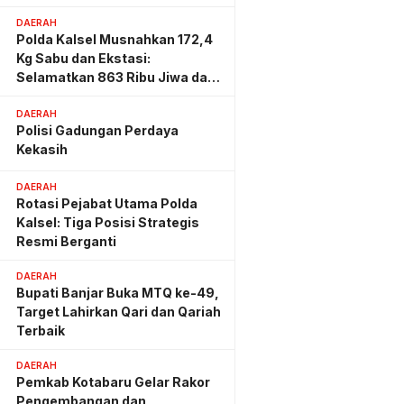
Lahan PT AGM
DAERAH
Polda Kalsel Musnahkan 172,4
Kg Sabu dan Ekstasi:
Selamatkan 863 Ribu Jiwa dan
Hemat Biaya Rehab Rp. 4,3
Triliun
DAERAH
Polisi Gadungan Perdaya
Kekasih
DAERAH
Rotasi Pejabat Utama Polda
Kalsel: Tiga Posisi Strategis
Resmi Berganti
DAERAH
Bupati Banjar Buka MTQ ke-49,
Target Lahirkan Qari dan Qariah
Terbaik
DAERAH
Pemkab Kotabaru Gelar Rakor
Pengembangan dan