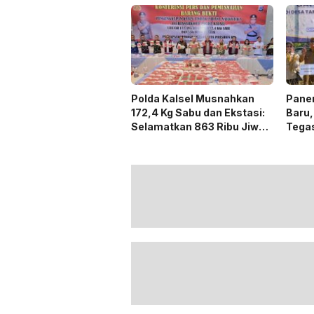
Polda Kalsel Musnahkan
Panen
172,4 Kg Sabu dan Ekstasi:
Baru,
Selamatkan 863 Ribu Jiwa
Tega
dan Hemat Biaya Rehab Rp.
Duku
4,3 Triliun