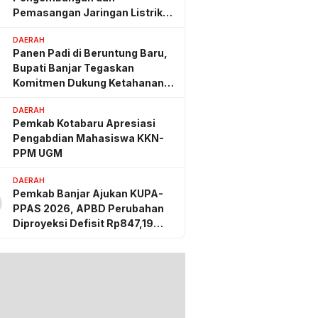
Pemasangan Jaringan Listrik
PLN
DAERAH
Panen Padi di Beruntung Baru,
Bupati Banjar Tegaskan
Komitmen Dukung Ketahanan
Pangan
DAERAH
Pemkab Kotabaru Apresiasi
Pengabdian Mahasiswa KKN-
PPM UGM
DAERAH
Pemkab Banjar Ajukan KUPA-
0
PPAS 2026, APBD Perubahan
Diproyeksi Defisit Rp847,19
Miliar