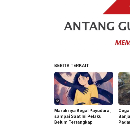
BERITA TERKAIT
Marak nya Begal Payudara ,
Cegah
sampai Saat Ini Pelaku
Banja
Belum Tertangkap
Pada
Laha