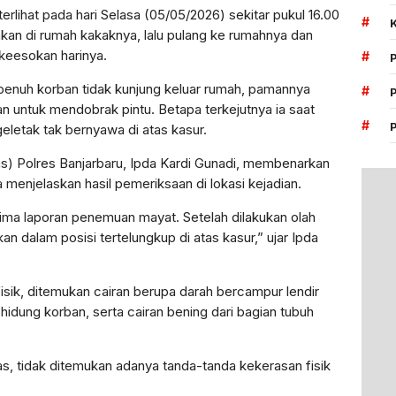
terlihat pada hari Selasa (05/05/2026) sekitar pukul 16.00
#
akan di rumah kakaknya, lalu pulang ke rumahnya dan
a keesokan harinya.
#
penuh korban tidak kunjung keluar rumah, pamannya
#
untuk mendobrak pintu. Betapa terkejutnya ia saat
#
etak tak bernyawa di atas kasur.
) Polres Banjarbaru, Ipda Kardi Gunadi, membenarkan
a menjelaskan hasil pemeriksaan di lokasi kejadian.
ma laporan penemuan mayat. Setelah dilakukan olah
 dalam posisi tertelungkup di atas kasur,” ujar Ipda
fisik, ditemukan cairan berupa darah bercampur lendir
hidung korban, serta cairan bening dari bagian tubuh
, tidak ditemukan adanya tanda-tanda kekerasan fisik