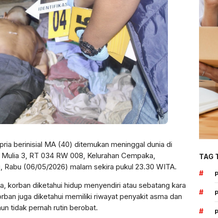
pria berinisial MA (40) ditemukan meninggal dunia di
g Mulia 3, RT 034 RW 008, Kelurahan Cempaka,
TAG 
 Rabu (06/05/2026) malam sekira pukul 23.30 WITA.
#
a, korban diketahui hidup menyendiri atau sebatang kara
#
orban juga diketahui memiliki riwayat penyakit asma dan
 tidak pernah rutin berobat.
#