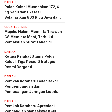
DAERAH
Polda Kalsel Musnahkan 172,4
Kg Sabu dan Ekstasi:
Selamatkan 863 Ribu Jiwa dan
Hemat Biaya Rehab Rp. 4,3
UNCATEGORIZED
Triliun
Majelis Hakim Meminta Tirawan
CS Meminta Maaf, Terbukti
Pemalsuan Surat Tanah di
Lahan PT AGM
DAERAH
Rotasi Pejabat Utama Polda
Kalsel: Tiga Posisi Strategis
Resmi Berganti
DAERAH
Pemkab Kotabaru Gelar Rakor
Pengembangan dan
Pemasangan Jaringan Listrik
PLN
DAERAH
Pemkab Kotabaru Apresiasi
Pengabdian Mahasiswa KKN-