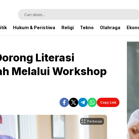
itik
Hukum & Peristiwa
Religi
Tekno
Olahraga
Ekono
orong Literasi
iah Melalui Workshop
Copy Link
Perbesar