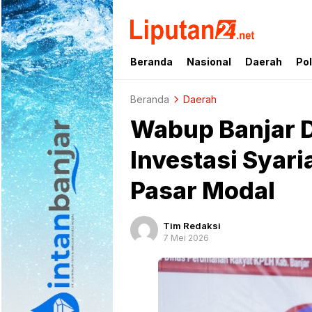
liputan24.net
Beranda
Nasional
Daerah
Pol
Beranda
Daerah
Wabup Banjar D
Investasi Syar
Pasar Modal
Tim Redaksi
7 Mei 2026