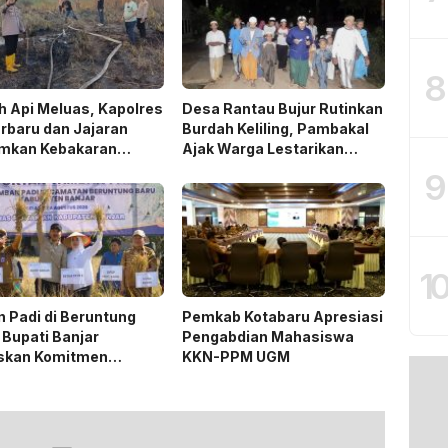
8
 Api Meluas, Kapolres
Desa Rantau Bujur Rutinkan
rbaru dan Jajaran
Burdah Keliling, Pambakal
mkan Kebakaran
Ajak Warga Lestarikan
n
Tradisi Keagamaan
9
1
 Padi di Beruntung
Pemkab Kotabaru Apresiasi
 Bupati Banjar
Pengabdian Mahasiswa
skan Komitmen
KKN-PPM UGM
ng Ketahanan Pangan