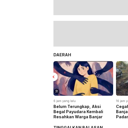
DAERAH
6 jam yang lalu
16 jam y
Belum Terungkap, Aksi
Cegah
Begal Payudara Kembali
Banja
Resahkan Warga Banjar
Pada
TINGGALKAN BALASAN