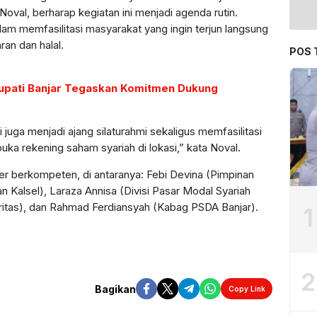
al, berharap kegiatan ini menjadi agenda rutin.
lam memfasilitasi masyarakat yang ingin terjun langsung
ran dan halal.
POS 
Bupati Banjar Tegaskan Komitmen Dukung
 juga menjadi ajang silaturahmi sekaligus memfasilitasi
ka rekening saham syariah di lokasi,” kata Noval.
r berkompeten, di antaranya: Febi Devina (Pimpinan
n Kalsel), Laraza Annisa (Divisi Pasar Modal Syariah
uritas), dan Rahmad Ferdiansyah (Kabag PSDA Banjar).
1
2
Bagikan
Copy Link