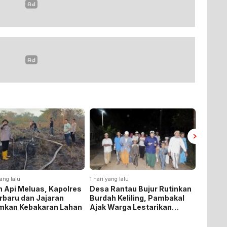
ang lalu
1 hari yang lalu
4 hari yan
 Api Meluas, Kapolres
Desa Rantau Bujur Rutinkan
Polda 
rbaru dan Jajaran
Burdah Keliling, Pambakal
172,4 K
mkan Kebakaran Lahan
Ajak Warga Lestarikan
Selama
Tradisi Keagamaan
dan He
4,3 Tri