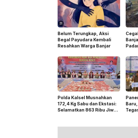
Belum Terungkap, Aksi
Cegah
Begal Payudara Kembali
Banja
Resahkan Warga Banjar
Pada
Laha
Polda Kalsel Musnahkan
Panen
172,4 Kg Sabu dan Ekstasi:
Baru,
Selamatkan 863 Ribu Jiwa
Tega
dan Hemat Biaya Rehab Rp.
Duku
4,3 Triliun