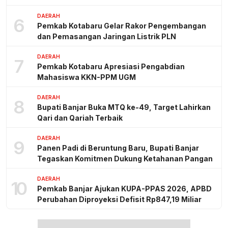
DAERAH
6
Pemkab Kotabaru Gelar Rakor Pengembangan
dan Pemasangan Jaringan Listrik PLN
DAERAH
7
Pemkab Kotabaru Apresiasi Pengabdian
Mahasiswa KKN-PPM UGM
DAERAH
8
Bupati Banjar Buka MTQ ke-49, Target Lahirkan
Qari dan Qariah Terbaik
DAERAH
9
Panen Padi di Beruntung Baru, Bupati Banjar
Tegaskan Komitmen Dukung Ketahanan Pangan
DAERAH
10
Pemkab Banjar Ajukan KUPA-PPAS 2026, APBD
Perubahan Diproyeksi Defisit Rp847,19 Miliar