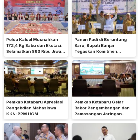
Polda Kalsel Musnahkan
Panen Padi di Beruntung
172,4 Kg Sabu dan Ekstasi:
Baru, Bupati Banjar
Selamatkan 863 Ribu Jiwa
Tegaskan Komitmen
dan Hemat Biaya Rehab Rp.
Dukung Ketahanan Pangan
4,3 Triliun
Pemkab Kotabaru Apresiasi
Pemkab Kotabaru Gelar
Pengabdian Mahasiswa
Rakor Pengembangan dan
KKN-PPM UGM
Pemasangan Jaringan
Listrik PLN