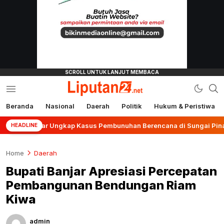
Beranda
Nasional
Daerah
Politik
Hukum & Peristiwa
liputan24.net
anjar Ungkap Kasus Pembunuhan Berencana di Sungai Pinang
HEADLINE
Home
Daerah
Bupati Banjar Apresiasi Percepatan
Pembangunan Bendungan Riam
Kiwa
admin