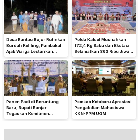
Desa Rantau Bujur Rutinkan
Polda Kalsel Musnahkan
Burdah Keliling, Pambakal
172,4 Kg Sabu dan Ekstasi:
Ajak Warga Lestarikan
Selamatkan 863 Ribu Jiwa
Tradisi Keagamaan
dan Hemat Biaya Rehab Rp.
4,3 Triliun
Panen Padi di Beruntung
Pemkab Kotabaru Apresiasi
Baru, Bupati Banjar
Pengabdian Mahasiswa
Tegaskan Komitmen
KKN-PPM UGM
Dukung Ketahanan Pangan