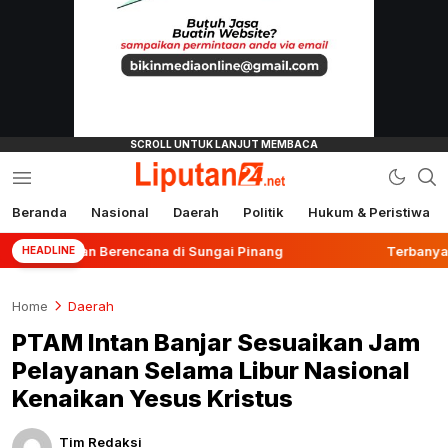
Beranda
Nasional
Daerah
Politik
Hukum & Peristiwa
liputan24.net
nuhan Berencana di Sungai Pinang
Terbanyak se-Kals
HEADLINE
Home
Daerah
PTAM Intan Banjar Sesuaikan Jam
Pelayanan Selama Libur Nasional
Kenaikan Yesus Kristus
Tim Redaksi