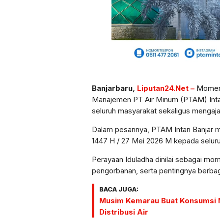
Banjarbaru,
Liputan24.Net –
Moment
Manajemen PT Air Minum (PTAM) Inta
seluruh masyarakat sekaligus mengaj
Dalam pesannya, PTAM Intan Banjar me
1447 H / 27 Mei 2026 M kepada selur
Perayaan Iduladha dinilai sebagai mo
pengorbanan, serta pentingnya berba
BACA JUGA:
Musim Kemarau Buat Konsumsi M
Distribusi Air