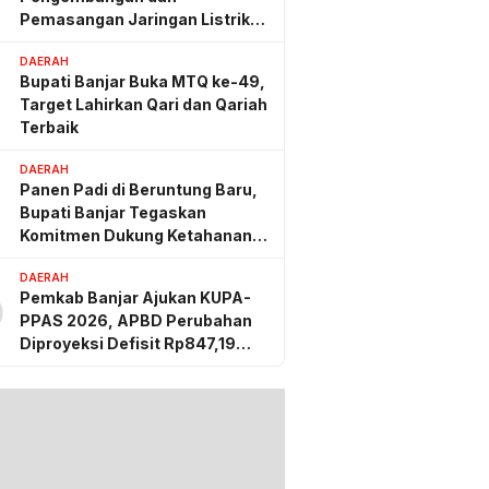
Pemasangan Jaringan Listrik
PLN
DAERAH
Bupati Banjar Buka MTQ ke-49,
Target Lahirkan Qari dan Qariah
Terbaik
DAERAH
Panen Padi di Beruntung Baru,
Bupati Banjar Tegaskan
Komitmen Dukung Ketahanan
Pangan
DAERAH
Pemkab Banjar Ajukan KUPA-
0
PPAS 2026, APBD Perubahan
Diproyeksi Defisit Rp847,19
Miliar