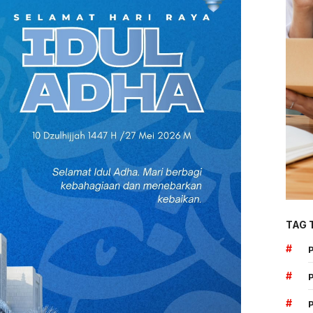
TAG 
#
#
#