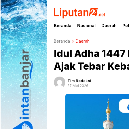
liputan24.net
Beranda
Nasional
Daerah
Pol
Beranda
Daerah
Idul Adha 1447
Ajak Tebar Keb
Tim Redaksi
27 Mei 2026