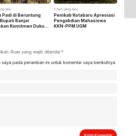
ang lalu
3 hari yang lalu
3 hari yan
 Padi di Beruntung
Pemkab Kotabaru Apresiasi
Pemkab
 Bupati Banjar
Pengabdian Mahasiswa
Rakor 
skan Komitmen Dukung
KKN-PPM UGM
Pemasa
hanan Pangan
Listrik
ikan.
Ruas yang wajib ditandai
*
b saya pada peramban ini untuk komentar saya berikutnya.