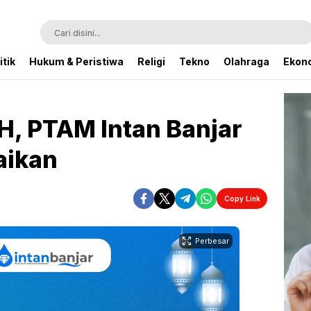
itik
Hukum & Peristiwa
Religi
Tekno
Olahraga
Ekono
 H, PTAM Intan Banjar
aikan
Copy Link
Perbesar