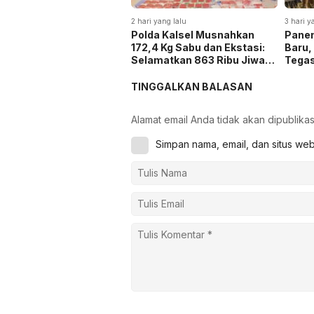
2 hari yang lalu
3 hari y
Polda Kalsel Musnahkan
Panen
172,4 Kg Sabu dan Ekstasi:
Baru,
Selamatkan 863 Ribu Jiwa
Tega
dan Hemat Biaya Rehab Rp.
Keta
4,3 Triliun
TINGGALKAN BALASAN
Alamat email Anda tidak akan dipublikas
Simpan nama, email, dan situs we