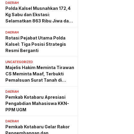
DAERAH
Polda Kalsel Musnahkan 172,4
Kg Sabu dan Ekstasi:
Selamatkan 863 Ribu Jiwa dan
Hemat Biaya Rehab Rp. 4,3
DAERAH
Triliun
Rotasi Pejabat Utama Polda
Kalsel: Tiga Posisi Strategis
Resmi Berganti
UNCATEGORIZED
Majelis Hakim Meminta Tirawan
CS Meminta Maaf, Terbukti
Pemalsuan Surat Tanah di
Lahan PT AGM
DAERAH
Pemkab Kotabaru Apresiasi
Pengabdian Mahasiswa KKN-
PPM UGM
DAERAH
Pemkab Kotabaru Gelar Rakor
Pengembangan dan