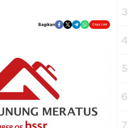
3
Bagikan
Copy Link
4
5
6
7