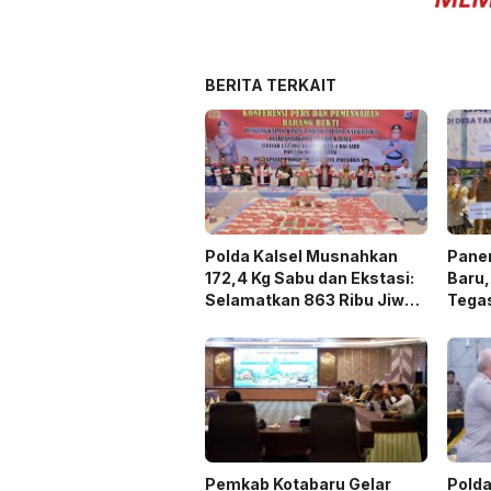
BERITA TERKAIT
Polda Kalsel Musnahkan
Panen
172,4 Kg Sabu dan Ekstasi:
Baru,
Selamatkan 863 Ribu Jiwa
Tega
dan Hemat Biaya Rehab Rp.
Duku
4,3 Triliun
Pemkab Kotabaru Gelar
Polda