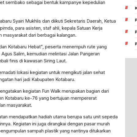
ket sembako sebagai bentuk kampanye kepedulian
#
#
abaru Syairi Mukhlis dan diikuti Sekretaris Daerah, Ketua
mda, para asisten, staf ahli, kepala Satuan Kerja
#
n masyarakat dari berbagai kalangan.
#
dan Kotabaru Hebat”, peserta menempuh rute yang
H. Agus Salim, kemudian melintasi Jalan Pangeran
li finis di kawasan Siring Laut.
madati lokasi kegiatan untuk mengikuti jalan sehat
gatan hari jadi Kabupaten Kotabaru.
 mengatakan kegiatan Fun Walk merupakan bagian dari
ten Kotabaru ke-76 yang bertujuan mempererat
dan masyarakat.
patan mendapatkan hadiah utama berupa satu unit sepeda
innya. Kegiatan ini juga dirangkai dengan pasar murah
pengumpulan sampah plastik yang nantinya ditukarkan