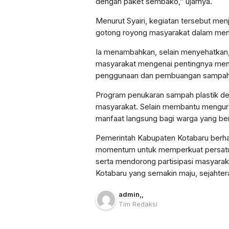
dengan paket sembako,” ujarnya.
Menurut Syairi, kegiatan tersebut men
gotong royong masyarakat dalam men
Ia menambahkan, selain menyehatkan,
masyarakat mengenai pentingnya men
penggunaan dan pembuangan sampah 
Program penukaran sampah plastik d
masyarakat. Selain membantu mengur
manfaat langsung bagi warga yang berp
Pemerintah Kabupaten Kotabaru berhar
momentum untuk memperkuat persatuan
serta mendorong partisipasi masyar
Kotabaru yang semakin maju, sejahtera,
admin
,
,
Tim Redaksi