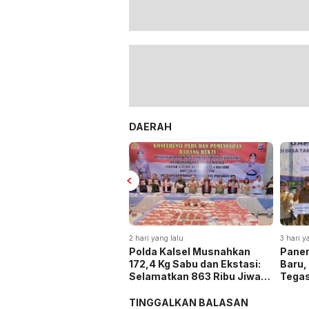
DAERAH
2 hari yang lalu
3 hari y
Polda Kalsel Musnahkan
Panen
172,4 Kg Sabu dan Ekstasi:
Baru,
Selamatkan 863 Ribu Jiwa
Tega
dan Hemat Biaya Rehab Rp.
Keta
4,3 Triliun
TINGGALKAN BALASAN