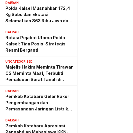
DAERAH
Polda Kalsel Musnahkan 172,4
Kg Sabu dan Ekstasi:
Selamatkan 863 Ribu Jiwa dan
Hemat Biaya Rehab Rp. 4,3
DAERAH
Triliun
Rotasi Pejabat Utama Polda
Kalsel: Tiga Posisi Strategis
Resmi Berganti
UNCATEGORIZED
Majelis Hakim Meminta Tirawan
CS Meminta Maaf, Terbukti
Pemalsuan Surat Tanah di
Lahan PT AGM
DAERAH
Pemkab Kotabaru Gelar Rakor
Pengembangan dan
Pemasangan Jaringan Listrik
PLN
DAERAH
Pemkab Kotabaru Apresiasi
Pengabdian Mahasiswa KKN-