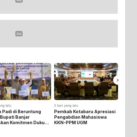
ang lalu
3 hari yang lalu
3 hari yan
 Padi di Beruntung
Pemkab Kotabaru Apresiasi
Pemkab
 Bupati Banjar
Pengabdian Mahasiswa
Rakor 
skan Komitmen Dukung
KKN-PPM UGM
Pemasa
hanan Pangan
Listrik