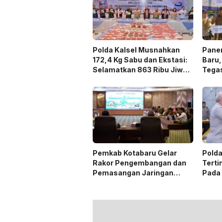
Polda Kalsel Musnahkan
Panen
172,4 Kg Sabu dan Ekstasi:
Baru,
Selamatkan 863 Ribu Jiwa
Tega
dan Hemat Biaya Rehab Rp.
Duku
4,3 Triliun
Pemkab Kotabaru Gelar
Polda
Rakor Pengembangan dan
Terti
Pemasangan Jaringan
Pada
Listrik PLN