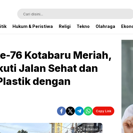
itik
Hukum & Peristiwa
Religi
Tekno
Olahraga
Ekono
e-76 Kotabaru Meriah,
uti Jalan Sehat dan
lastik dengan
Copy Link
Perbesar