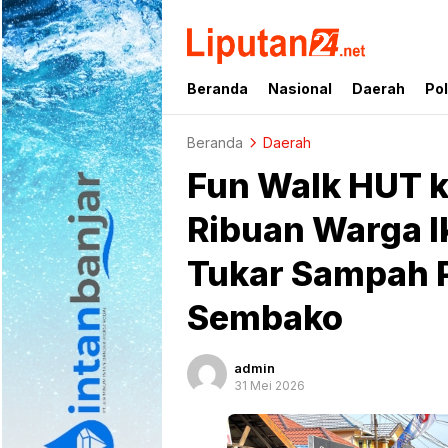
liputan24.net
Beranda
Nasional
Daerah
Pol
Beranda
Daerah
Fun Walk HUT k
Ribuan Warga Ik
Tukar Sampah P
Sembako
admin
31 Mei 2026