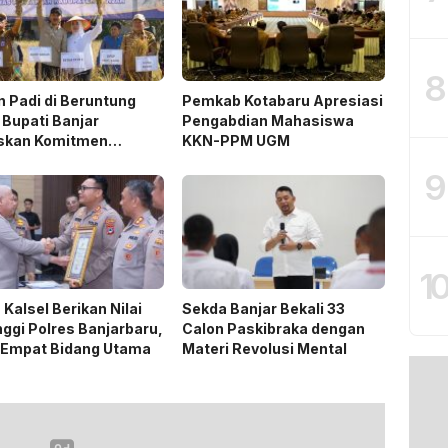
8
 Padi di Beruntung
Pemkab Kotabaru Apresiasi
 Bupati Banjar
Pengabdian Mahasiswa
skan Komitmen
KKN-PPM UGM
ng Ketahanan Pangan
9
1
 Kalsel Berikan Nilai
Sekda Banjar Bekali 33
nggi Polres Banjarbaru,
Calon Paskibraka dengan
 Empat Bidang Utama
Materi Revolusi Mental