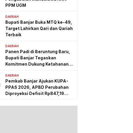
PPM UGM
DAERAH
Bupati Banjar Buka MTQ ke-49,
Target Lahirkan Qari dan Qariah
Terbaik
DAERAH
Panen Padi di Beruntung Baru,
Bupati Banjar Tegaskan
Komitmen Dukung Ketahanan
Pangan
DAERAH
Pemkab Banjar Ajukan KUPA-
0
PPAS 2026, APBD Perubahan
Diproyeksi Defisit Rp847,19
Miliar