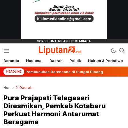
Beranda
Nasional
Daerah
Politik
Hukum & Peristiwa
liputan24.net
asus Pembunuhan Berencana di Sungai Pinang
Terban
HEADLINE
Home
Daerah
Pura Prajapati Telagasari
Diresmikan, Pemkab Kotabaru
Perkuat Harmoni Antarumat
Beragama