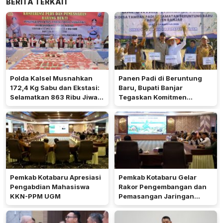
BERITA TERKAIT
Polda Kalsel Musnahkan
Panen Padi di Beruntung
172,4 Kg Sabu dan Ekstasi:
Baru, Bupati Banjar
Selamatkan 863 Ribu Jiwa
Tegaskan Komitmen
dan Hemat Biaya Rehab Rp.
Dukung Ketahanan Pangan
4,3 Triliun
Pemkab Kotabaru Apresiasi
Pemkab Kotabaru Gelar
Pengabdian Mahasiswa
Rakor Pengembangan dan
KKN-PPM UGM
Pemasangan Jaringan
Listrik PLN