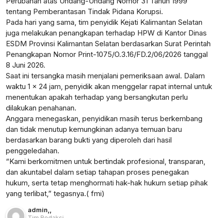
Perubahan atas Undang-Undang Nomor 31 Tahun 1999
tentang Pemberantasan Tindak Pidana Korupsi.
Pada hari yang sama, tim penyidik Kejati Kalimantan Selatan
juga melakukan penangkapan terhadap HPW di Kantor Dinas
ESDM Provinsi Kalimantan Selatan berdasarkan Surat Perintah
Penangkapan Nomor Print-1075/O.3.16/FD.2/06/2026 tanggal
8 Juni 2026.
Saat ini tersangka masih menjalani pemeriksaan awal. Dalam
waktu 1 x 24 jam, penyidik akan menggelar rapat internal untuk
menentukan apakah terhadap yang bersangkutan perlu
dilakukan penahanan.
Anggara menegaskan, penyidikan masih terus berkembang
dan tidak menutup kemungkinan adanya temuan baru
berdasarkan barang bukti yang diperoleh dari hasil
penggeledahan.
“Kami berkomitmen untuk bertindak profesional, transparan,
dan akuntabel dalam setiap tahapan proses penegakan
hukum, serta tetap menghormati hak-hak hukum setiap pihak
yang terlibat,” tegasnya.( fmi)
admin
,
,
Tim Redaksi