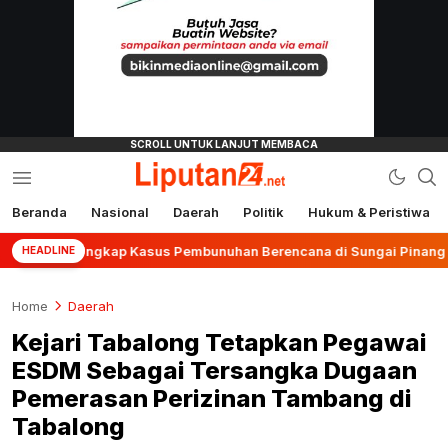
Beranda
Nasional
Daerah
Politik
Hukum & Peristiwa
liputan24.net
jar Ungkap Kasus Pembunuhan Berencana di Sungai Pinang
HEADLINE
Home
Daerah
Kejari Tabalong Tetapkan Pegawai
ESDM Sebagai Tersangka Dugaan
Pemerasan Perizinan Tambang di
Tabalong