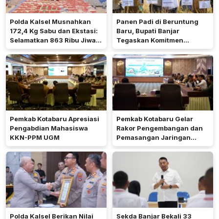
Polda Kalsel Musnahkan
Panen Padi di Beruntung
172,4 Kg Sabu dan Ekstasi:
Baru, Bupati Banjar
Selamatkan 863 Ribu Jiwa
Tegaskan Komitmen
dan Hemat Biaya Rehab Rp.
Dukung Ketahanan Pangan
4,3 Triliun
Pemkab Kotabaru Apresiasi
Pemkab Kotabaru Gelar
Pengabdian Mahasiswa
Rakor Pengembangan dan
KKN-PPM UGM
Pemasangan Jaringan
Listrik PLN
Polda Kalsel Berikan Nilai
Sekda Banjar Bekali 33