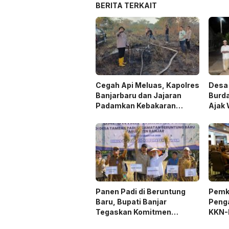
BERITA TERKAIT
Cegah Api Meluas, Kapolres
Desa 
Banjarbaru dan Jajaran
Burda
Padamkan Kebakaran
Ajak 
Lahan
Trad
Panen Padi di Beruntung
Pemk
Baru, Bupati Banjar
Peng
Tegaskan Komitmen
KKN-
Dukung Ketahanan Pangan