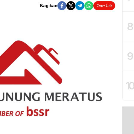
Bagikan
Copy Link
8
9
1