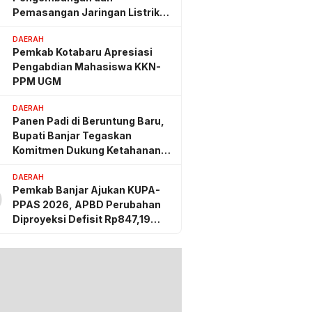
Pemasangan Jaringan Listrik
PLN
DAERAH
Pemkab Kotabaru Apresiasi
Pengabdian Mahasiswa KKN-
PPM UGM
DAERAH
Panen Padi di Beruntung Baru,
Bupati Banjar Tegaskan
Komitmen Dukung Ketahanan
Pangan
DAERAH
Pemkab Banjar Ajukan KUPA-
0
PPAS 2026, APBD Perubahan
Diproyeksi Defisit Rp847,19
Miliar