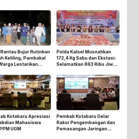
Rantau Bujur Rutinkan
Polda Kalsel Musnahkan
h Keliling, Pambakal
172,4 Kg Sabu dan Ekstasi:
Warga Lestarikan
Selamatkan 863 Ribu Jiwa
isi Keagamaan
dan Hemat Biaya Rehab Rp.
4,3 Triliun
ab Kotabaru Apresiasi
Pemkab Kotabaru Gelar
abdian Mahasiswa
Rakor Pengembangan dan
PPM UGM
Pemasangan Jaringan
Listrik PLN