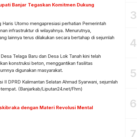
Bupati Banjar Tegaskan Komitmen Dukung
3
g Haris Utomo mengapresiasi perhatian Pemerintah
n infrastruktur di wilayahnya. Menurutnya,
ng lainnya terus dilakukan secara bertahap di sejumlah
4
esa Telaga Baru dan Desa Lok Tanah kini telah
n konstruksi beton, menggantikan fasilitas
5
umnya digunakan masyarakat.
isi II DPRD Kalimantan Selatan Ahmad Syarwani, sejumlah
etempat. (Banjarkab/Liputan24.net/Fhm)
6
askibraka dengan Materi Revolusi Mental
7