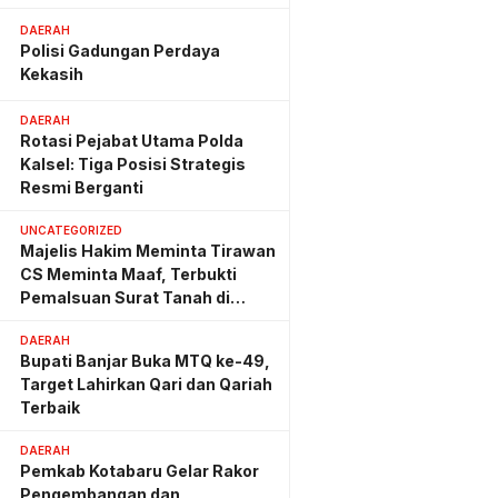
Hemat Biaya Rehab Rp. 4,3
Triliun
DAERAH
Polisi Gadungan Perdaya
Kekasih
DAERAH
Rotasi Pejabat Utama Polda
Kalsel: Tiga Posisi Strategis
Resmi Berganti
UNCATEGORIZED
Majelis Hakim Meminta Tirawan
CS Meminta Maaf, Terbukti
Pemalsuan Surat Tanah di
Lahan PT AGM
DAERAH
Bupati Banjar Buka MTQ ke-49,
Target Lahirkan Qari dan Qariah
Terbaik
DAERAH
Pemkab Kotabaru Gelar Rakor
Pengembangan dan