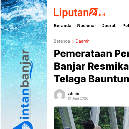
liputan24.net
Beranda
Nasional
Daerah
Pol
Beranda
Daerah
Pemerataan P
Banjar Resmikan
Telaga Bauntu
admin
10 Juni 2026