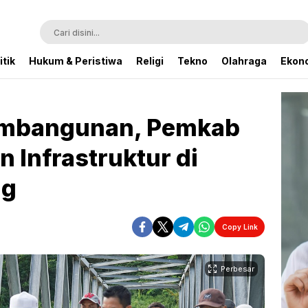
itik
Hukum & Peristiwa
Religi
Tekno
Olahraga
Ekono
embangunan, Pemkab
 Infrastruktur di
ng
Copy Link
Perbesar