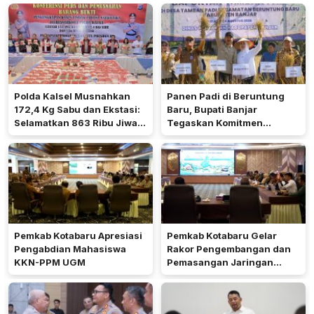
Polda Kalsel Musnahkan
Panen Padi di Beruntung
172,4 Kg Sabu dan Ekstasi:
Baru, Bupati Banjar
Selamatkan 863 Ribu Jiwa
Tegaskan Komitmen
dan Hemat Biaya Rehab Rp.
Dukung Ketahanan Pangan
4,3 Triliun
Pemkab Kotabaru Apresiasi
Pemkab Kotabaru Gelar
Pengabdian Mahasiswa
Rakor Pengembangan dan
KKN-PPM UGM
Pemasangan Jaringan
Listrik PLN