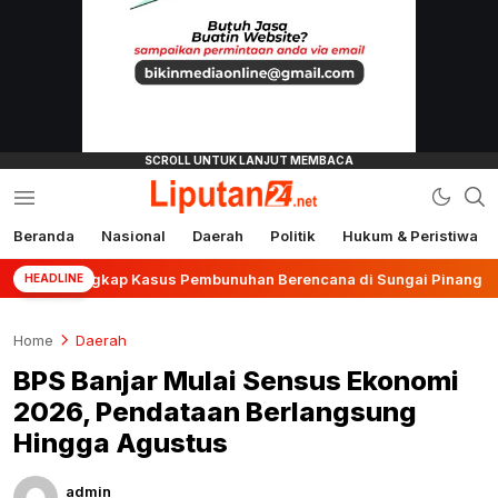
Beranda
Nasional
Daerah
Politik
Hukum & Peristiwa
liputan24.net
r Ungkap Kasus Pembunuhan Berencana di Sungai Pinang
HEADLINE
Home
Daerah
BPS Banjar Mulai Sensus Ekonomi
2026, Pendataan Berlangsung
Hingga Agustus
admin