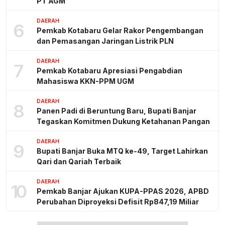
PT AGM
DAERAH
6
Pemkab Kotabaru Gelar Rakor Pengembangan
dan Pemasangan Jaringan Listrik PLN
DAERAH
7
Pemkab Kotabaru Apresiasi Pengabdian
Mahasiswa KKN-PPM UGM
DAERAH
8
Panen Padi di Beruntung Baru, Bupati Banjar
Tegaskan Komitmen Dukung Ketahanan Pangan
DAERAH
9
Bupati Banjar Buka MTQ ke-49, Target Lahirkan
Qari dan Qariah Terbaik
DAERAH
10
Pemkab Banjar Ajukan KUPA-PPAS 2026, APBD
Perubahan Diproyeksi Defisit Rp847,19 Miliar