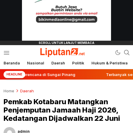
Beranda
Nasional
Daerah
Politik
Hukum & Peristiwa
liputan24.net
erencana di Sungai Pinang
Terbanyak se-Kalsel, Po
HEADLINE
Home
Daerah
Pemkab Kotabaru Matangkan
Penjemputan Jamaah Haji 2026,
Kedatangan Dijadwalkan 22 Juni
admin