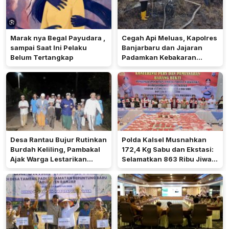
Marak nya Begal Payudara ,
Cegah Api Meluas, Kapolres
sampai Saat Ini Pelaku
Banjarbaru dan Jajaran
Belum Tertangkap
Padamkan Kebakaran
Lahan
Desa Rantau Bujur Rutinkan
Polda Kalsel Musnahkan
Burdah Keliling, Pambakal
172,4 Kg Sabu dan Ekstasi:
Ajak Warga Lestarikan
Selamatkan 863 Ribu Jiwa
Tradisi Keagamaan
dan Hemat Biaya Rehab Rp.
4,3 Triliun