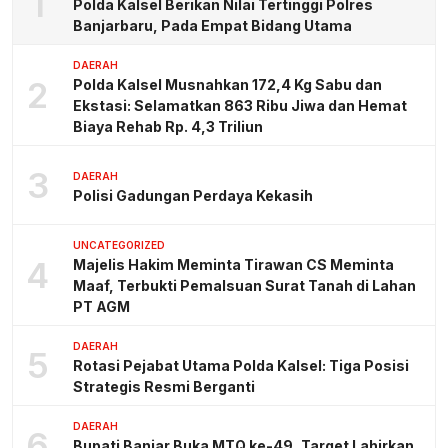
1
Polda Kalsel Berikan Nilai Tertinggi Polres
Banjarbaru, Pada Empat Bidang Utama
DAERAH
2
Polda Kalsel Musnahkan 172,4 Kg Sabu dan
Ekstasi: Selamatkan 863 Ribu Jiwa dan Hemat
Biaya Rehab Rp. 4,3 Triliun
3
DAERAH
Polisi Gadungan Perdaya Kekasih
UNCATEGORIZED
4
Majelis Hakim Meminta Tirawan CS Meminta
Maaf, Terbukti Pemalsuan Surat Tanah di Lahan
PT AGM
DAERAH
5
Rotasi Pejabat Utama Polda Kalsel: Tiga Posisi
Strategis Resmi Berganti
DAERAH
6
Bupati Banjar Buka MTQ ke-49, Target Lahirkan