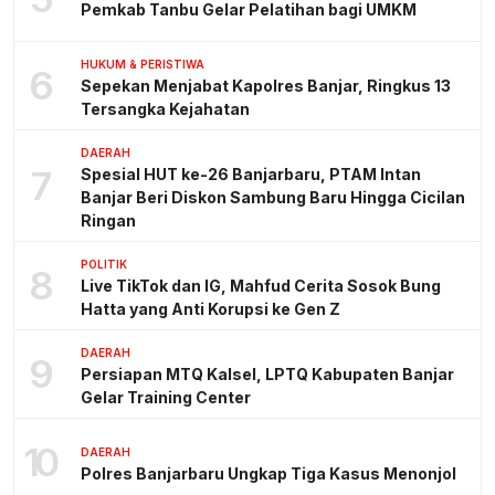
Pemkab Tanbu Gelar Pelatihan bagi UMKM
HUKUM & PERISTIWA
6
Sepekan Menjabat Kapolres Banjar, Ringkus 13
Tersangka Kejahatan
DAERAH
7
Spesial HUT ke-26 Banjarbaru, PTAM Intan
Banjar Beri Diskon Sambung Baru Hingga Cicilan
Ringan
POLITIK
8
Live TikTok dan IG, Mahfud Cerita Sosok Bung
Hatta yang Anti Korupsi ke Gen Z
DAERAH
9
Persiapan MTQ Kalsel, LPTQ Kabupaten Banjar
Gelar Training Center
10
DAERAH
Polres Banjarbaru Ungkap Tiga Kasus Menonjol