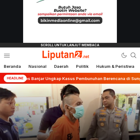
Beranda
Nasional
Daerah
Politik
Hukum & Peristiwa
liputan24.net
Polres Banjar Ungkap Kasus Pembunuhan Berencana di Sungai 
HEADLINE