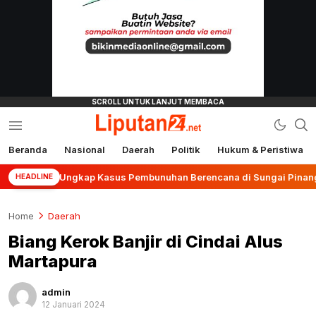
Beranda
Nasional
Daerah
Politik
Hukum & Peristiwa
liputan24.net
njar Ungkap Kasus Pembunuhan Berencana di Sungai Pinang
HEADLINE
Home
Daerah
Biang Kerok Banjir di Cindai Alus
Martapura
admin
12 Januari 2024