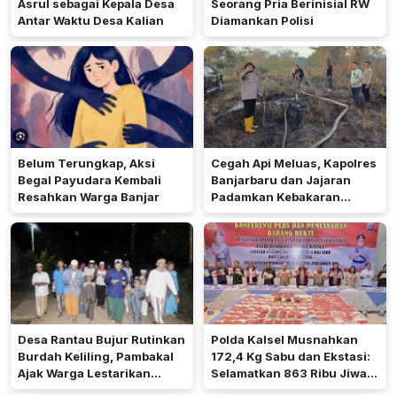
Asrul sebagai Kepala Desa
Seorang Pria Berinisial RW
Antar Waktu Desa Kalian
Diamankan Polisi
Belum Terungkap, Aksi
Cegah Api Meluas, Kapolres
Begal Payudara Kembali
Banjarbaru dan Jajaran
Resahkan Warga Banjar
Padamkan Kebakaran
Lahan
Desa Rantau Bujur Rutinkan
Polda Kalsel Musnahkan
Burdah Keliling, Pambakal
172,4 Kg Sabu dan Ekstasi:
Ajak Warga Lestarikan
Selamatkan 863 Ribu Jiwa
Tradisi Keagamaan
dan Hemat Biaya Rehab Rp.