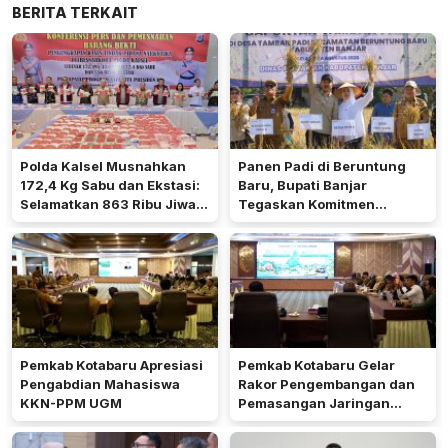
BERITA TERKAIT
Polda Kalsel Musnahkan
Panen Padi di Beruntung
172,4 Kg Sabu dan Ekstasi:
Baru, Bupati Banjar
Selamatkan 863 Ribu Jiwa
Tegaskan Komitmen
dan Hemat Biaya Rehab Rp.
Dukung Ketahanan Pangan
4,3 Triliun
Pemkab Kotabaru Apresiasi
Pemkab Kotabaru Gelar
Pengabdian Mahasiswa
Rakor Pengembangan dan
KKN-PPM UGM
Pemasangan Jaringan
Listrik PLN