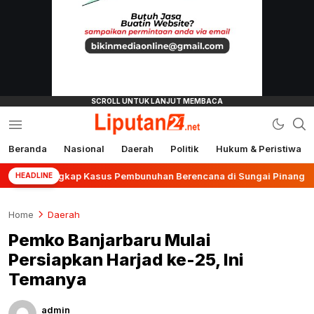
Beranda
Nasional
Daerah
Politik
Hukum & Peristiwa
liputan24.net
ar Ungkap Kasus Pembunuhan Berencana di Sungai Pinang
HEADLINE
Home
Daerah
Pemko Banjarbaru Mulai
Persiapkan Harjad ke-25, Ini
Temanya
admin