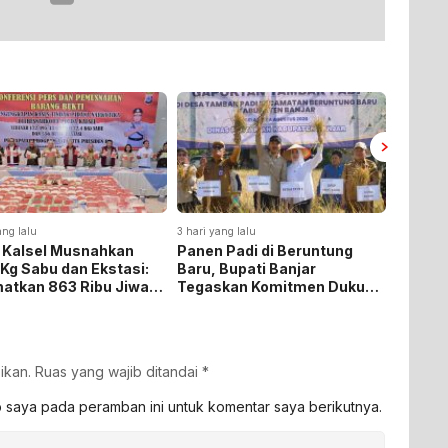
ang lalu
3 hari yang lalu
3 hari yan
 Kalsel Musnahkan
Panen Padi di Beruntung
Pemkab
 Kg Sabu dan Ekstasi:
Baru, Bupati Banjar
Pengab
atkan 863 Ribu Jiwa
Tegaskan Komitmen Dukung
KKN-P
emat Biaya Rehab Rp.
Ketahanan Pangan
iliun
ikan.
Ruas yang wajib ditandai
*
b saya pada peramban ini untuk komentar saya berikutnya.