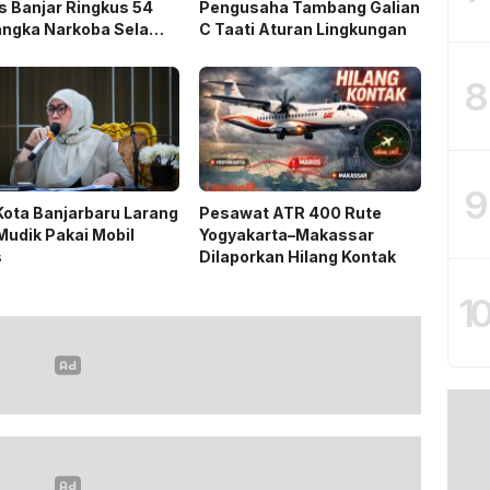
s Banjar Ringkus 54
Pengusaha Tambang Galian
angka Narkoba Selama
C Taati Aturan Lingkungan
si Antik 2026
8
9
Kota Banjarbaru Larang
Pesawat ATR 400 Rute
udik Pakai Mobil
Yogyakarta–Makassar
s
Dilaporkan Hilang Kontak
1