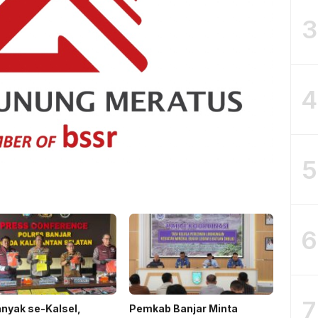
3
4
5
6
7
nyak se-Kalsel,
Pemkab Banjar Minta