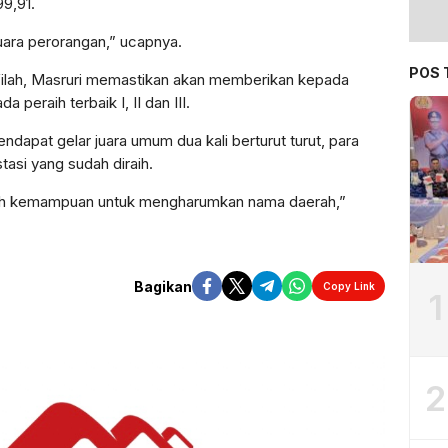
99,91.
uara perorangan,” ucapnya.
POS 
afilah, Masruri memastikan akan memberikan kepada
peraih terbaik I, II dan III.
apat gelar juara umum dua kali berturut turut, para
tasi yang sudah diraih.
asah kemampuan untuk mengharumkan nama daerah,”
Bagikan
Copy Link
1
2