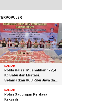
TERPOPULER
DAERAH
Polda Kalsel Musnahkan 172,4
Kg Sabu dan Ekstasi:
Selamatkan 863 Ribu Jiwa dan
Hemat Biaya Rehab Rp. 4,3
Triliun
DAERAH
Polisi Gadungan Perdaya
Kekasih