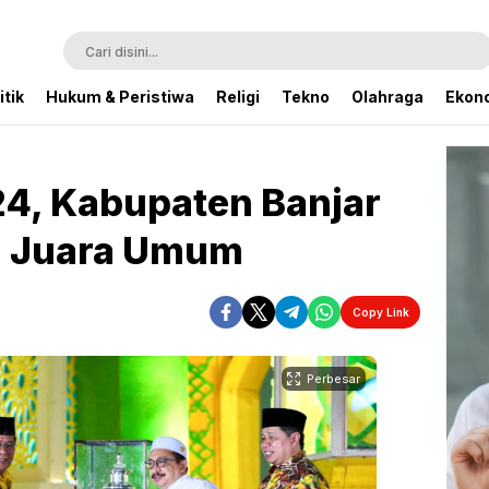
itik
Hukum & Peristiwa
Religi
Tekno
Olahraga
Ekono
4, Kabupaten Banjar
h Juara Umum
Copy Link
Perbesar