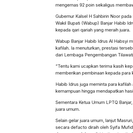
mengemas 92 poin sekaligus membawa
Gubernur Kalsel H Sahbirin Noor pada
Wakil Bupati (Wabup) Banjar Habib Idr
kepada qari qariah yang meraih juara.
Wabup Banjar Habib Idrus Al Habsyi m
kafilah. Ia menuturkan, prestasi terseb
dari Lembaga Pengembangan Tilawatil
“Tentu kami ucapkan terima kasih kepa
memberikan pembinaan kepada para kaf
Habib Idrus juga meminta para kafilah
kemampuan hingga mendapatkan hasil 
Sementara Ketua Umum LPTQ Banjar, 
juara umum.
Selain gelar juara umum, lanjut Masrur
secara defacto diraih oleh Syifa Mufid