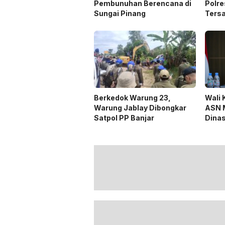
Pembunuhan Berencana di
Polre
Sungai Pinang
Ters
Opera
Berkedok Warung 23,
Wali 
Warung Jablay Dibongkar
ASN M
Satpol PP Banjar
Dina