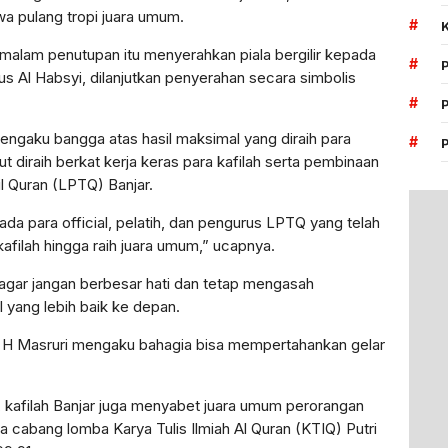
 pulang tropi juara umum.
#
 malam penutupan itu menyerahkan piala bergilir kepada
#
us Al Habsyi, dilanjutkan penyerahan secara simbolis
#
engaku bangga atas hasil maksimal yang diraih para
#
ut diraih berkat kerja keras para kafilah serta pembinaan
 Quran (LPTQ) Banjar.
da para official, pelatih, dan pengurus LPTQ yang telah
ilah hingga raih juara umum,” ucapnya.
 agar jangan berbesar hati dan tetap mengasah
yang lebih baik ke depan.
H Masruri mengaku bahagia bisa mempertahankan gelar
i, kafilah Banjar juga menyabet juara umum perorangan
a cabang lomba Karya Tulis Ilmiah Al Quran (KTIQ) Putri