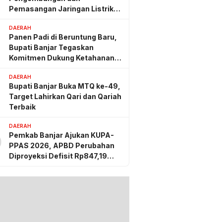
Pemasangan Jaringan Listrik
PLN
DAERAH
Panen Padi di Beruntung Baru,
Bupati Banjar Tegaskan
Komitmen Dukung Ketahanan
Pangan
DAERAH
Bupati Banjar Buka MTQ ke-49,
Target Lahirkan Qari dan Qariah
Terbaik
DAERAH
Pemkab Banjar Ajukan KUPA-
0
PPAS 2026, APBD Perubahan
Diproyeksi Defisit Rp847,19
Miliar