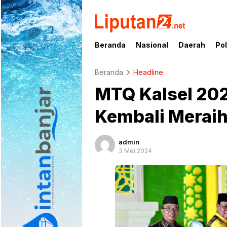
liputan24.net
Beranda
Nasional
Daerah
Pol
Beranda
Headline
MTQ Kalsel 202
Kembali Merai
admin
3 Mei 2024