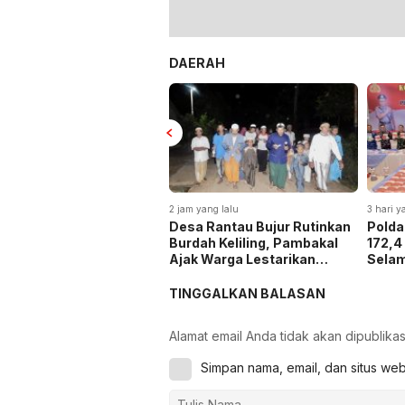
DAERAH
2 jam yang lalu
3 hari y
Desa Rantau Bujur Rutinkan
Polda
Burdah Keliling, Pambakal
172,4
Ajak Warga Lestarikan
Selam
Tradisi Keagamaan
dan H
4,3 Tr
TINGGALKAN BALASAN
Alamat email Anda tidak akan dipublikas
Simpan nama, email, dan situs we