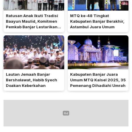
Ratusan Anak Ikuti Tradisi
MTQ ke-48 Tingkat
Baayun Maulid, Komitmen
Kabupaten Banjar Berakhir,
Pemkab Banjar Lestarikan
Astambul Juara Umum
Budaya Islami
Lautan Jemaah Banjar
Kabupaten Banjar Juara
Bersholawat, Habib Syech
Umum MTQ Kalsel 2025, 35
Doakan Keberkahan
Pemenang Dihadiahi Umrah