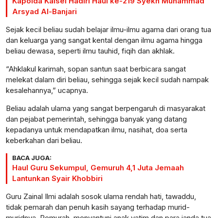
Kapolda Kalsel Hadiri Haul ke-219 Syekh Muhammad
Arsyad Al-Banjari
Sejak kecil beliau sudah belajar ilmu-ilmu agama dari orang tua
dan keluarga yang sangat kental dengan ilmu agama hingga
beliau dewasa, seperti ilmu tauhid, fiqih dan akhlak.
“Ahklakul karimah, sopan santun saat berbicara sangat
melekat dalam diri beliau, sehingga sejak kecil sudah nampak
kesalehannya,” ucapnya.
Beliau adalah ulama yang sangat berpengaruh di masyarakat
dan pejabat pemerintah, sehingga banyak yang datang
kepadanya untuk mendapatkan ilmu, nasihat, doa serta
keberkahan dari beliau.
BACA JUGA:
Haul Guru Sekumpul, Gemuruh 4,1 Juta Jemaah
Lantunkan Syair Khobbiri
Guru Zainal Ilmi adalah sosok ulama rendah hati, tawaddu,
tidak pemarah dan penuh kasih sayang terhadap murid-
muridnya. Pemurah, menyantuni anak yatim dan para janda tua