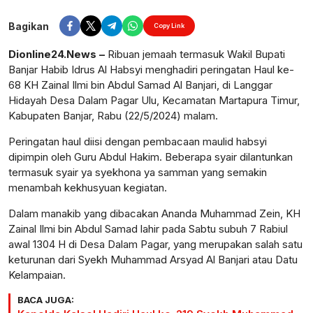
Perbesar
Bagikan
Copy Link
Dionline24.News –
Ribuan jemaah termasuk Wakil Bupati
Banjar Habib Idrus Al Habsyi menghadiri peringatan Haul ke-
68 KH Zainal Ilmi bin Abdul Samad Al Banjari, di Langgar
Hidayah Desa Dalam Pagar Ulu, Kecamatan Martapura Timur,
Kabupaten Banjar, Rabu (22/5/2024) malam.
Peringatan haul diisi dengan pembacaan maulid habsyi
dipimpin oleh Guru Abdul Hakim. Beberapa syair dilantunkan
termasuk syair ya syekhona ya samman yang semakin
menambah kekhusyuan kegiatan.
Dalam manakib yang dibacakan Ananda Muhammad Zein, KH
Zainal Ilmi bin Abdul Samad lahir pada Sabtu subuh 7 Rabiul
awal 1304 H di Desa Dalam Pagar, yang merupakan salah satu
keturunan dari Syekh Muhammad Arsyad Al Banjari atau Datu
Kelampaian.
BACA JUGA: