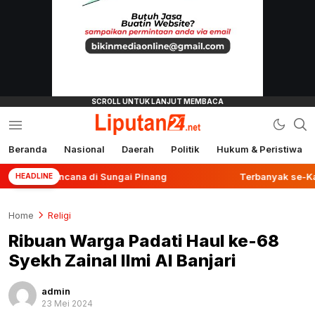
Beranda
Nasional
Daerah
Politik
Hukum & Peristiwa
liputan24.net
Berencana di Sungai Pinang
Terbanyak se-Kalsel, Po
HEADLINE
Home
Religi
Ribuan Warga Padati Haul ke-68
Syekh Zainal Ilmi Al Banjari
admin
23 Mei 2024