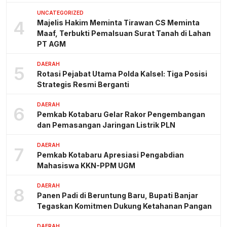
UNCATEGORIZED
4
Majelis Hakim Meminta Tirawan CS Meminta
Maaf, Terbukti Pemalsuan Surat Tanah di Lahan
PT AGM
DAERAH
5
Rotasi Pejabat Utama Polda Kalsel: Tiga Posisi
Strategis Resmi Berganti
DAERAH
6
Pemkab Kotabaru Gelar Rakor Pengembangan
dan Pemasangan Jaringan Listrik PLN
DAERAH
7
Pemkab Kotabaru Apresiasi Pengabdian
Mahasiswa KKN-PPM UGM
DAERAH
8
Panen Padi di Beruntung Baru, Bupati Banjar
Tegaskan Komitmen Dukung Ketahanan Pangan
DAERAH