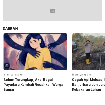
DAERAH
15 jam yang lalu
1 hari yang lalu
Cegah Api Meluas, Kapolres
Desa Rantau Bujur
Banjarbaru dan Jajaran Padamkan
Keliling, Pambakal
Kebakaran Lahan
Lestarikan Tradis