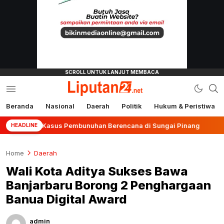
Beranda
Nasional
Daerah
Politik
Hukum & Peristiwa
liputan24.net
ap Kasus Pembunuhan Berencana di Sungai Pinang
Te
HEADLINE
Home
Daerah
Wali Kota Aditya Sukses Bawa
Banjarbaru Borong 2 Penghargaan
Banua Digital Award
admin