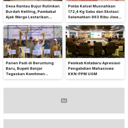
Desa Rantau Bujur Rutinkan
Polda Kalsel Musnahkan
Burdah Keliling, Pambakal
172,4 Kg Sabu dan Ekstasi:
Ajak Warga Lestarikan
Selamatkan 863 Ribu Jiwa
Tradisi Keagamaan
dan Hemat Biaya Rehab Rp.
4,3 Triliun
Panen Padi di Beruntung
Pemkab Kotabaru Apresiasi
Baru, Bupati Banjar
Pengabdian Mahasiswa
Tegaskan Komitmen
KKN-PPM UGM
Dukung Ketahanan Pangan