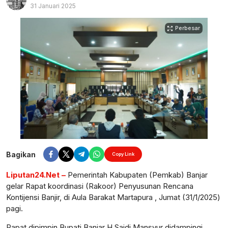
31 Januari 2025
Perbesar
Bagikan
Copy Link
Liputan24.Net –
Pemerintah Kabupaten (Pemkab) Banjar
gelar Rapat koordinasi (Rakoor) Penyusunan Rencana
Kontijensi Banjir, di Aula Barakat Martapura , Jumat (31/1/2025)
pagi.
Rapat dipimpin Bupati Banjar H Saidi Mansyur didampingi