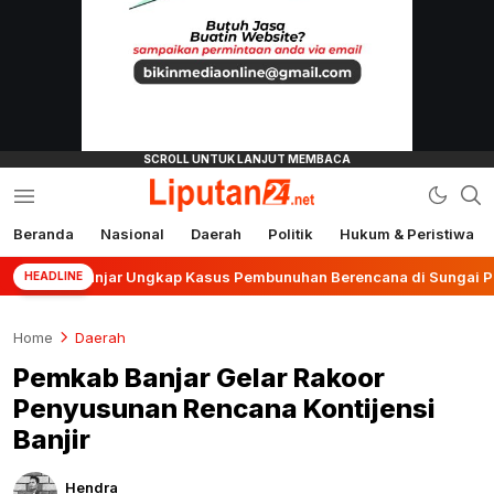
Beranda
Nasional
Daerah
Politik
Hukum & Peristiwa
liputan24.net
es Banjar Ungkap Kasus Pembunuhan Berencana di Sungai Pinang
HEADLINE
Home
Daerah
Pemkab Banjar Gelar Rakoor
Penyusunan Rencana Kontijensi
Banjir
Hendra