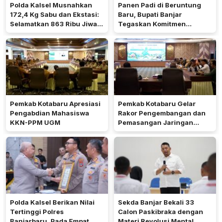
Polda Kalsel Musnahkan
Panen Padi di Beruntung
172,4 Kg Sabu dan Ekstasi:
Baru, Bupati Banjar
Selamatkan 863 Ribu Jiwa
Tegaskan Komitmen
dan Hemat Biaya Rehab Rp.
Dukung Ketahanan Pangan
4,3 Triliun
Pemkab Kotabaru Apresiasi
Pemkab Kotabaru Gelar
Pengabdian Mahasiswa
Rakor Pengembangan dan
KKN-PPM UGM
Pemasangan Jaringan
Listrik PLN
Polda Kalsel Berikan Nilai
Sekda Banjar Bekali 33
Tertinggi Polres
Calon Paskibraka dengan
Banjarbaru, Pada Empat
Materi Revolusi Mental