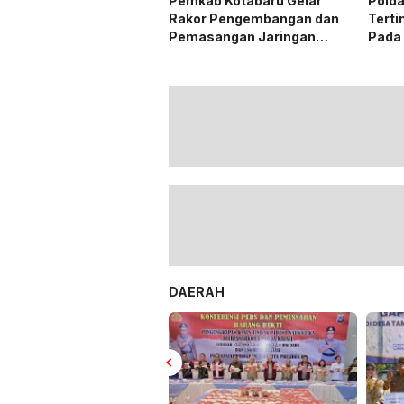
Pemkab Kotabaru Gelar
Polda
Rakor Pengembangan dan
Terti
Pemasangan Jaringan
Pada
Listrik PLN
DAERAH