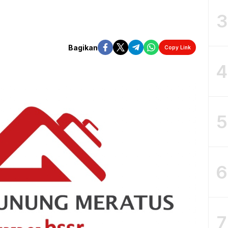
3
Bagikan
Copy Link
4
5
6
7