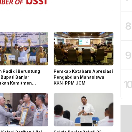
8
9
 Padi di Beruntung
Pemkab Kotabaru Apresiasi
 Bupati Banjar
Pengabdian Mahasiswa
1
skan Komitmen
KKN-PPM UGM
ng Ketahanan Pangan