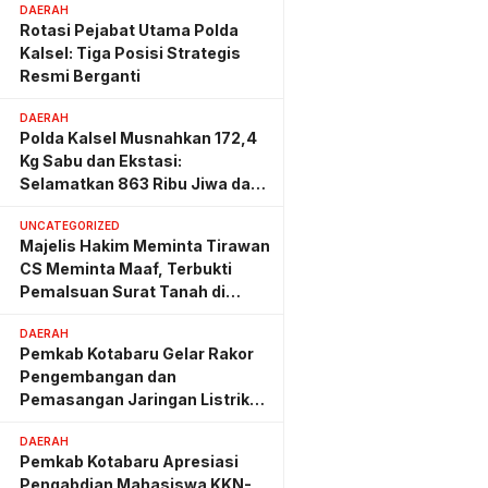
DAERAH
Rotasi Pejabat Utama Polda
Kalsel: Tiga Posisi Strategis
Resmi Berganti
DAERAH
Polda Kalsel Musnahkan 172,4
Kg Sabu dan Ekstasi:
Selamatkan 863 Ribu Jiwa dan
Hemat Biaya Rehab Rp. 4,3
UNCATEGORIZED
Triliun
Majelis Hakim Meminta Tirawan
CS Meminta Maaf, Terbukti
Pemalsuan Surat Tanah di
Lahan PT AGM
DAERAH
Pemkab Kotabaru Gelar Rakor
Pengembangan dan
Pemasangan Jaringan Listrik
PLN
DAERAH
Pemkab Kotabaru Apresiasi
Pengabdian Mahasiswa KKN-