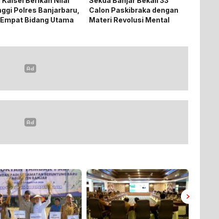
 Kalsel Berikan Nilai
Sekda Banjar Bekali 33
nggi Polres Banjarbaru,
Calon Paskibraka dengan
 Empat Bidang Utama
Materi Revolusi Mental