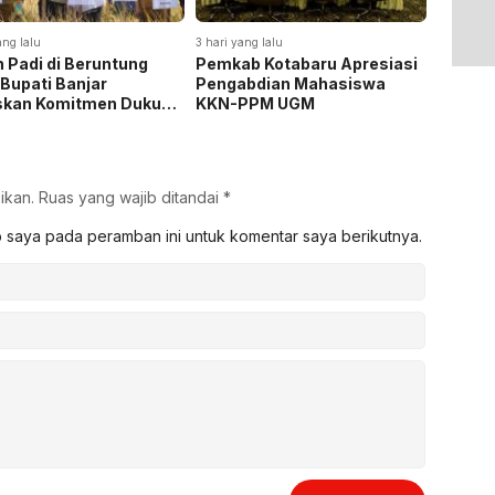
ang lalu
3 hari yang lalu
3 hari yan
 Padi di Beruntung
Pemkab Kotabaru Apresiasi
Pemkab
 Bupati Banjar
Pengabdian Mahasiswa
Rakor 
skan Komitmen Dukung
KKN-PPM UGM
Pemasa
hanan Pangan
Listrik
ikan.
Ruas yang wajib ditandai
*
b saya pada peramban ini untuk komentar saya berikutnya.