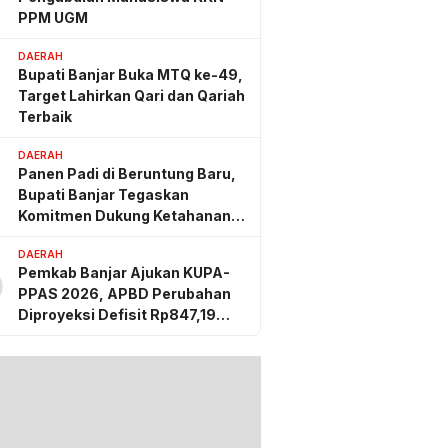
PPM UGM
DAERAH
Bupati Banjar Buka MTQ ke-49,
Target Lahirkan Qari dan Qariah
Terbaik
DAERAH
Panen Padi di Beruntung Baru,
Bupati Banjar Tegaskan
Komitmen Dukung Ketahanan
Pangan
DAERAH
Pemkab Banjar Ajukan KUPA-
0
PPAS 2026, APBD Perubahan
Diproyeksi Defisit Rp847,19
Miliar