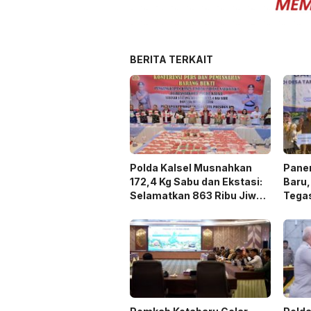
BERITA TERKAIT
Polda Kalsel Musnahkan
Panen
172,4 Kg Sabu dan Ekstasi:
Baru,
Selamatkan 863 Ribu Jiwa
Tega
dan Hemat Biaya Rehab Rp.
Duku
4,3 Triliun