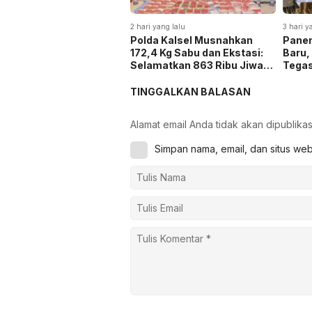
2 hari yang lalu
3 hari y
Polda Kalsel Musnahkan
Panen
172,4 Kg Sabu dan Ekstasi:
Baru,
Selamatkan 863 Ribu Jiwa
Tega
dan Hemat Biaya Rehab Rp.
Keta
4,3 Triliun
TINGGALKAN BALASAN
Alamat email Anda tidak akan dipublikas
Simpan nama, email, dan situs we