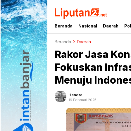
liputan24.net
Beranda
Nasional
Daerah
Pol
Beranda
Daerah
Rakor Jasa Kon
Fokuskan Infra
Menuju Indone
Hendra
19 Februari 2025