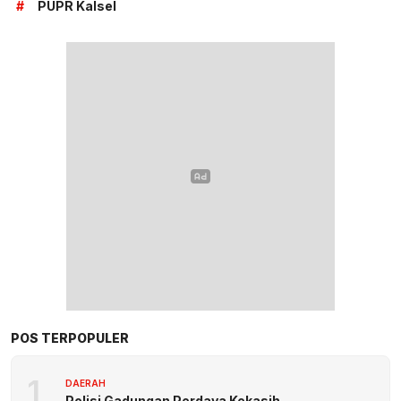
#
PUPR Kalsel
POS TERPOPULER
1
DAERAH
Polisi Gadungan Perdaya Kekasih