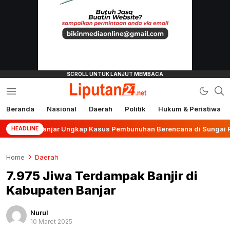
Beranda
Nasional
Daerah
Politik
Hukum & Peristiwa
liputan24.net
es Banjar Ungkap Kasus Pembunuhan Berencana di Sungai Pinang
HEADLINE
Home
Daerah
7.975 Jiwa Terdampak Banjir di
Kabupaten Banjar
Nurul
10 Maret 2025