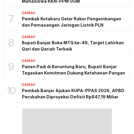
Mahasiswa KKN-PPM UGM
DAERAH
7
Pemkab Kotabaru Gelar Rakor Pengembangan
dan Pemasangan Jaringan Listrik PLN
DAERAH
8
Bupati Banjar Buka MTQ ke-49, Target Lahirkan
Qari dan Qariah Terbaik
DAERAH
9
Panen Padi di Beruntung Baru, Bupati Banjar
Tegaskan Komitmen Dukung Ketahanan Pangan
DAERAH
10
Pemkab Banjar Ajukan KUPA-PPAS 2026, APBD
Perubahan Diproyeksi Defisit Rp847,19 Miliar