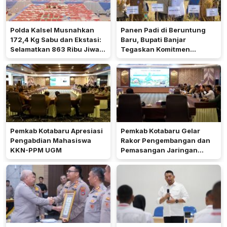
Polda Kalsel Musnahkan
Panen Padi di Beruntung
172,4 Kg Sabu dan Ekstasi:
Baru, Bupati Banjar
Selamatkan 863 Ribu Jiwa
Tegaskan Komitmen
dan Hemat Biaya Rehab Rp.
Dukung Ketahanan Pangan
4,3 Triliun
Pemkab Kotabaru Apresiasi
Pemkab Kotabaru Gelar
Pengabdian Mahasiswa
Rakor Pengembangan dan
KKN-PPM UGM
Pemasangan Jaringan
Listrik PLN