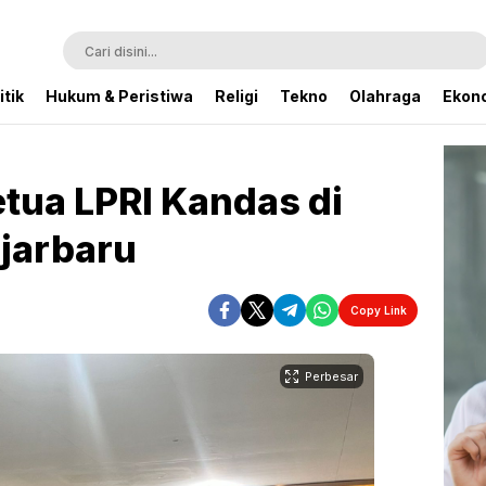
itik
Hukum & Peristiwa
Religi
Tekno
Olahraga
Ekono
etua LPRI Kandas di
jarbaru
Copy Link
Perbesar