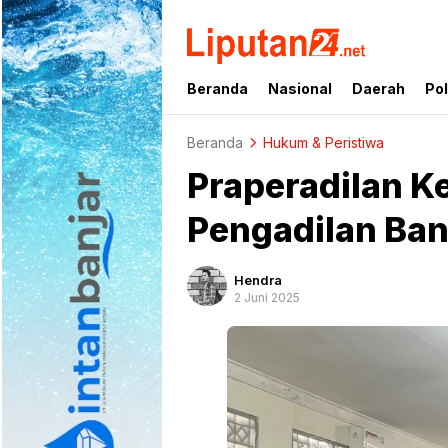
liputan24.net
Beranda
Nasional
Daerah
Pol
Beranda
Hukum & Peristiwa
Praperadilan K
Pengadilan Ban
Hendra
2 Juni 2025