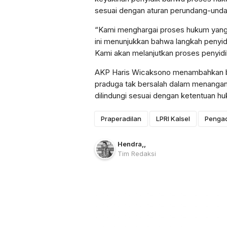
sesuai dengan aturan perundang-und
“Kami menghargai proses hukum yang t
ini menunjukkan bahwa langkah penyid
Kami akan melanjutkan proses penyidik
AKP Haris Wicaksono menambahkan b
praduga tak bersalah dalam menangani
dilindungi sesuai dengan ketentuan h
Praperadilan
LPRI Kalsel
Pengad
Hendra
,
,
Tim Redaksi