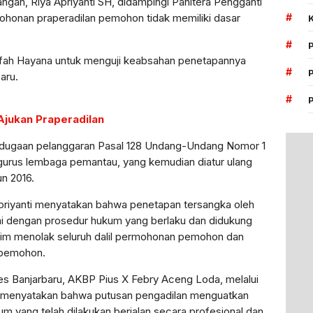
gan, Riya Apriyanti SH, didampingi Panitera Pengganti
#
honan praperadilan pemohon tidak memiliki dasar
#
arifah Hayana untuk menguji keabsahan penetapannya
#
aru.
#
Ajukan Praperadilan
t dugaan pelanggaran Pasal 128 Undang-Undang Nomor 1
gurus lembaga pemantau, yang kemudian diatur ulang
n 2016.
priyanti menyatakan bahwa penetapan tersangka oleh
uai dengan prosedur hukum yang berlaku dan didukung
hakim menolak seluruh dalil permohonan pemohon dan
 pemohon.
es Banjarbaru, AKBP Pius X Febry Aceng Loda, melalui
 menyatakan bahwa putusan pengadilan menguatkan
m yang telah dilakukan berjalan secara profesional dan