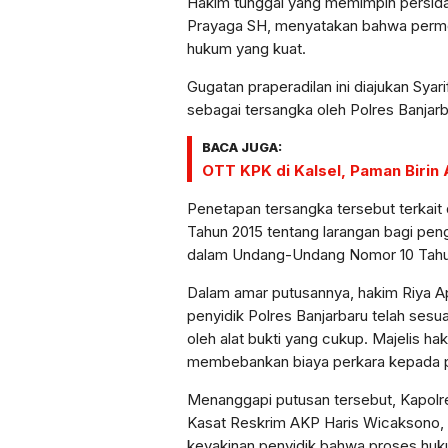
Hakim tunggal yang memimpin persidan
Prayaga SH, menyatakan bahwa permo
hukum yang kuat.
Gugatan praperadilan ini diajukan Sy
sebagai tersangka oleh Polres Banjarb
BACA JUGA:
OTT KPK di Kalsel, Paman Birin 
Penetapan tersangka tersebut terkai
Tahun 2015 tentang larangan bagi pen
dalam Undang-Undang Nomor 10 Tahu
Dalam amar putusannya, hakim Riya A
penyidik Polres Banjarbaru telah ses
oleh alat bukti yang cukup. Majelis 
membebankan biaya perkara kepada
Menanggapi putusan tersebut, Kapolr
Kasat Reskrim AKP Haris Wicaksono,
keyakinan penyidik bahwa proses huku