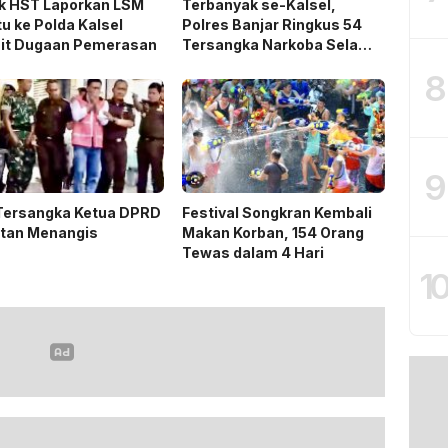
k HST Laporkan LSM
Terbanyak se-Kalsel,
u ke Polda Kalsel
Polres Banjar Ringkus 54
ait Dugaan Pemerasan
Tersangka Narkoba Selama
Operasi Antik 2026
8
9
 Tersangka Ketua DPRD
Festival Songkran Kembali
tan Menangis
Makan Korban, 154 Orang
Tewas dalam 4 Hari
1