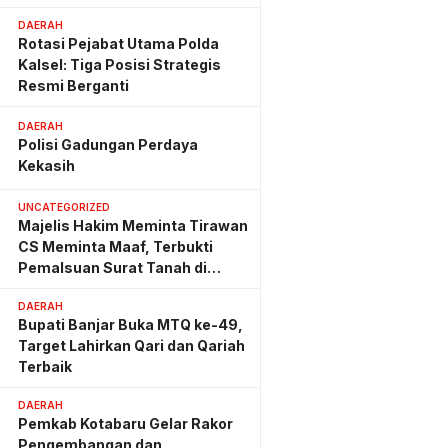
Hemat Biaya Rehab Rp. 4,3
DAERAH
Triliun
Rotasi Pejabat Utama Polda
Kalsel: Tiga Posisi Strategis
Resmi Berganti
DAERAH
Polisi Gadungan Perdaya
Kekasih
UNCATEGORIZED
Majelis Hakim Meminta Tirawan
CS Meminta Maaf, Terbukti
Pemalsuan Surat Tanah di
Lahan PT AGM
DAERAH
Bupati Banjar Buka MTQ ke-49,
Target Lahirkan Qari dan Qariah
Terbaik
DAERAH
Pemkab Kotabaru Gelar Rakor
Pengembangan dan