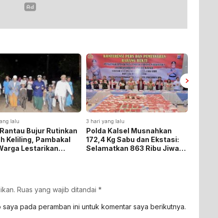
ang lalu
3 hari yang lalu
3 hari yan
Rantau Bujur Rutinkan
Polda Kalsel Musnahkan
Panen 
h Keliling, Pambakal
172,4 Kg Sabu dan Ekstasi:
Baru, B
Warga Lestarikan
Selamatkan 863 Ribu Jiwa
Tegask
si Keagamaan
dan Hemat Biaya Rehab Rp.
Ketaha
4,3 Triliun
ikan.
Ruas yang wajib ditandai
*
b saya pada peramban ini untuk komentar saya berikutnya.