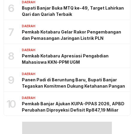
DAERAH
6
Bupati Banjar Buka MTQ ke-49, Target Lahirkan
Qari dan Qariah Terbaik
DAERAH
7
Pemkab Kotabaru Gelar Rakor Pengembangan
dan Pemasangan Jaringan Listrik PLN
DAERAH
8
Pemkab Kotabaru Apresiasi Pengabdian
Mahasiswa KKN-PPM UGM
DAERAH
9
Panen Padi di Beruntung Baru, Bupati Banjar
Tegaskan Komitmen Dukung Ketahanan Pangan
DAERAH
10
Pemkab Banjar Ajukan KUPA-PPAS 2026, APBD
Perubahan Diproyeksi Defisit Rp847,19 Miliar