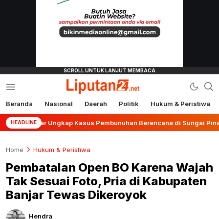
Beranda
Nasional
Daerah
Politik
Hukum & Peristiwa
liputan24.net
Banjar Ungkap Kasus Pembunuhan Berencana di Sungai Pinang
HEADLINE
Home
Hukum & Peristiwa
Pembatalan Open BO Karena Wajah
Tak Sesuai Foto, Pria di Kabupaten
Banjar Tewas Dikeroyok
Hendra