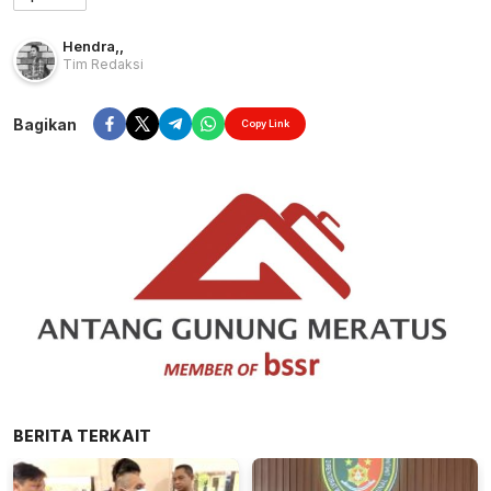
Hendra
,
,
Tim Redaksi
Bagikan
Copy Link
BERITA TERKAIT