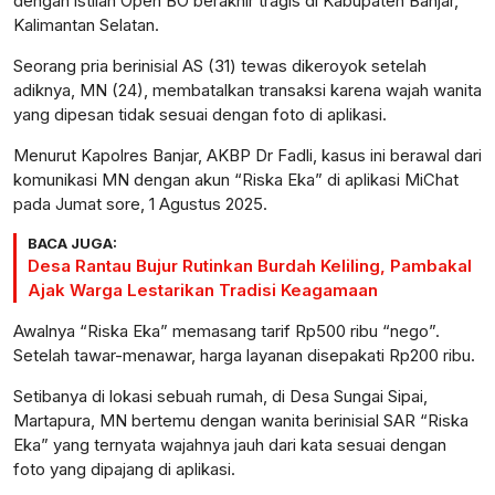
dengan istilah Open BO berakhir tragis di Kabupaten Banjar,
Kalimantan Selatan.
Seorang pria berinisial AS (31) tewas dikeroyok setelah
adiknya, MN (24), membatalkan transaksi karena wajah wanita
yang dipesan tidak sesuai dengan foto di aplikasi.
Menurut Kapolres Banjar, AKBP Dr Fadli, kasus ini berawal dari
komunikasi MN dengan akun “Riska Eka” di aplikasi MiChat
pada Jumat sore, 1 Agustus 2025.
BACA JUGA:
Desa Rantau Bujur Rutinkan Burdah Keliling, Pambakal
Ajak Warga Lestarikan Tradisi Keagamaan
Awalnya “Riska Eka” memasang tarif Rp500 ribu “nego”.
Setelah tawar-menawar, harga layanan disepakati Rp200 ribu.
Setibanya di lokasi sebuah rumah, di Desa Sungai Sipai,
Martapura, MN bertemu dengan wanita berinisial SAR “Riska
Eka” yang ternyata wajahnya jauh dari kata sesuai dengan
foto yang dipajang di aplikasi.