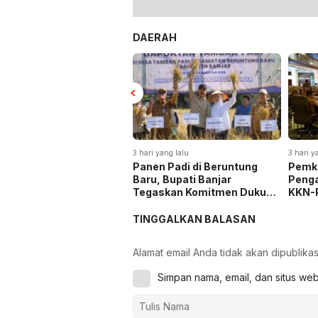
DAERAH
 yang lalu
3 hari yang lalu
3 hari y
a Kalsel Musnahkan
Panen Padi di Beruntung
Pemka
4 Kg Sabu dan Ekstasi:
Baru, Bupati Banjar
Peng
matkan 863 Ribu Jiwa
Tegaskan Komitmen Dukung
KKN-
Hemat Biaya Rehab Rp.
Ketahanan Pangan
Triliun
TINGGALKAN BALASAN
Alamat email Anda tidak akan dipublikas
Simpan nama, email, dan situs we