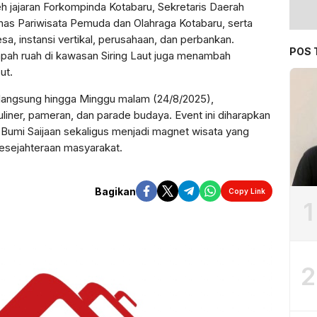
eh jajaran Forkompinda Kotabaru, Sekretaris Daerah
inas Pariwisata Pemuda dan Olahraga Kotabaru, serta
a, instansi vertikal, perusahaan, dan perbankan.
POS 
pah ruah di kawasan Siring Laut juga menambah
ut.
rlangsung hingga Minggu malam (24/8/2025),
liner, pameran, dan parade budaya. Event ini diharapkan
umi Saijaan sekaligus menjadi magnet wisata yang
esejahteraan masyarakat.
Bagikan
Copy Link
1
2