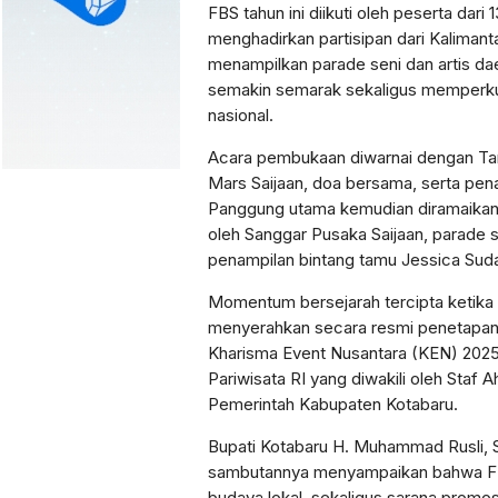
FBS tahun ini diikuti oleh peserta dari
menghadirkan partisipan dari Kaliman
menampilkan parade seni dan artis dae
semakin semarak sekaligus memperkua
nasional.
Acara pembukaan diwarnai dengan Tar
Mars Saijaan, doa bersama, serta pe
Panggung utama kemudian diramaikan 
oleh Sanggar Pusaka Saijaan, parade 
penampilan bintang tamu Jessica Suda
Momentum bersejarah tercipta ketika 
menyerahkan secara resmi penetapan F
Kharisma Event Nusantara (KEN) 2025
Pariwisata RI yang diwakili oleh Staf
Pemerintah Kabupaten Kotabaru.
Bupati Kotabaru H. Muhammad Rusli, S.
sambutannya menyampaikan bahwa FB
budaya lokal, sekaligus sarana promos