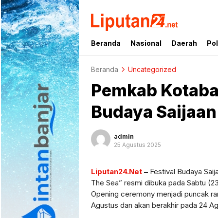
liputan24.net
Beranda
Nasional
Daerah
Pol
Beranda
Uncategorized
Pemkab Kotabar
Budaya Saijaan
admin
25 Agustus 2025
Liputan24.Net
–
Festival Budaya Sai
The Sea” resmi dibuka pada Sabtu (23
Opening ceremony menjadi puncak rang
Agustus dan akan berakhir pada 24 A