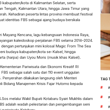
 13 kabupaten/kota di Kalimantan Selatan, serta
tan Tengah, Kalimantan Utara, hingga Jawa Timur yang
rah. Kehadiran peserta lintas provinsi membuat festival
t identitas FBS sebagai ajang budaya berskala
i Mayang Kencana, lagu kebangsaan Indonesia Raya,
nayangan kaleidoskop perjalanan FBS selama 2014–2024.
dengan pertunjukan mini kolosal Magic From The Sea
seni budaya kabupaten/kota se-Kalsel, hingga
rta (harpa) dan Uyou Moris (musik khas Kalsel).
Kementerian Pariwisata dan Ekonomi Kreatif RI
BS sebagai salah satu dari 110 event unggulan
. Penyerahan dilakukan langsung oleh Menteri
TAG 
 Ahli Bidang Manajemen Krisis Fajar Hutomo kepada
#
#
Sos melalui Wakil Bupati Kotabaru Syairi Mukhlis dalam
S adalah wadah pelestarian dan pengembangan seni
#
i pariwisata Kotabaru.