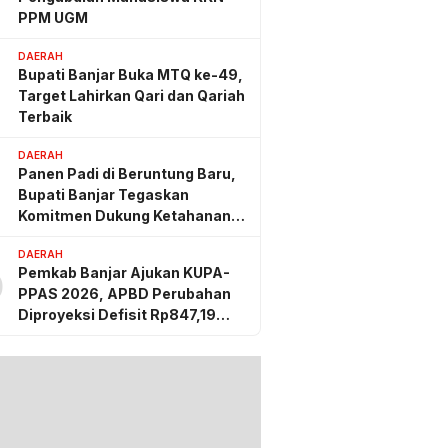
PPM UGM
DAERAH
Bupati Banjar Buka MTQ ke-49,
Target Lahirkan Qari dan Qariah
Terbaik
DAERAH
Panen Padi di Beruntung Baru,
Bupati Banjar Tegaskan
Komitmen Dukung Ketahanan
Pangan
DAERAH
Pemkab Banjar Ajukan KUPA-
0
PPAS 2026, APBD Perubahan
Diproyeksi Defisit Rp847,19
Miliar