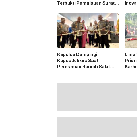
Terbukti Pemalsuan Surat
Inova
Tanah di Lahan PT AGM
deng
Kapolda Dampingi
Lima 
Kapusdokkes Saat
Prior
Peresmian Rumah Sakit
Karhu
Bhayangkara Dr Yusuf
Wibisono Banjarbaru