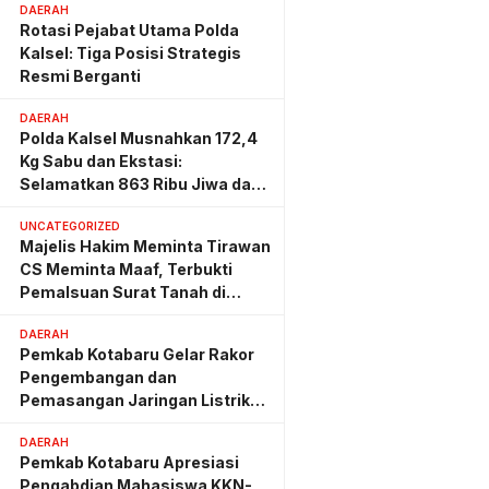
DAERAH
Rotasi Pejabat Utama Polda
Kalsel: Tiga Posisi Strategis
Resmi Berganti
DAERAH
Polda Kalsel Musnahkan 172,4
Kg Sabu dan Ekstasi:
Selamatkan 863 Ribu Jiwa dan
Hemat Biaya Rehab Rp. 4,3
UNCATEGORIZED
Triliun
Majelis Hakim Meminta Tirawan
CS Meminta Maaf, Terbukti
Pemalsuan Surat Tanah di
Lahan PT AGM
DAERAH
Pemkab Kotabaru Gelar Rakor
Pengembangan dan
Pemasangan Jaringan Listrik
PLN
DAERAH
Pemkab Kotabaru Apresiasi
Pengabdian Mahasiswa KKN-