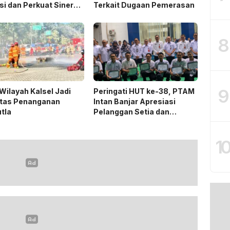
si dan Perkuat Sinergi
Terkait Dugaan Pemerasan
an Masyarakat
8
9
Wilayah Kalsel Jadi
Peringati HUT ke-38, PTAM
itas Penanganan
Intan Banjar Apresiasi
tla
Pelanggan Setia dan
Karyawan 20 Tahun
Mengabdi
1