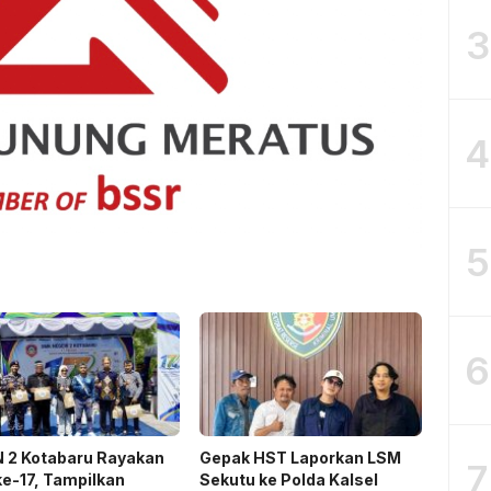
3
4
5
6
 2 Kotabaru Rayakan
Gepak HST Laporkan LSM
7
e-17, Tampilkan
Sekutu ke Polda Kalsel